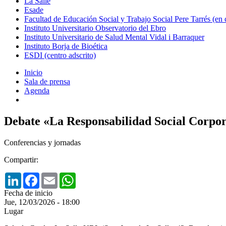
La Salle
Esade
Facultad de Educación Social y Trabajo Social Pere Tarrés (en
Instituto Universitario Observatorio del Ebro
Instituto Universitario de Salud Mental Vidal i Barraquer
Instituto Borja de Bioética
ESDI (centro adscrito)
Inicio
Sala de prensa
Agenda
Debate «La Responsabilidad Social Corpor
Conferencias y jornadas
Compartir:
LinkedIn
Facebook
Email
WhatsApp
Fecha de inicio
Jue, 12/03/2026 - 18:00
Lugar