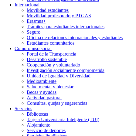
Internacional
Movilidad estudiantes
Movilidad profesorado y PTGAS
Erasmus+
Trámites para estudiantes internacionales
Seguro
Oficina de relaciones internacionales y estudiantes
Estudiantes comunitarios
Compromiso social
Portal de la Transparencia
Desarrollo sostenible
Cooperación y voluntariado
Investigación socialmente comprometida
Unidad de Igualdad y Diversidad
Medioambiente
Salud mental y bienestar
Becas y ayudas
Actividad pastoral
Consultas, quejas y sugerencias
Servicios
Bibliotecas
Tarjeta Universitaria Inteligente (TUI)
Alojamiento
Servicio de deportes
Servicios lingüísticos