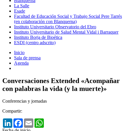
Blanquerna
La Salle
Esade
Facultad de Educación Social y Trabajo Social Pere Tarrés
(en colaboración con Blanquerna)
Instituto Universitario Observatorio del Ebro
Instituto Universitario de Salud Mental Vidal i Barraquer
Instituto Borja de Bioética
ESDI (centro adscrito)
Inicio
Sala de prensa
Agenda
Conversaciones Extended «Acompañar
con palabras la vida (y la muerte)»
Conferencias y jornadas
Compartir:
LinkedIn
Facebook
Email
WhatsApp
Fecha de inicio