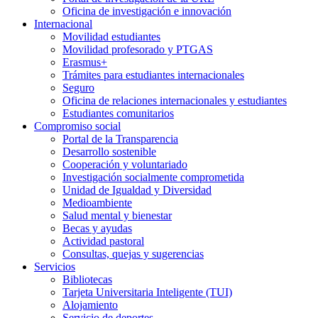
Oficina de investigación e innovación
Internacional
Movilidad estudiantes
Movilidad profesorado y PTGAS
Erasmus+
Trámites para estudiantes internacionales
Seguro
Oficina de relaciones internacionales y estudiantes
Estudiantes comunitarios
Compromiso social
Portal de la Transparencia
Desarrollo sostenible
Cooperación y voluntariado
Investigación socialmente comprometida
Unidad de Igualdad y Diversidad
Medioambiente
Salud mental y bienestar
Becas y ayudas
Actividad pastoral
Consultas, quejas y sugerencias
Servicios
Bibliotecas
Tarjeta Universitaria Inteligente (TUI)
Alojamiento
Servicio de deportes