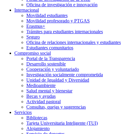
Oficina de investigación e innovación
Internacional
Movilidad estudiantes
Movilidad profesorado y PTGAS
Erasmus+
Trámites para estudiantes internacionales
Seguro
Oficina de relaciones internacionales y estudiantes
Estudiantes comunitarios
Compromiso social
Portal de la Transparencia
Desarrollo sostenible
Cooperación y voluntariado
Investigación socialmente comprometida
Unidad de Igualdad y Diversidad
Medioambiente
Salud mental y bienestar
Becas y ayudas
Actividad pastoral
Consultas, quejas y sugerencias
Servicios
Bibliotecas
Tarjeta Universitaria Inteligente (TUI)
Alojamiento
Servicio de deportes