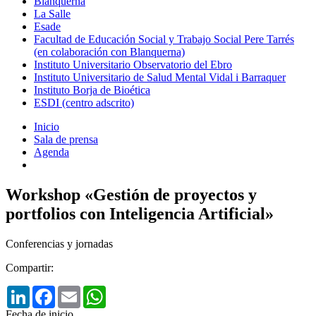
Blanquerna
La Salle
Esade
Facultad de Educación Social y Trabajo Social Pere Tarrés
(en colaboración con Blanquerna)
Instituto Universitario Observatorio del Ebro
Instituto Universitario de Salud Mental Vidal i Barraquer
Instituto Borja de Bioética
ESDI (centro adscrito)
Inicio
Sala de prensa
Agenda
Workshop «Gestión de proyectos y
portfolios con Inteligencia Artificial»
Conferencias y jornadas
Compartir:
LinkedIn
Facebook
Email
WhatsApp
Fecha de inicio