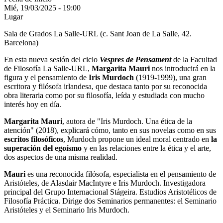
Mié, 19/03/2025 - 19:00
Lugar
Sala de Grados La Salle-URL (c. Sant Joan de La Salle, 42.
Barcelona)
En esta nueva sesión del ciclo
Vespres de Pensament
de la Facultad
de Filosofía La Salle-URL,
Margarita Mauri
nos introducirá en la
figura y el pensamiento de
Iris Murdoch
(1919-1999), una gran
escritora y filósofa irlandesa, que destaca tanto por su reconocida
obra literaria como por su filosofía, leída y estudiada con mucho
interés hoy en día.
Margarita Mauri
, autora de
"Iris Murdoch. Una ética de la
atención" (2018), explicará cómo, tanto en sus novelas como en sus
escritos filosóficos
, Murdoch propone un ideal moral centrado en
la
superación del egoísmo
y en las relaciones entre la ética y el arte,
dos aspectos de una misma realidad.
Mauri
es una reconocida filósofa
, especialista en el pensamiento de
Aristóteles, de Alasdair MacIntyre e Iris Murdoch. I
nvestigadora
principal del
Grupo Internacional Stágeira
. Estudios Aristotélicos de
Filosofía Práctica. Dirige dos Seminarios permanentes: el Seminario
Aristóteles y el Seminario Iris Murdoch.