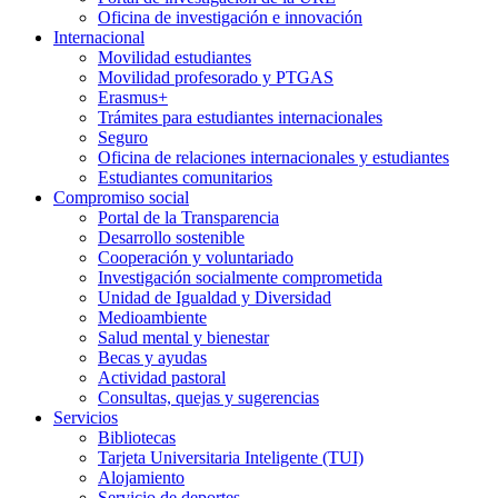
Oficina de investigación e innovación
Internacional
Movilidad estudiantes
Movilidad profesorado y PTGAS
Erasmus+
Trámites para estudiantes internacionales
Seguro
Oficina de relaciones internacionales y estudiantes
Estudiantes comunitarios
Compromiso social
Portal de la Transparencia
Desarrollo sostenible
Cooperación y voluntariado
Investigación socialmente comprometida
Unidad de Igualdad y Diversidad
Medioambiente
Salud mental y bienestar
Becas y ayudas
Actividad pastoral
Consultas, quejas y sugerencias
Servicios
Bibliotecas
Tarjeta Universitaria Inteligente (TUI)
Alojamiento
Servicio de deportes