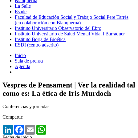
Blanquerna
La Salle
Esade
Facultad de Educación Social y Trabajo Social Pere Tarrés
(en colaboración con Blanquerna)
Instituto Universitario Observatorio del Ebro
Instituto Universitario de Salud Mental Vidal i Barraquer
Instituto Borja de Bioética
ESDI (centro adscrito)
Inicio
Sala de prensa
Agenda
Vespres de Pensament | Ver la realidad tal
como es: La ética de Iris Murdoch
Conferencias y jornadas
Compartir:
LinkedIn
Facebook
Email
WhatsApp
Fecha de inicio