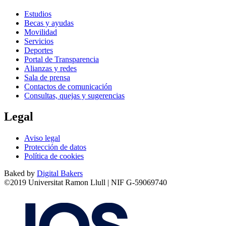
Estudios
Becas y ayudas
Movilidad
Servicios
Deportes
Portal de Transparencia
Alianzas y redes
Sala de prensa
Contactos de comunicación
Consultas, quejas y sugerencias
Legal
Aviso legal
Protección de datos
Política de cookies
Baked by
Digital Bakers
©2019 Universitat Ramon Llull | NIF G-59069740