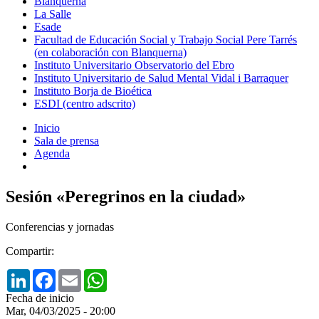
Blanquerna
La Salle
Esade
Facultad de Educación Social y Trabajo Social Pere Tarrés
(en colaboración con Blanquerna)
Instituto Universitario Observatorio del Ebro
Instituto Universitario de Salud Mental Vidal i Barraquer
Instituto Borja de Bioética
ESDI (centro adscrito)
Inicio
Sala de prensa
Agenda
Sesión «Peregrinos en la ciudad»
Conferencias y jornadas
Compartir:
LinkedIn
Facebook
Email
WhatsApp
Fecha de inicio
Mar, 04/03/2025 - 20:00