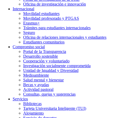
Oficina de investigación e innovación
Internacional
Movilidad estudiantes
Movilidad profesorado y PTGAS
Erasmus+
Trámites para estudiantes internacionales
Seguro
Oficina de relaciones internacionales y estudiantes
Estudiantes comunitarios
Compromiso social
Portal de la Transparencia
Desarrollo sostenible
Cooperación y voluntariado
Investigación socialmente comprometida
Unidad de Igualdad y Diversidad
Medioambiente
Salud mental y bienestar
Becas y ayudas
Actividad pastoral
Consultas, quejas y sugerencias
Servicios
Bibliotecas
Tarjeta Universitaria Inteligente (TUI)
Alojamiento
Servicio de deportes