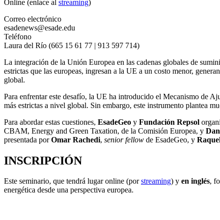
Online (enlace al
streaming
)
Correo electrónico
esadenews@esade.edu
Teléfono
Laura del Río (665 15 61 77 | 913 597 714)
La integración de la Unión Europea en las cadenas globales de sumini
estrictas que las europeas, ingresan a la UE a un costo menor, genera
global.
Para enfrentar este desafío, la UE ha introducido el Mecanismo de Aju
más estrictas a nivel global. Sin embargo, este instrumento plantea m
Para abordar estas cuestiones,
EsadeGeo
y
Fundación Repsol
organ
CBAM, Energy and Green Taxation, de la Comisión Europea, y
Dan
presentada por
Omar Rachedi
,
senior fellow
de EsadeGeo, y
Raquel
INSCRIPCIÓN
Este seminario, que tendrá lugar online (por
streaming
)
y
en inglés
, f
energética desde una perspectiva europea.