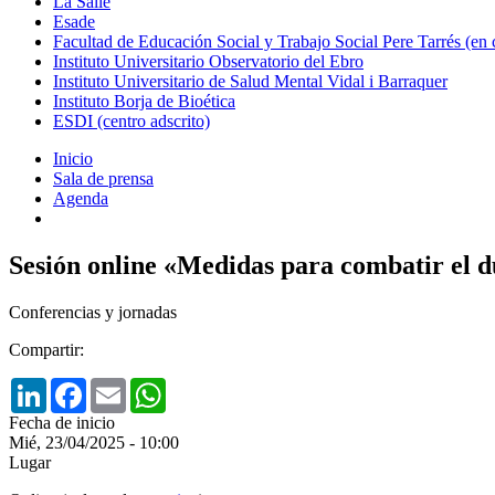
La Salle
Esade
Facultad de Educación Social y Trabajo Social Pere Tarrés (en
Instituto Universitario Observatorio del Ebro
Instituto Universitario de Salud Mental Vidal i Barraquer
Instituto Borja de Bioética
ESDI (centro adscrito)
Inicio
Sala de prensa
Agenda
Sesión online «Medidas para combatir el 
Conferencias y jornadas
Compartir:
LinkedIn
Facebook
Email
WhatsApp
Fecha de inicio
Mié, 23/04/2025 - 10:00
Lugar