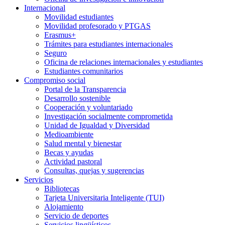
Internacional
Movilidad estudiantes
Movilidad profesorado y PTGAS
Erasmus+
Trámites para estudiantes internacionales
Seguro
Oficina de relaciones internacionales y estudiantes
Estudiantes comunitarios
Compromiso social
Portal de la Transparencia
Desarrollo sostenible
Cooperación y voluntariado
Investigación socialmente comprometida
Unidad de Igualdad y Diversidad
Medioambiente
Salud mental y bienestar
Becas y ayudas
Actividad pastoral
Consultas, quejas y sugerencias
Servicios
Bibliotecas
Tarjeta Universitaria Inteligente (TUI)
Alojamiento
Servicio de deportes
Servicios lingüísticos