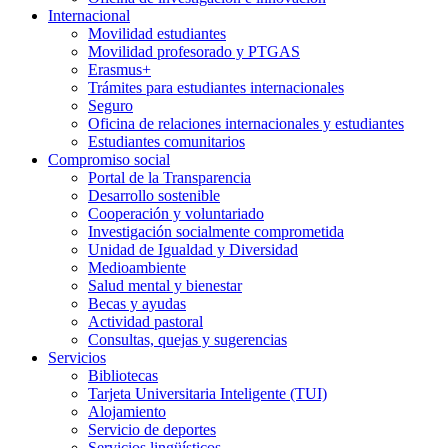
Internacional
Movilidad estudiantes
Movilidad profesorado y PTGAS
Erasmus+
Trámites para estudiantes internacionales
Seguro
Oficina de relaciones internacionales y estudiantes
Estudiantes comunitarios
Compromiso social
Portal de la Transparencia
Desarrollo sostenible
Cooperación y voluntariado
Investigación socialmente comprometida
Unidad de Igualdad y Diversidad
Medioambiente
Salud mental y bienestar
Becas y ayudas
Actividad pastoral
Consultas, quejas y sugerencias
Servicios
Bibliotecas
Tarjeta Universitaria Inteligente (TUI)
Alojamiento
Servicio de deportes
Servicios lingüísticos