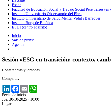
La Salle
Esade
Facultad de Educación Social y Trabajo Social Pere Tarrés (en
Instituto Universitario Observatorio del Ebro
Instituto Universitario de Salud Mental Vidal i Barraquer
Instituto Borja de Bioética
ESDI (centro adscrito)
Inicio
Sala de prensa
Agenda
Sesión «ESG en transición: contexto, camb
Conferencias y jornadas
Compartir:
LinkedIn
Facebook
Email
WhatsApp
Fecha de inicio
Jue, 30/10/2025 - 10:00
Lugar