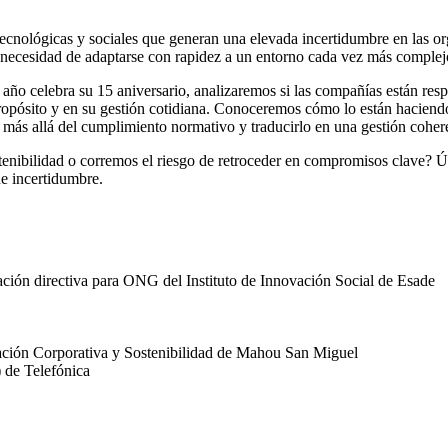
nológicas y sociales que generan una elevada incertidumbre en las orga
 necesidad de adaptarse con rapidez a un entorno cada vez más complej
e año celebra su 15 aniversario, analizaremos si las compañías están re
 propósito y en su gestión cotidiana. Conoceremos cómo lo están hacien
r más allá del cumplimiento normativo y traducirlo en una gestión coher
tenibilidad o corremos el riesgo de retroceder en compromisos clave? Ún
e incertidumbre.
mación directiva para ONG del Instituto de Innovación Social de Esade
utación Corporativa y Sostenibilidad de Mahou San Miguel
) de Telefónica