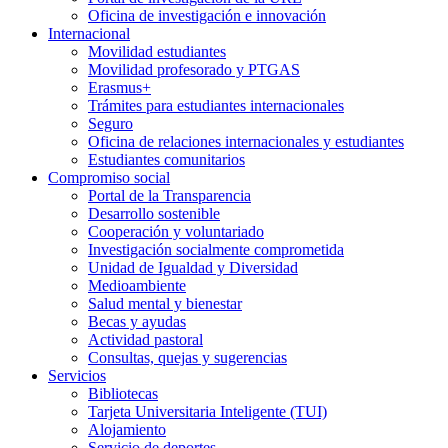
Oficina de investigación e innovación
Internacional
Movilidad estudiantes
Movilidad profesorado y PTGAS
Erasmus+
Trámites para estudiantes internacionales
Seguro
Oficina de relaciones internacionales y estudiantes
Estudiantes comunitarios
Compromiso social
Portal de la Transparencia
Desarrollo sostenible
Cooperación y voluntariado
Investigación socialmente comprometida
Unidad de Igualdad y Diversidad
Medioambiente
Salud mental y bienestar
Becas y ayudas
Actividad pastoral
Consultas, quejas y sugerencias
Servicios
Bibliotecas
Tarjeta Universitaria Inteligente (TUI)
Alojamiento
Servicio de deportes