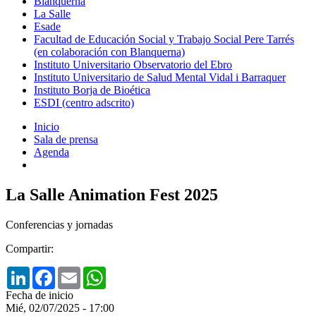
Blanquerna
La Salle
Esade
Facultad de Educación Social y Trabajo Social Pere Tarrés
(en colaboración con Blanquerna)
Instituto Universitario Observatorio del Ebro
Instituto Universitario de Salud Mental Vidal i Barraquer
Instituto Borja de Bioética
ESDI (centro adscrito)
Inicio
Sala de prensa
Agenda
La Salle Animation Fest 2025
Conferencias y jornadas
Compartir:
LinkedIn
Facebook
Email
WhatsApp
Fecha de inicio
Mié, 02/07/2025 - 17:00