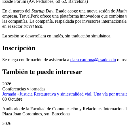
Esade Fórum (Av. Pedralbes, 60-62. Barcelona)
En el marco del
Startup Day
, Esade acoge una nueva sesión de
Matin
empresa. TravelPerk ofrece una plataforma innovadora que combina tecn
las compañías. La compañía, respaldada por inversores internaciona
en el sector
travel tech
.
La sesión se desarrollará en inglés, sin traducción simultánea.
Inscripción
Se ruega confirmación de asistencia a
clara.cardona@esade.edu
o ins
También te puede interesar
2026
Conferencias y jornadas
Jornada «Justicia Restaurativa y siniestralidad vial. Una vía por transi
08 Octubre
Auditorio de la Facultad de Comunicación y Relaciones Internacion
Plaza Joan Coromines, s/n. Barcelona
2026