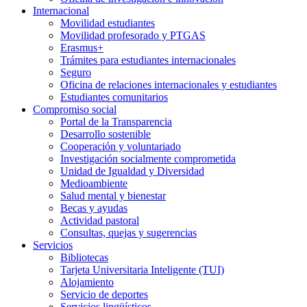
Internacional
Movilidad estudiantes
Movilidad profesorado y PTGAS
Erasmus+
Trámites para estudiantes internacionales
Seguro
Oficina de relaciones internacionales y estudiantes
Estudiantes comunitarios
Compromiso social
Portal de la Transparencia
Desarrollo sostenible
Cooperación y voluntariado
Investigación socialmente comprometida
Unidad de Igualdad y Diversidad
Medioambiente
Salud mental y bienestar
Becas y ayudas
Actividad pastoral
Consultas, quejas y sugerencias
Servicios
Bibliotecas
Tarjeta Universitaria Inteligente (TUI)
Alojamiento
Servicio de deportes
Servicios lingüísticos