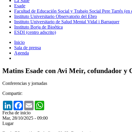
La Salle
Esade
Facultad de Educación Social y Trabajo Social Pere Tarrés (en
Instituto Universitario Observatorio del Ebro
Instituto Universitario de Salud Mental Vidal i Barraquer
Instituto Borja de Bioética
ESDI (centro adscrito)
Inicio
Sala de prensa
Agenda
Matins Esade con Avi Meir, cofundador y
Conferencias y jornadas
Compartir:
LinkedIn
Facebook
Email
WhatsApp
Fecha de inicio
Mar, 28/10/2025 - 09:00
Lugar