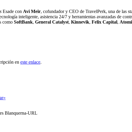
s
Esade con
Avi Meir
, cofundador y CEO de TravelPerk, una de las star
ología inteligente, asistencia 24/7 y herramientas avanzadas de contro
les como
SoftBank
,
General Catalyst
,
Kinnevik
,
Felix Capital
,
Atomi
cripción en
este enlace
.
tar»
ales Blanquerna-URL