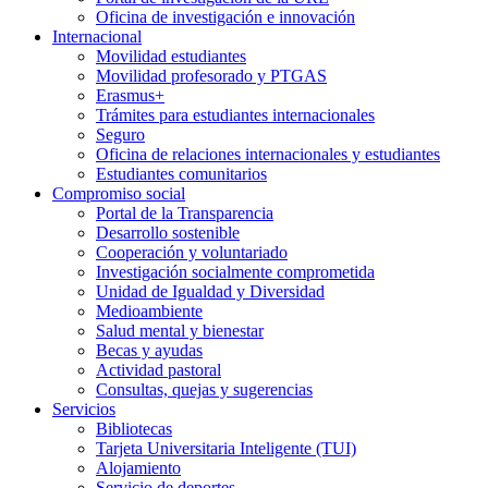
Oficina de investigación e innovación
Internacional
Movilidad estudiantes
Movilidad profesorado y PTGAS
Erasmus+
Trámites para estudiantes internacionales
Seguro
Oficina de relaciones internacionales y estudiantes
Estudiantes comunitarios
Compromiso social
Portal de la Transparencia
Desarrollo sostenible
Cooperación y voluntariado
Investigación socialmente comprometida
Unidad de Igualdad y Diversidad
Medioambiente
Salud mental y bienestar
Becas y ayudas
Actividad pastoral
Consultas, quejas y sugerencias
Servicios
Bibliotecas
Tarjeta Universitaria Inteligente (TUI)
Alojamiento
Servicio de deportes