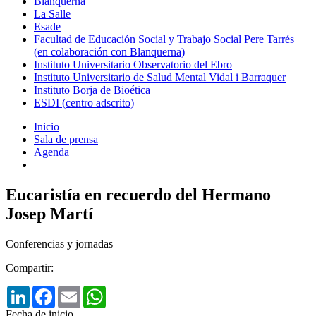
Blanquerna
La Salle
Esade
Facultad de Educación Social y Trabajo Social Pere Tarrés
(en colaboración con Blanquerna)
Instituto Universitario Observatorio del Ebro
Instituto Universitario de Salud Mental Vidal i Barraquer
Instituto Borja de Bioética
ESDI (centro adscrito)
Inicio
Sala de prensa
Agenda
Eucaristía en recuerdo del Hermano
Josep Martí
Conferencias y jornadas
Compartir:
LinkedIn
Facebook
Email
WhatsApp
Fecha de inicio