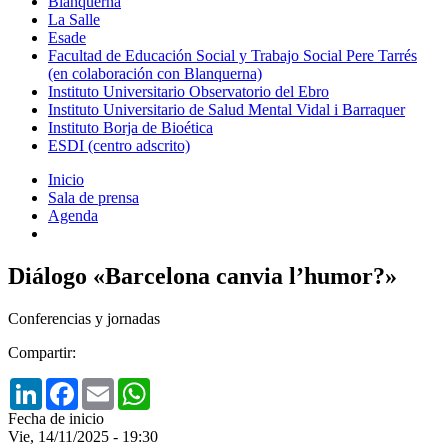
Blanquerna
La Salle
Esade
Facultad de Educación Social y Trabajo Social Pere Tarrés
(en colaboración con Blanquerna)
Instituto Universitario Observatorio del Ebro
Instituto Universitario de Salud Mental Vidal i Barraquer
Instituto Borja de Bioética
ESDI (centro adscrito)
Inicio
Sala de prensa
Agenda
Diálogo «Barcelona canvia l’humor?»
Conferencias y jornadas
Compartir:
LinkedIn
Facebook
Email
WhatsApp
Fecha de inicio
Vie, 14/11/2025 - 19:30