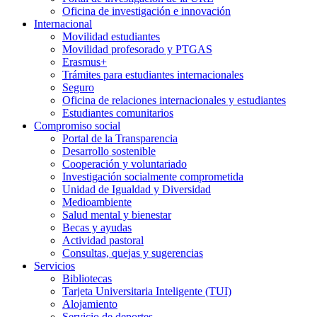
Oficina de investigación e innovación
Internacional
Movilidad estudiantes
Movilidad profesorado y PTGAS
Erasmus+
Trámites para estudiantes internacionales
Seguro
Oficina de relaciones internacionales y estudiantes
Estudiantes comunitarios
Compromiso social
Portal de la Transparencia
Desarrollo sostenible
Cooperación y voluntariado
Investigación socialmente comprometida
Unidad de Igualdad y Diversidad
Medioambiente
Salud mental y bienestar
Becas y ayudas
Actividad pastoral
Consultas, quejas y sugerencias
Servicios
Bibliotecas
Tarjeta Universitaria Inteligente (TUI)
Alojamiento
Servicio de deportes