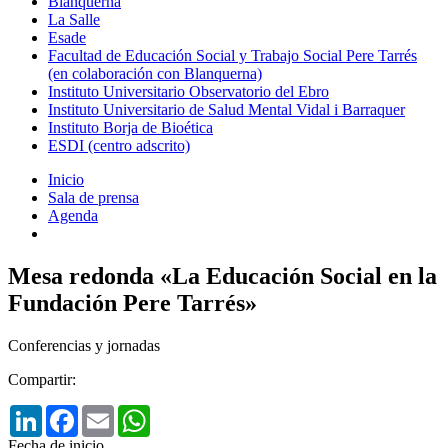
Blanquerna
La Salle
Esade
Facultad de Educación Social y Trabajo Social Pere Tarrés
(en colaboración con Blanquerna)
Instituto Universitario Observatorio del Ebro
Instituto Universitario de Salud Mental Vidal i Barraquer
Instituto Borja de Bioética
ESDI (centro adscrito)
Inicio
Sala de prensa
Agenda
Mesa redonda «La Educación Social en la
Fundación Pere Tarrés»
Conferencias y jornadas
Compartir:
LinkedIn
Facebook
Email
WhatsApp
Fecha de inicio