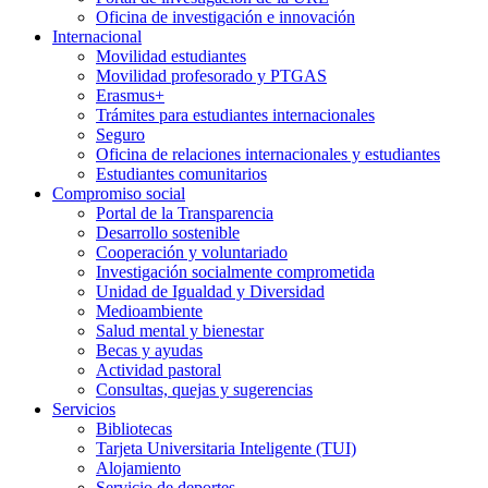
Oficina de investigación e innovación
Internacional
Movilidad estudiantes
Movilidad profesorado y PTGAS
Erasmus+
Trámites para estudiantes internacionales
Seguro
Oficina de relaciones internacionales y estudiantes
Estudiantes comunitarios
Compromiso social
Portal de la Transparencia
Desarrollo sostenible
Cooperación y voluntariado
Investigación socialmente comprometida
Unidad de Igualdad y Diversidad
Medioambiente
Salud mental y bienestar
Becas y ayudas
Actividad pastoral
Consultas, quejas y sugerencias
Servicios
Bibliotecas
Tarjeta Universitaria Inteligente (TUI)
Alojamiento
Servicio de deportes