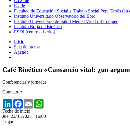
La Salle
Esade
Facultad de Educación Social y Trabajo Social Pere Tarrés (en
Instituto Universitario Observatorio del Ebro
Instituto Universitario de Salud Mental Vidal i Barraquer
Instituto Borja de Bioética
ESDI (centro adscrito)
Inicio
Sala de prensa
Agenda
Café Bioético «Cansancio vital: ¿un argum
Conferencias y jornadas
Compartir:
LinkedIn
Facebook
Email
WhatsApp
Fecha de inicio
Jue, 23/01/2025 - 16:00
Lugar