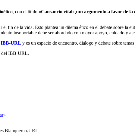
ioético
, con el título
«Cansancio vital: ¿un argumento a favor de la 
 el fin de la vida. Esto plantea un dilema ético en el debate sobre la 
imiento insoportable debe ser abordado con mayor apoyo, cuidado y atenc
l IBB-URL
y es un espacio de encuentro, diálogo y debate sobre temas
al del IBB-URL.
tar»
ales Blanquerna-URL