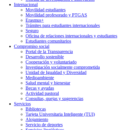
Internacional
Movilidad estudiantes
Movilidad profesorado y PTGAS
Erasmus+
Trámites para estudiantes internacionales
Seguro
Oficina de relaciones internacionales y estudiantes
Estudiantes comunitarios
Compromiso social
Portal de la Transparencia
Desarrollo sostenible
Cooperación y voluntariado
Investigación socialmente comprometida
Unidad de Igualdad y Diversidad
Medioambiente
Salud mental y bienestar
Becas y ayudas
Actividad pastoral
Consultas, quejas y sugerencias
Servicios
Bibliotecas
Tarjeta Universitaria Inteligente (TUI)
Alojamiento
Servicio de deportes
Servicios lingüísticos