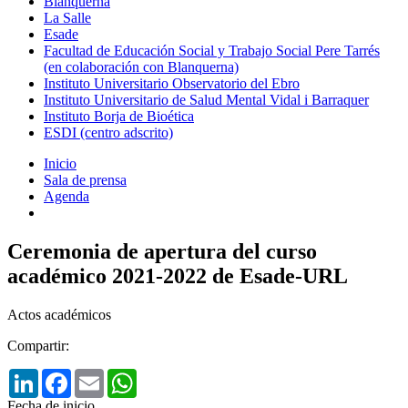
Blanquerna
La Salle
Esade
Facultad de Educación Social y Trabajo Social Pere Tarrés
(en colaboración con Blanquerna)
Instituto Universitario Observatorio del Ebro
Instituto Universitario de Salud Mental Vidal i Barraquer
Instituto Borja de Bioética
ESDI (centro adscrito)
Inicio
Sala de prensa
Agenda
Ceremonia de apertura del curso
académico 2021-2022 de Esade-URL
Actos académicos
Compartir:
LinkedIn
Facebook
Email
WhatsApp
Fecha de inicio