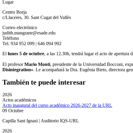
Lugar
Centro Borja
c/Llaceres, 30. Sant Cugat del Vallès
Correo electrónico
judith.mangrane@esade.edu
Teléfono
Tel. 934 952 099 | 646 094 992
El
lunes 5 de octubre
, a las 12.30h, tendrá lugar el acto de apertu
El profesor
Mario Monti
, presidente de la Universidad Bocconi, expr
Disintegration»
. Le acompañará la Dra. Eugènia Bieto, directora 
También te puede interesar
2026
Actos académicos
Acto inaugural del curso académico 2026-2027 de la URL
09 Octubre
Capilla Sant Ignasi | Auditorio IQS-URL
2026