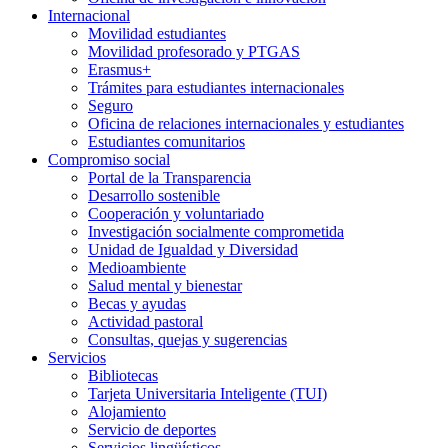
Internacional
Movilidad estudiantes
Movilidad profesorado y PTGAS
Erasmus+
Trámites para estudiantes internacionales
Seguro
Oficina de relaciones internacionales y estudiantes
Estudiantes comunitarios
Compromiso social
Portal de la Transparencia
Desarrollo sostenible
Cooperación y voluntariado
Investigación socialmente comprometida
Unidad de Igualdad y Diversidad
Medioambiente
Salud mental y bienestar
Becas y ayudas
Actividad pastoral
Consultas, quejas y sugerencias
Servicios
Bibliotecas
Tarjeta Universitaria Inteligente (TUI)
Alojamiento
Servicio de deportes
Servicios lingüísticos