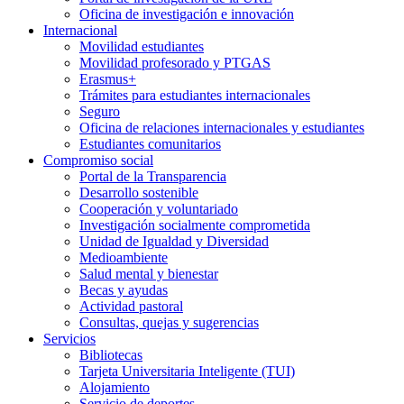
Oficina de investigación e innovación
Internacional
Movilidad estudiantes
Movilidad profesorado y PTGAS
Erasmus+
Trámites para estudiantes internacionales
Seguro
Oficina de relaciones internacionales y estudiantes
Estudiantes comunitarios
Compromiso social
Portal de la Transparencia
Desarrollo sostenible
Cooperación y voluntariado
Investigación socialmente comprometida
Unidad de Igualdad y Diversidad
Medioambiente
Salud mental y bienestar
Becas y ayudas
Actividad pastoral
Consultas, quejas y sugerencias
Servicios
Bibliotecas
Tarjeta Universitaria Inteligente (TUI)
Alojamiento
Servicio de deportes