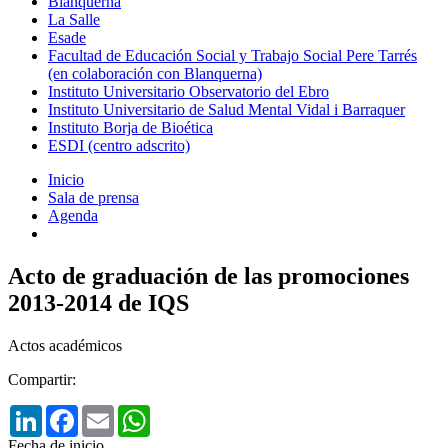
Blanquerna
La Salle
Esade
Facultad de Educación Social y Trabajo Social Pere Tarrés
(en colaboración con Blanquerna)
Instituto Universitario Observatorio del Ebro
Instituto Universitario de Salud Mental Vidal i Barraquer
Instituto Borja de Bioética
ESDI (centro adscrito)
Inicio
Sala de prensa
Agenda
Acto de graduación de las promociones
2013-2014 de IQS
Actos académicos
Compartir:
LinkedIn
Facebook
Email
WhatsApp
Fecha de inicio