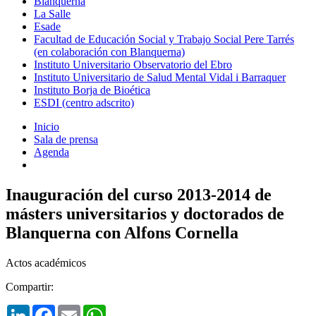
Blanquerna
La Salle
Esade
Facultad de Educación Social y Trabajo Social Pere Tarrés
(en colaboración con Blanquerna)
Instituto Universitario Observatorio del Ebro
Instituto Universitario de Salud Mental Vidal i Barraquer
Instituto Borja de Bioética
ESDI (centro adscrito)
Inicio
Sala de prensa
Agenda
Inauguración del curso 2013-2014 de
másters universitarios y doctorados de
Blanquerna con Alfons Cornella
Actos académicos
Compartir:
LinkedIn
Facebook
Email
WhatsApp