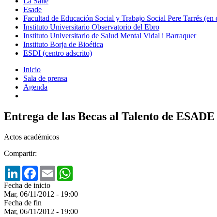
La Salle
Esade
Facultad de Educación Social y Trabajo Social Pere Tarrés (en
Instituto Universitario Observatorio del Ebro
Instituto Universitario de Salud Mental Vidal i Barraquer
Instituto Borja de Bioética
ESDI (centro adscrito)
Inicio
Sala de prensa
Agenda
Entrega de las Becas al Talento de ESADE 
Actos académicos
Compartir:
LinkedIn
Facebook
Email
WhatsApp
Fecha de inicio
Mar, 06/11/2012 - 19:00
Fecha de fin
Mar, 06/11/2012 - 19:00