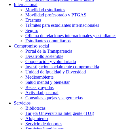
Internacional
Movilidad estudiantes
Movilidad profesorado y PTGAS
Erasmus+
Trámites para estudiantes internacionales
Seguro
Oficina de relaciones internacionales y estudiantes
Estudiantes comunitarios
Compromiso social
Portal de la Transparencia
Desarrollo sostenible
Cooperación y voluntariado
Investigación socialmente comprometida
Unidad de Igualdad y Diversidad
Medioambiente
Salud mental y bienestar
Becas y ayudas
Actividad pastoral
Consultas, quejas y sugerencias
Servicios
Bibliotecas
Tarjeta Universitaria Inteligente (TUI)
Alojamiento
Servicio de deportes
Servicios lingüísticos