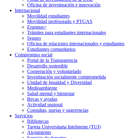
Oficina de investigación e innovación
Internacional
Movilidad estudiantes
Movilidad profesorado y PTGAS
Erasmus+
Trámites para estudiantes internacionales
Seguro
Oficina de relaciones internacionales y estudiantes
Estudiantes comunitarios
Compromiso social
Portal de la Transparencia
Desarrollo sostenible
Cooperación y voluntariado
Investigación socialmente comprometida
Unidad de Igualdad y Diversidad
Medioambiente
Salud mental y bienestar
Becas y ayudas
Actividad pastoral
Consultas, quejas y sugerencias
Servicios
Bibliotecas
Tarjeta Universitaria Inteligente (TUI)
Alojamiento
Servicio de deportes