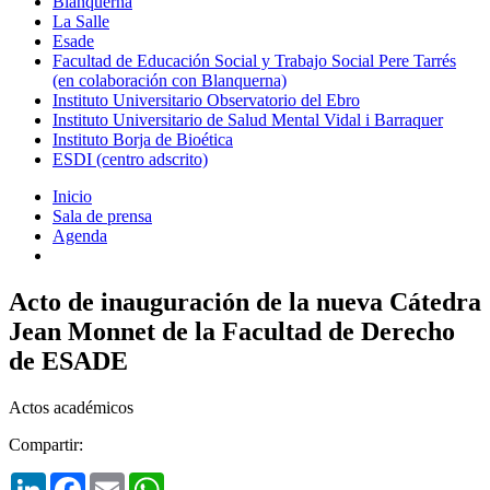
Blanquerna
La Salle
Esade
Facultad de Educación Social y Trabajo Social Pere Tarrés
(en colaboración con Blanquerna)
Instituto Universitario Observatorio del Ebro
Instituto Universitario de Salud Mental Vidal i Barraquer
Instituto Borja de Bioética
ESDI (centro adscrito)
Inicio
Sala de prensa
Agenda
Acto de inauguración de la nueva Cátedra
Jean Monnet de la Facultad de Derecho
de ESADE
Actos académicos
Compartir:
LinkedIn
Facebook
Email
WhatsApp