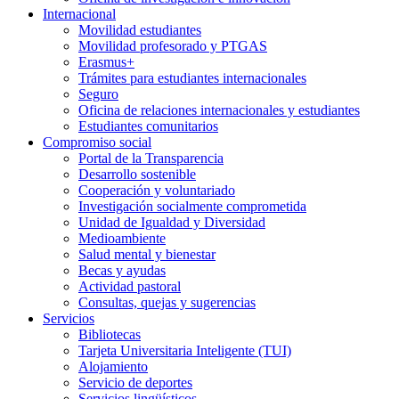
Internacional
Movilidad estudiantes
Movilidad profesorado y PTGAS
Erasmus+
Trámites para estudiantes internacionales
Seguro
Oficina de relaciones internacionales y estudiantes
Estudiantes comunitarios
Compromiso social
Portal de la Transparencia
Desarrollo sostenible
Cooperación y voluntariado
Investigación socialmente comprometida
Unidad de Igualdad y Diversidad
Medioambiente
Salud mental y bienestar
Becas y ayudas
Actividad pastoral
Consultas, quejas y sugerencias
Servicios
Bibliotecas
Tarjeta Universitaria Inteligente (TUI)
Alojamiento
Servicio de deportes
Servicios lingüísticos