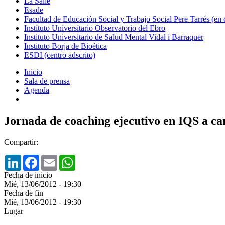
La Salle
Esade
Facultad de Educación Social y Trabajo Social Pere Tarrés (en
Instituto Universitario Observatorio del Ebro
Instituto Universitario de Salud Mental Vidal i Barraquer
Instituto Borja de Bioética
ESDI (centro adscrito)
Inicio
Sala de prensa
Agenda
Jornada de coaching ejecutivo en IQS a 
Compartir:
LinkedIn
Facebook
Email
WhatsApp
Fecha de inicio
Mié, 13/06/2012 - 19:30
Fecha de fin
Mié, 13/06/2012 - 19:30
Lugar