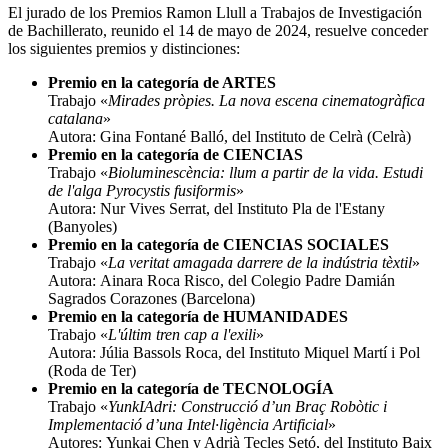
El jurado de los Premios Ramon Llull a Trabajos de Investigación
de Bachillerato, reunido el 14 de mayo de 2024, resuelve conceder
los siguientes premios y distinciones:
Premio en la categoría de ARTES
Trabajo «
Mirades pròpies. La nova escena cinematogràfica
catalana
»
Autora: Gina Fontané Balló, del Instituto de Celrà (Celrà)
Premio en la categoría de CIENCIAS
Trabajo «
Bioluminescència: llum a partir de la vida. Estudi
de l'alga Pyrocystis fusiformis
»
Autora: Nur Vives Serrat, del Instituto Pla de l'Estany
(Banyoles)
Premio en la categoría de CIENCIAS SOCIALES
Trabajo «
La veritat amagada darrere de la indústria tèxtil
»
Autora: Ainara Roca Risco, del Colegio Padre Damián
Sagrados Corazones (Barcelona)
Premio en la categoría de HUMANIDADES
Trabajo «
L'últim tren cap a l'exili
»
Autora: Júlia Bassols Roca, del Instituto Miquel Martí i Pol
(Roda de Ter)
Premio en la categoría de TECNOLOGÍA
Trabajo «
YunkIAdri: Construcció d’un Braç Robòtic i
Implementació d’una Intel·ligència Artificial
»
Autores: Yunkai Chen y Adrià Tecles Setó, del Instituto Baix