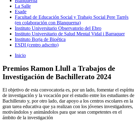
Blanquerna
La Salle
Esade
Facultad de Educación Social y Trabajo Social Pere Tarrés
(en colaboración con Blanquerna)
Instituto Universitario Observatorio del Ebro
Instituto Universitario de Salud Mental Vidal i Barraquer
Instituto Borja de Bioética
ESDI (centro adscrito)
Inicio
Premios Ramon Llull a Trabajos de
Investigación de Bachillerato 2024
El objetivo de esta convocatoria es, por un lado, fomentar el espíritu
de investigación y la vocación por el estudio entre los estudiantes de
Bachillerato y, por otro lado, dar apoyo a los centros escolares en la
gran tarea educativa que ya realizan con los jóvenes investigadores,
motivándolos y animándolos para que sean competentes en el
ámbito de la investigación