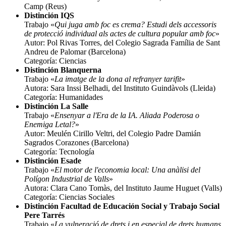
Camp (Reus)
Distinción IQS
Trabajo «
Qui juga amb foc es crema? Estudi dels accessoris
de protecció individual als actes de cultura popular amb foc
»
Autor: Pol Rivas Torres, del Colegio Sagrada Família de Sant
Andreu de Palomar (Barcelona)
Categoría: Ciencias
Distinción Blanquerna
Trabajo «
La imatge de la dona al refranyer tarifit
»
Autora: Sara Inssi Belhadi, del Instituto Guindàvols (Lleida)
Categoría: Humanidades
Distinción La Salle
Trabajo «
Ensenyar a l'Era de la IA. Aliada Poderosa o
Enemiga Letal?
»
Autor: Meulén Cirillo Veltri, del Colegio Padre Damián
Sagrados Corazones (Barcelona)
Categoría: Tecnología
Distinción Esade
Trabajo «
El motor de l'economia local: Una anàlisi del
Polígon Industrial de Valls
»
Autora: Clara Cano Tomàs, del Instituto Jaume Huguet (Valls)
Categoría: Ciencias Sociales
Distinción Facultad de Educación Social y Trabajo Social
Pere Tarrés
Trabajo «
La vulneració de drets i en especial de drets humans