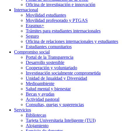
Oficina de investigación e innovación
Internacional
Movilidad estudiantes
Movilidad profesorado y PTGAS
Erasmus+
Trámites para estudiantes internacionales
Seguro
Oficina de relaciones internacionales y estudiantes
Estudiantes comunitarios
Compromiso social
Portal de la Transparencia
Desarrollo sostenible
Cooperación y voluntariado
Investigación socialmente comprometida
Unidad de Igualdad y Diversidad
Medioambiente
Salud mental y bienestar
Becas y ayudas
Actividad pastoral
Consultas, quejas y sugerencias
Servicios
Bibliotecas
Tarjeta Universitaria Inteligente (TUI)
Alojamiento
Servicio de deportes