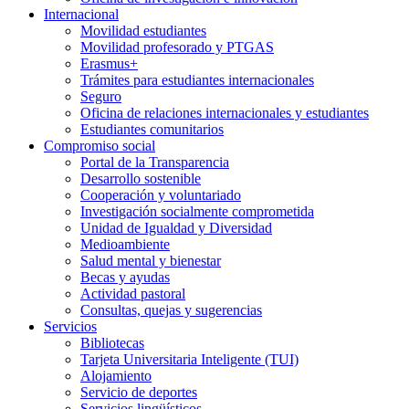
Internacional
Movilidad estudiantes
Movilidad profesorado y PTGAS
Erasmus+
Trámites para estudiantes internacionales
Seguro
Oficina de relaciones internacionales y estudiantes
Estudiantes comunitarios
Compromiso social
Portal de la Transparencia
Desarrollo sostenible
Cooperación y voluntariado
Investigación socialmente comprometida
Unidad de Igualdad y Diversidad
Medioambiente
Salud mental y bienestar
Becas y ayudas
Actividad pastoral
Consultas, quejas y sugerencias
Servicios
Bibliotecas
Tarjeta Universitaria Inteligente (TUI)
Alojamiento
Servicio de deportes
Servicios lingüísticos