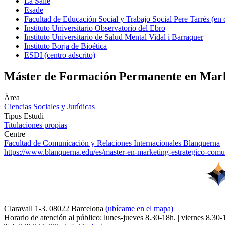
La Salle
Esade
Facultad de Educación Social y Trabajo Social Pere Tarrés (en
Instituto Universitario Observatorio del Ebro
Instituto Universitario de Salud Mental Vidal i Barraquer
Instituto Borja de Bioética
ESDI (centro adscrito)
Máster de Formación Permanente en Marke
Àrea
Ciencias Sociales y Jurídicas
Tipus Estudi
Titulaciones propias
Centre
Facultad de Comunicación y Relaciones Internacionales Blanquerna
https://www.blanquerna.edu/es/master-en-marketing-estrategico-com
Claravall 1-3. 08022 Barcelona
(ubícame en el mapa)
Horario de atención al público: lunes-jueves 8.30-18h. | viernes 8.30-