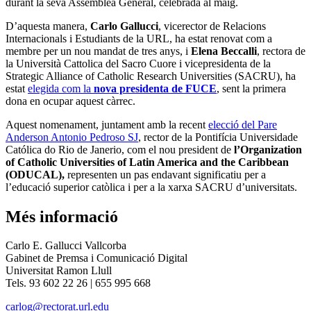
durant la seva Assemblea General, celebrada al maig.
D’aquesta manera,
Carlo Gallucci
, vicerector de Relacions
Internacionals i Estudiants de la URL, ha estat renovat com a
membre per un nou mandat de tres anys, i
Elena Beccalli
, rectora de
la Università Cattolica del Sacro Cuore i vicepresidenta de la
Strategic Alliance of Catholic Research Universities (SACRU), ha
estat
elegida com la
nova presidenta de FUCE
, sent la primera
dona en ocupar aquest càrrec.
Aquest nomenament, juntament amb la recent
elecció del Pare
Anderson Antonio Pedroso SJ
, rector de la Pontifícia Universidade
Católica do Rio de Janerio, com el nou president de
l’Organization
of Catholic Universities of Latin America and the Caribbean
(ODUCAL),
representen un pas endavant significatiu per a
l’educació superior catòlica i per a la xarxa SACRU d’universitats.
Més informació
Carlo E. Gallucci Vallcorba
Gabinet de Premsa i Comunicació Digital
Universitat Ramon Llull
Tels. 93 602 22 26 | 655 995 668
carlog@rectorat.url.edu