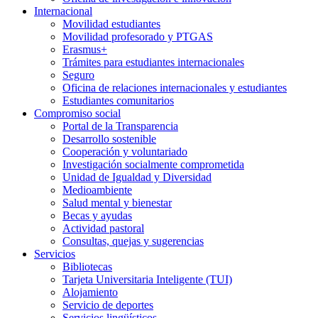
Internacional
Movilidad estudiantes
Movilidad profesorado y PTGAS
Erasmus+
Trámites para estudiantes internacionales
Seguro
Oficina de relaciones internacionales y estudiantes
Estudiantes comunitarios
Compromiso social
Portal de la Transparencia
Desarrollo sostenible
Cooperación y voluntariado
Investigación socialmente comprometida
Unidad de Igualdad y Diversidad
Medioambiente
Salud mental y bienestar
Becas y ayudas
Actividad pastoral
Consultas, quejas y sugerencias
Servicios
Bibliotecas
Tarjeta Universitaria Inteligente (TUI)
Alojamiento
Servicio de deportes
Servicios lingüísticos