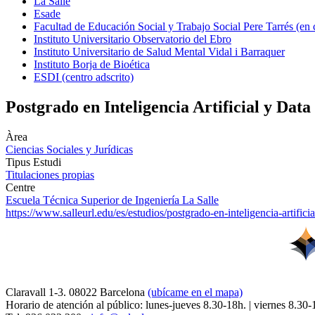
La Salle
Esade
Facultad de Educación Social y Trabajo Social Pere Tarrés (en
Instituto Universitario Observatorio del Ebro
Instituto Universitario de Salud Mental Vidal i Barraquer
Instituto Borja de Bioética
ESDI (centro adscrito)
Postgrado en Inteligencia Artificial y Dat
Àrea
Ciencias Sociales y Jurídicas
Tipus Estudi
Titulaciones propias
Centre
Escuela Técnica Superior de Ingeniería La Salle
https://www.salleurl.edu/es/estudios/postgrado-en-inteligencia-artifici
Claravall 1-3. 08022 Barcelona
(ubícame en el mapa)
Horario de atención al público: lunes-jueves 8.30-18h. | viernes 8.30-