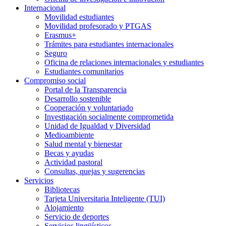
Internacional
Movilidad estudiantes
Movilidad profesorado y PTGAS
Erasmus+
Trámites para estudiantes internacionales
Seguro
Oficina de relaciones internacionales y estudiantes
Estudiantes comunitarios
Compromiso social
Portal de la Transparencia
Desarrollo sostenible
Cooperación y voluntariado
Investigación socialmente comprometida
Unidad de Igualdad y Diversidad
Medioambiente
Salud mental y bienestar
Becas y ayudas
Actividad pastoral
Consultas, quejas y sugerencias
Servicios
Bibliotecas
Tarjeta Universitaria Inteligente (TUI)
Alojamiento
Servicio de deportes
Servicios lingüísticos