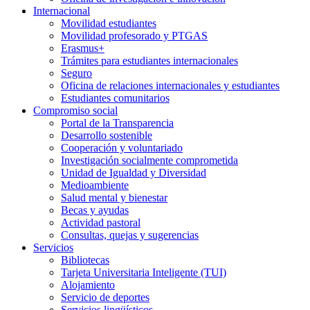
Internacional
Movilidad estudiantes
Movilidad profesorado y PTGAS
Erasmus+
Trámites para estudiantes internacionales
Seguro
Oficina de relaciones internacionales y estudiantes
Estudiantes comunitarios
Compromiso social
Portal de la Transparencia
Desarrollo sostenible
Cooperación y voluntariado
Investigación socialmente comprometida
Unidad de Igualdad y Diversidad
Medioambiente
Salud mental y bienestar
Becas y ayudas
Actividad pastoral
Consultas, quejas y sugerencias
Servicios
Bibliotecas
Tarjeta Universitaria Inteligente (TUI)
Alojamiento
Servicio de deportes
Servicios lingüísticos