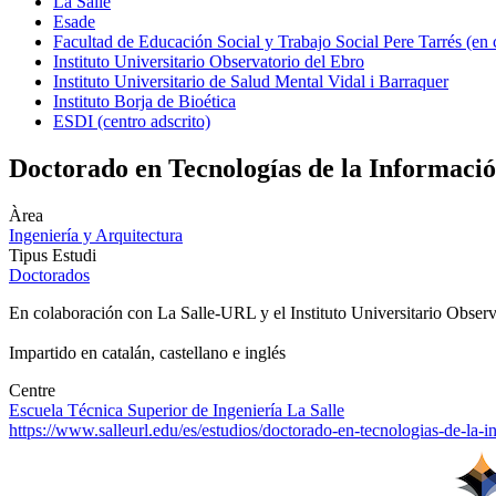
La Salle
Esade
Facultad de Educación Social y Trabajo Social Pere Tarrés (en
Instituto Universitario Observatorio del Ebro
Instituto Universitario de Salud Mental Vidal i Barraquer
Instituto Borja de Bioética
ESDI (centro adscrito)
Doctorado en Tecnologías de la Información
Àrea
Ingeniería y Arquitectura
Tipus Estudi
Doctorados
En colaboración con La Salle-URL y el Instituto Universitario Obse
Impartido en catalán, castellano e inglés
Centre
Escuela Técnica Superior de Ingeniería La Salle
https://www.salleurl.edu/es/estudios/doctorado-en-tecnologias-de-la-i