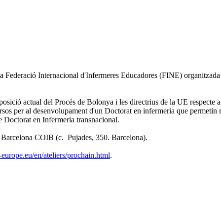
de la Federació Internacional d'Infermeres Educadores (FINE) organitzada
 posició actual del Procés de Bolonya i les directrius de la UE respecte 
rsos per al desenvolupament d'un Doctorat en infermeria que permetin mil
e Doctorat en Infermeria transnacional.
de Barcelona COIB (c. Pujades, 350. Barcelona).
europe.eu/en/ateliers/prochain.html
.