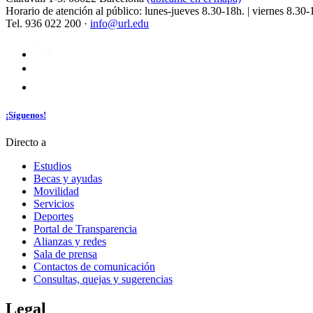
Horario de atención al público: lunes-jueves 8.30-18h. | viernes 8.30-
Tel. 936 022 200 ·
info@url.edu
¡Síguenos!
Directo a
Estudios
Becas y ayudas
Movilidad
Servicios
Deportes
Portal de Transparencia
Alianzas y redes
Sala de prensa
Contactos de comunicación
Consultas, quejas y sugerencias
Legal