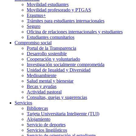
Movilidad estudiantes
Movilidad profesorado y PTGAS
Erasmus+
Trámites para estudiantes internacionales
Seguro
Oficina de relaciones internacionales y estudiantes
Estudiantes comunitarios
Compromiso social
Portal de la Transparencia
Desarrollo sostenible
Cooperación y voluntariado
Investigación socialmente comprometida
Unidad de Igualdad y Diversidad
Medioambiente
Salud mental y bienestar
Becas y ayudas
Actividad pastoral
Consultas, quejas y sugerencias
Servicios
Bibliotecas
Tarjeta Universitaria Inteligente (TUI)
Alojamiento
Servicio de deportes
Servicios lingüísticos
Servicio de orientación al estudiante