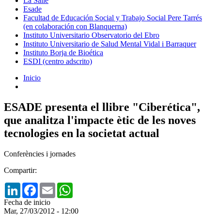
La Salle
Esade
Facultad de Educación Social y Trabajo Social Pere Tarrés
(en colaboración con Blanquerna)
Instituto Universitario Observatorio del Ebro
Instituto Universitario de Salud Mental Vidal i Barraquer
Instituto Borja de Bioética
ESDI (centro adscrito)
Inicio
ESADE presenta el llibre "Ciberética",
que analitza l'impacte ètic de les noves
tecnologies en la societat actual
Conferències i jornades
Compartir:
LinkedIn
Facebook
Email
WhatsApp
Fecha de inicio
Mar, 27/03/2012 - 12:00