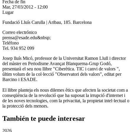
Fecha de fin
Mar, 27/03/2012 - 12:00
Lugar
Fundació Lluís Carulla | Aribau, 185. Barcelona
Correo electrónico
prensa@esade.edu&nbsp;
Teléfono
Tel. 934 952 099
Josep lluís Micó, professor de la Universitat Ramon Llull i director
del màster en Periodisme Avançat Blanquerna-Grup Godó,
presentarà el seu nou llibre "Ciberètica. TIC i canvi de valors ",
últim volum de la col·lecció "Observatori dels valors", editat per
Barcino i ESADE.
El llibre planteja els nous dilemes ètics que afecten la societat com a
conseqüència de la revolució que ha suposat la irrupció d'internet i
de les noves tecnologies, com la privacitat, la propietat intel·lectual o
la protecció dels menors.
También te puede interesar
2026