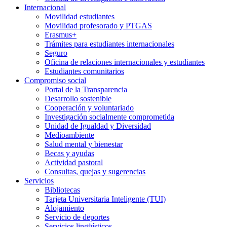
Internacional
Movilidad estudiantes
Movilidad profesorado y PTGAS
Erasmus+
Trámites para estudiantes internacionales
Seguro
Oficina de relaciones internacionales y estudiantes
Estudiantes comunitarios
Compromiso social
Portal de la Transparencia
Desarrollo sostenible
Cooperación y voluntariado
Investigación socialmente comprometida
Unidad de Igualdad y Diversidad
Medioambiente
Salud mental y bienestar
Becas y ayudas
Actividad pastoral
Consultas, quejas y sugerencias
Servicios
Bibliotecas
Tarjeta Universitaria Inteligente (TUI)
Alojamiento
Servicio de deportes
Servicios lingüísticos