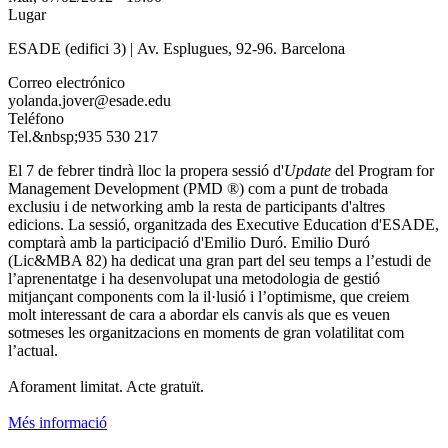
Lugar
ESADE (edifici 3) | Av. Esplugues, 92-96. Barcelona
Correo electrónico
yolanda.jover@esade.edu
Teléfono
Tel.&nbsp;935 530 217
El 7 de febrer tindrà lloc la propera sessió d'
Update
del Program for
Management Development (PMD ®) com a punt de trobada
exclusiu i de networking amb la resta de participants d'altres
edicions. La sessió, organitzada des Executive Education d'ESADE,
comptarà amb la participació d'Emilio Duró. Emilio Duró
(Lic&MBA 82) ha dedicat una gran part del seu temps a l’estudi de
l’aprenentatge i ha desenvolupat una metodologia de gestió
mitjançant components com la il·lusió i l’optimisme, que creiem
molt interessant de cara a abordar els canvis als que es veuen
sotmeses les organitzacions en moments de gran volatilitat com
l’actual.
Aforament limitat. Acte gratuït.
Més informació