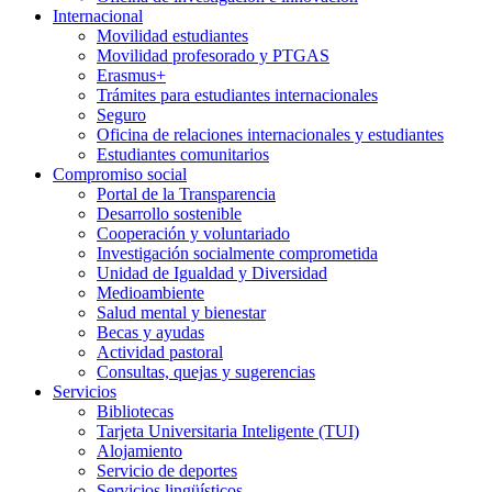
Internacional
Movilidad estudiantes
Movilidad profesorado y PTGAS
Erasmus+
Trámites para estudiantes internacionales
Seguro
Oficina de relaciones internacionales y estudiantes
Estudiantes comunitarios
Compromiso social
Portal de la Transparencia
Desarrollo sostenible
Cooperación y voluntariado
Investigación socialmente comprometida
Unidad de Igualdad y Diversidad
Medioambiente
Salud mental y bienestar
Becas y ayudas
Actividad pastoral
Consultas, quejas y sugerencias
Servicios
Bibliotecas
Tarjeta Universitaria Inteligente (TUI)
Alojamiento
Servicio de deportes
Servicios lingüísticos