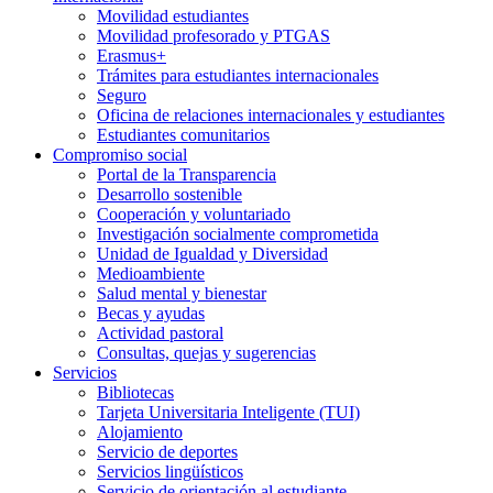
Movilidad estudiantes
Movilidad profesorado y PTGAS
Erasmus+
Trámites para estudiantes internacionales
Seguro
Oficina de relaciones internacionales y estudiantes
Estudiantes comunitarios
Compromiso social
Portal de la Transparencia
Desarrollo sostenible
Cooperación y voluntariado
Investigación socialmente comprometida
Unidad de Igualdad y Diversidad
Medioambiente
Salud mental y bienestar
Becas y ayudas
Actividad pastoral
Consultas, quejas y sugerencias
Servicios
Bibliotecas
Tarjeta Universitaria Inteligente (TUI)
Alojamiento
Servicio de deportes
Servicios lingüísticos
Servicio de orientación al estudiante