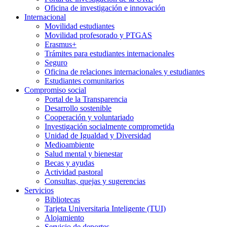
Oficina de investigación e innovación
Internacional
Movilidad estudiantes
Movilidad profesorado y PTGAS
Erasmus+
Trámites para estudiantes internacionales
Seguro
Oficina de relaciones internacionales y estudiantes
Estudiantes comunitarios
Compromiso social
Portal de la Transparencia
Desarrollo sostenible
Cooperación y voluntariado
Investigación socialmente comprometida
Unidad de Igualdad y Diversidad
Medioambiente
Salud mental y bienestar
Becas y ayudas
Actividad pastoral
Consultas, quejas y sugerencias
Servicios
Bibliotecas
Tarjeta Universitaria Inteligente (TUI)
Alojamiento
Servicio de deportes