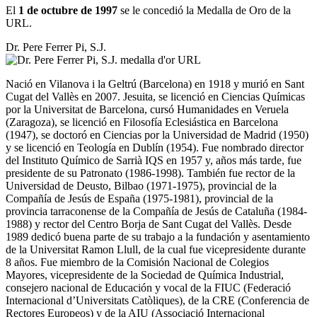
El
1 de octubre de 1997
se le concedió la Medalla de Oro de la
URL.
Dr. Pere Ferrer Pi, S.J.
Nació en Vilanova i la Geltrú (Barcelona) en 1918 y murió en Sant
Cugat del Vallès en 2007. Jesuita, se licenció en Ciencias Químicas
por la Universitat de Barcelona, cursó Humanidades en Veruela
(Zaragoza), se licenció en Filosofía Eclesiástica en Barcelona
(1947), se doctoró en Ciencias por la Universidad de Madrid (1950)
y se licenció en Teología en Dublín (1954). Fue nombrado director
del Instituto Químico de Sarrià IQS en 1957 y, años más tarde, fue
presidente de su Patronato (1986-1998). También fue rector de la
Universidad de Deusto, Bilbao (1971-1975), provincial de la
Compañía de Jesús de España (1975-1981), provincial de la
provincia tarraconense de la Compañía de Jesús de Cataluña (1984-
1988) y rector del Centro Borja de Sant Cugat del Vallès. Desde
1989 dedicó buena parte de su trabajo a la fundación y asentamiento
de la Universitat Ramon Llull, de la cual fue vicepresidente durante
8 años. Fue miembro de la Comisión Nacional de Colegios
Mayores, vicepresidente de la Sociedad de Química Industrial,
consejero nacional de Educación y vocal de la FIUC (Federació
Internacional d’Universitats Catòliques), de la CRE (Conferencia de
Rectores Europeos) y de la AIU (Associació Internacional