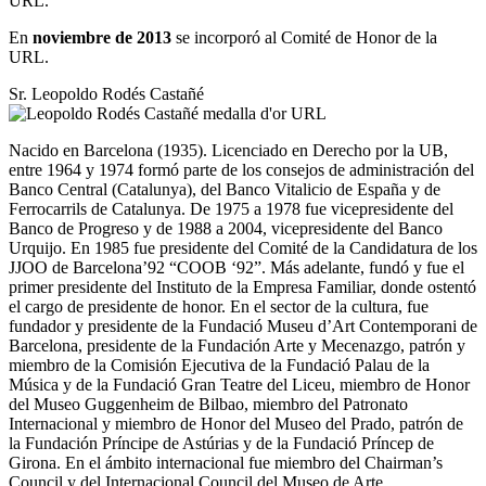
URL.
En
noviembre de 2013
se incorporó al Comité de Honor de la
URL.
Sr. Leopoldo Rodés Castañé
Nacido en Barcelona (1935). Licenciado en Derecho por la UB,
entre 1964 y 1974 formó parte de los consejos de administración del
Banco Central (Catalunya), del Banco Vitalicio de España y de
Ferrocarrils de Catalunya. De 1975 a 1978 fue vicepresidente del
Banco de Progreso y de 1988 a 2004, vicepresidente del Banco
Urquijo. En 1985 fue presidente del Comité de la Candidatura de los
JJOO de Barcelona’92 “COOB ‘92”. Más adelante, fundó y fue el
primer presidente del Instituto de la Empresa Familiar, donde ostentó
el cargo de presidente de honor. En el sector de la cultura, fue
fundador y presidente de la Fundació Museu d’Art Contemporani de
Barcelona, presidente de la Fundación Arte y Mecenazgo, patrón y
miembro de la Comisión Ejecutiva de la Fundació Palau de la
Música y de la Fundació Gran Teatre del Liceu, miembro de Honor
del Museo Guggenheim de Bilbao, miembro del Patronato
Internacional y miembro de Honor del Museo del Prado, patrón de
la Fundación Príncipe de Astúrias y de la Fundació Príncep de
Girona. En el ámbito internacional fue miembro del Chairman’s
Council y del Internacional Council del Museo de Arte