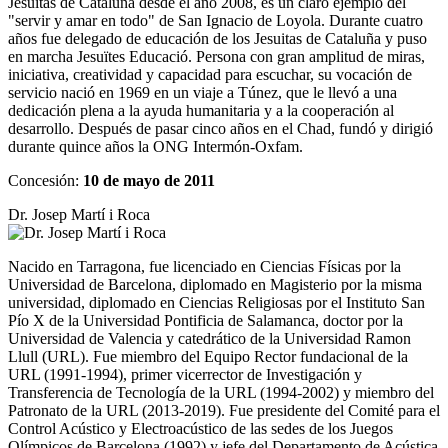
Jesuitas de Cataluña desde el año 2008, es un claro ejemplo del
"servir y amar en todo" de San Ignacio de Loyola. Durante cuatro
años fue delegado de educación de los Jesuitas de Cataluña y puso
en marcha Jesuïtes Educació. Persona con gran amplitud de miras,
iniciativa, creatividad y capacidad para escuchar, su vocación de
servicio nació en 1969 en un viaje a Túnez, que le llevó a una
dedicación plena a la ayuda humanitaria y a la cooperación al
desarrollo. Después de pasar cinco años en el Chad, fundó y dirigió
durante quince años la ONG Intermón-Oxfam.
Concesión:
10 de mayo de 2011
Dr. Josep Martí i Roca
Nacido en Tarragona, fue licenciado en Ciencias Físicas por la
Universidad de Barcelona, diplomado en Magisterio por la misma
universidad, diplomado en Ciencias Religiosas por el Instituto San
Pío X de la Universidad Pontificia de Salamanca, doctor por la
Universidad de Valencia y catedrático de la Universidad Ramon
Llull (URL). Fue miembro del Equipo Rector fundacional de la
URL (1991-1994), primer vicerrector de Investigación y
Transferencia de Tecnología de la URL (1994-2002) y miembro del
Patronato de la URL (2013-2019)
. Fue presidente del Comité para el
Control Acústico y Electroacústico de las sedes de los Juegos
Olímpicos de Barcelona (1992) y jefe del Departamento de Acústica