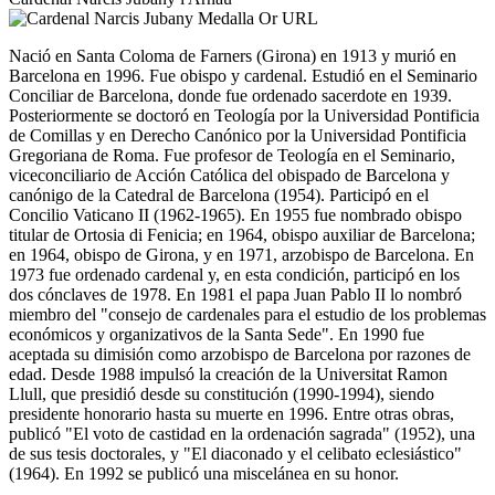
Nació en Santa Coloma de Farners (Girona) en 1913 y murió en
Barcelona en 1996. Fue obispo y cardenal. Estudió en el Seminario
Conciliar de Barcelona, donde fue ordenado sacerdote en 1939.
Posteriormente se doctoró en Teología por la Universidad Pontificia
de Comillas y en Derecho Canónico por la Universidad Pontificia
Gregoriana de Roma. Fue profesor de Teología en el Seminario,
viceconciliario de Acción Católica del obispado de Barcelona y
canónigo de la Catedral de Barcelona (1954). Participó en el
Concilio Vaticano II (1962-1965). En 1955 fue nombrado obispo
titular de Ortosia di Fenicia; en 1964, obispo auxiliar de Barcelona;
en 1964, obispo de Girona, y en 1971, arzobispo de Barcelona. En
1973 fue ordenado cardenal y, en esta condición, participó en los
dos cónclaves de 1978. En 1981 el papa Juan Pablo II lo nombró
miembro del "consejo de cardenales para el estudio de los problemas
económicos y organizativos de la Santa Sede". En 1990 fue
aceptada su dimisión como arzobispo de Barcelona por razones de
edad. Desde 1988 impulsó la creación de la Universitat Ramon
Llull, que presidió desde su constitución (1990-1994), siendo
presidente honorario hasta su muerte en 1996. Entre otras obras,
publicó "El voto de castidad en la ordenación sagrada" (1952), una
de sus tesis doctorales, y "El diaconado y el celibato eclesiástico"
(1964). En 1992 se publicó una miscelánea en su honor.