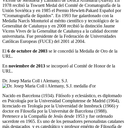
Vicente de Mendieta y Lambarri de Delica Arrastaria (Álava). En
1978 recibió la Tswuett Medal del Comité de Cromatografía de la
Unión Soviética y en 1985 el Premio Hewlett-Pakard Español por
“Cromatografía de líquidos”. En 1993 fue galardonado con la
Medalla Narcís Monturiol al mérito científico y tecnológico de la
Generalitat de Catalunya y en 2008 recibió la distinción Jaume
Vicens Vives de la Generalitat de Catalunya a la calidad docente
universitaria. Fue presidente de la Federación de Universidades
Católicas Europeas (FUCE) del 2001 al 2004.
El
6 de octubre de 2003
se le concedió la Medalla de Oro de la
URL.
En
noviembre de 2013
se incorporó al Comité de Honor de la
URL.
Dr. Josep Maria Coll i Alemany, S.J.
Nacido en Barcelona (1934). Filósofo y eclesiástico, es diplomado
en Psicología por la Universidad Complutense de Madrid (1964),
licenciado en Teología por la Universidad de Innsbruck (1966) y
doctor en Filosofía por la Universitat de Barcelona (1988).
Pertenece a la Compañía de Jesús desde 1953 y fue ordenado
sacerdote en 1965. Es uno de los pensadores personalistas catalanes
más destacados y es catedrático y profesor emérito de Filosofía de