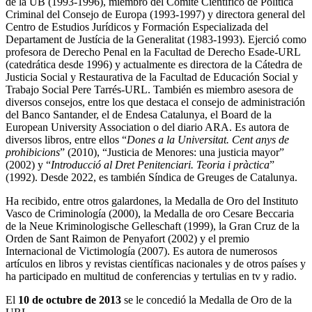
de la UB (1993-1996), miembro del Comité Científico de Política
Criminal del Consejo de Europa (1993-1997) y directora general del
Centro de Estudios Jurídicos y Formación Especializada del
Departament de Justícia de la Generalitat (1983-1993). Ejerció como
profesora de Derecho Penal en la Facultad de Derecho Esade-URL
(catedrática desde 1996) y actualmente es directora de la Cátedra de
Justicia Social y Restaurativa de la Facultad de Educación Social y
Trabajo Social Pere Tarrés-URL. También es miembro asesora de
diversos consejos, entre los que destaca el consejo de administración
del Banco Santander, el de Endesa Catalunya, el Board de la
European University Association o del diario ARA. Es autora de
diversos libros, entre ellos “
Dones a la Universitat. Cent anys de
prohibicions
” (2010), “Justicia de Menores: una justicia mayor”
(2002) y “
Introducció al Dret Penitenciari. Teoria i pràctica
”
(1992). Desde 2022, es también Síndica de Greuges de Catalunya.
Ha recibido, entre otros galardones, la Medalla de Oro del Instituto
Vasco de Criminología (2000), la Medalla de oro Cesare Beccaria
de la Neue Kriminologische Gelleschaft (1999), la Gran Cruz de la
Orden de Sant Raimon de Penyafort (2002) y el premio
Internacional de Victimología (2007). Es autora de numerosos
artículos en libros y revistas científicas nacionales y de otros países y
ha participado en multitud de conferencias y tertulias en tv y radio.
El
10 de octubre de 2013
se le concedió la Medalla de Oro de la