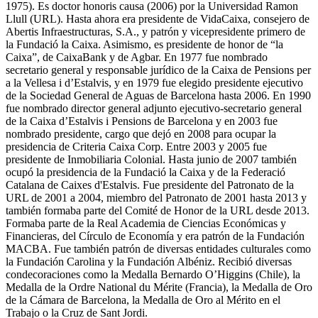
1975). Es doctor honoris causa (2006) por la Universidad Ramon
Llull (URL). Hasta ahora era presidente de VidaCaixa, consejero de
Abertis Infraestructuras, S.A., y patrón y vicepresidente primero de
la Fundació la Caixa. Asimismo, es presidente de honor de “la
Caixa”, de CaixaBank y de Agbar. En 1977 fue nombrado
secretario general y responsable jurídico de la Caixa de Pensions per
a la Vellesa i d’Estalvis, y en 1979 fue elegido presidente ejecutivo
de la Sociedad General de Aguas de Barcelona hasta 2006. En 1990
fue nombrado director general adjunto ejecutivo-secretario general
de la Caixa d’Estalvis i Pensions de Barcelona y en 2003 fue
nombrado presidente, cargo que dejó en 2008 para ocupar la
presidencia de Criteria Caixa Corp. Entre 2003 y 2005 fue
presidente de Inmobiliaria Colonial. Hasta junio de 2007 también
ocupó la presidencia de la Fundació la Caixa y de la Federació
Catalana de Caixes d'Estalvis. Fue presidente del Patronato de la
URL de 2001 a 2004, miembro del Patronato de 2001 hasta 2013 y
también formaba parte del Comité de Honor de la URL desde 2013.
Formaba parte de la Real Academia de Ciencias Económicas y
Financieras, del Círculo de Economía y era patrón de la Fundación
MACBA. Fue también patrón de diversas entidades culturales como
la Fundación Carolina y la Fundación Albéniz. Recibió diversas
condecoraciones como la Medalla Bernardo O’Higgins (Chile), la
Medalla de la Ordre National du Mérite (Francia), la Medalla de Oro
de la Cámara de Barcelona, la Medalla de Oro al Mérito en el
Trabajo o la Cruz de Sant Jordi.