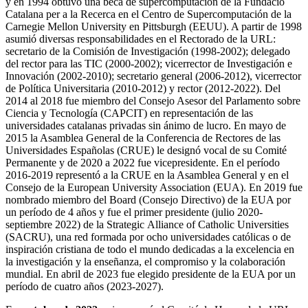
y en 1994 obtuvo una beca de supercomputación de la Fundació
Catalana per a la Recerca en el Centro de Supercomputación de la
Carnegie Mellon University en Pittsburgh (EEUU). A partir de 1998
asumió diversas responsabilidades en el Rectorado de la URL:
secretario de la Comisión de Investigación (1998-2002); delegado
del rector para las TIC (2000-2002); vicerrector de Investigación e
Innovación (2002-2010); secretario general (2006-2012), vicerrector
de Política Universitaria (2010-2012) y rector (2012-2022). Del
2014 al 2018 fue miembro del Consejo Asesor del Parlamento sobre
Ciencia y Tecnología (CAPCIT) en representación de las
universidades catalanas privadas sin ánimo de lucro. En mayo de
2015 la Asamblea General de la Conferencia de Rectores de las
Universidades Españolas (CRUE) le designó vocal de su Comité
Permanente y de 2020 a 2022 fue vicepresidente. En el período
2016-2019 representó a la CRUE en la Asamblea General y en el
Consejo de la European University Association (EUA). En 2019 fue
nombrado miembro del Board (Consejo Directivo) de la EUA por
un período de 4 años y fue el primer presidente (julio 2020-
septiembre 2022) de la Strategic
Alliance of Catholic Universities
(SACRU), una red formada por ocho universidades católicas o de
inspiración cristiana de todo el mundo dedicadas a la excelencia en
la investigación y la enseñanza, el compromiso y la colaboración
mundial. En abril de 2023 fue elegido presidente de la EUA por un
período de cuatro años (2023-2027).