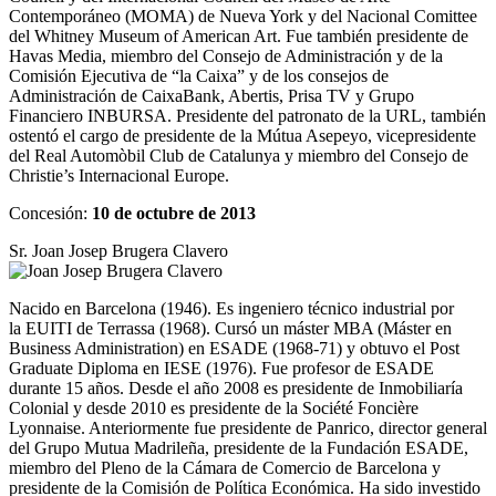
Contemporáneo (MOMA) de Nueva York y del Nacional Comittee
del Whitney Museum of American Art. Fue también presidente de
Havas Media, miembro del Consejo de Administración y de la
Comisión Ejecutiva de “la Caixa” y de los consejos de
Administración de CaixaBank, Abertis, Prisa TV y Grupo
Financiero INBURSA. Presidente del patronato de la URL, también
ostentó el cargo de presidente de la Mútua Asepeyo, vicepresidente
del Real Automòbil Club de Catalunya y miembro del Consejo de
Christie’s Internacional Europe.
Concesión:
10 de octubre de 2013
Sr. Joan Josep Brugera Clavero
Nacido en Barcelona (1946). Es ingeniero técnico industrial por
la EUITI de Terrassa (1968). Cursó un máster MBA (Máster en
Business Administration) en ESADE (1968-71) y obtuvo el Post
Graduate Diploma en IESE (1976). Fue profesor de ESADE
durante 15 años. Desde el año 2008 es presidente de Inmobiliaría
Colonial y desde 2010 es presidente de la Société Foncière
Lyonnaise. Anteriormente fue presidente de Panrico, director general
del Grupo Mutua Madrileña, presidente de la Fundación ESADE,
miembro del Pleno de la Cámara de Comercio de Barcelona y
presidente de la Comisión de Política Económica. Ha sido investido