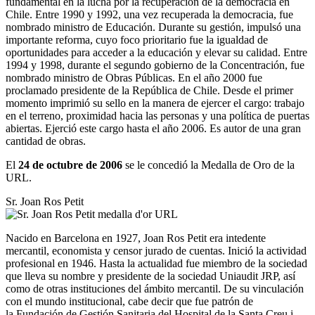
fundamental en la lucha por la recuperación de la democracia en
Chile. Entre 1990 y 1992, una vez recuperada la democracia, fue
nombrado ministro de Educación. Durante su gestión, impulsó una
importante reforma, cuyo foco prioritario fue la igualdad de
oportunidades para acceder a la educación y elevar su calidad. Entre
1994 y 1998, durante el segundo gobierno de la Concentración, fue
nombrado ministro de Obras Públicas. En el año 2000 fue
proclamado presidente de la República de Chile. Desde el primer
momento imprimió su sello en la manera de ejercer el cargo: trabajo
en el terreno, proximidad hacia las personas y una política de puertas
abiertas. Ejerció este cargo hasta el año 2006. Es autor de una gran
cantidad de obras.
El
24 de octubre de 2006
se le concedió la Medalla de Oro de la
URL.
Sr. Joan Ros Petit
Nacido en Barcelona en 1927, Joan Ros Petit era intedente
mercantil, economista y censor jurado de cuentas. Inició la actividad
profesional en 1946. Hasta la actualidad fue miembro de la sociedad
que lleva su nombre y presidente de la sociedad Uniaudit JRP, así
como de otras instituciones del ámbito mercantil. De su vinculación
con el mundo institucional, cabe decir que fue patrón de
la Fundación de Gestión Sanitaria del Hospital de la Santa Creu i