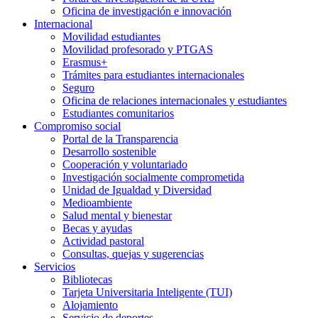
Oficina de investigación e innovación
Internacional
Movilidad estudiantes
Movilidad profesorado y PTGAS
Erasmus+
Trámites para estudiantes internacionales
Seguro
Oficina de relaciones internacionales y estudiantes
Estudiantes comunitarios
Compromiso social
Portal de la Transparencia
Desarrollo sostenible
Cooperación y voluntariado
Investigación socialmente comprometida
Unidad de Igualdad y Diversidad
Medioambiente
Salud mental y bienestar
Becas y ayudas
Actividad pastoral
Consultas, quejas y sugerencias
Servicios
Bibliotecas
Tarjeta Universitaria Inteligente (TUI)
Alojamiento
Servicio de deportes