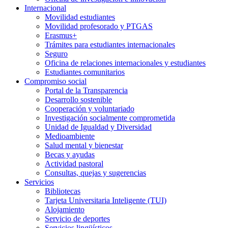
Internacional
Movilidad estudiantes
Movilidad profesorado y PTGAS
Erasmus+
Trámites para estudiantes internacionales
Seguro
Oficina de relaciones internacionales y estudiantes
Estudiantes comunitarios
Compromiso social
Portal de la Transparencia
Desarrollo sostenible
Cooperación y voluntariado
Investigación socialmente comprometida
Unidad de Igualdad y Diversidad
Medioambiente
Salud mental y bienestar
Becas y ayudas
Actividad pastoral
Consultas, quejas y sugerencias
Servicios
Bibliotecas
Tarjeta Universitaria Inteligente (TUI)
Alojamiento
Servicio de deportes
Servicios lingüísticos