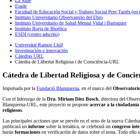
La Salle
Esade
Facultad de Educación Social y Trabajo Social Pere Tarrés (en
Instituto Universitario Observatorio del Ebro
Instituto Universitario de Salud Mental Vidal i Barraquer
Instituto Borja de Bioética
ESDI (centro adscrito)
Universitat Ramon Llull
Investigación e innovación
Cátedras URL
Càtedra de Llibertat Religiosa i de Consciència-URL
Cátedra de Libertad Religiosa y de Conci
Impulsada por la
Fundació Blanquerna
, en el marco del
Observatori
Con el liderazgo de la
Dra. Míriam Díez Bosch
, directora del Obse
Blanquerna-URL, este proyecto se propone
acercar a la ciudadanía
religiosos
.
Las principales acciones que se prevén en el seno de la nueva Cátedra
publicará un
informe
sobre la temática, se celebrará un
congreso int
harán
formaciones
en verificación de datos sobre el tema. Todo ello 