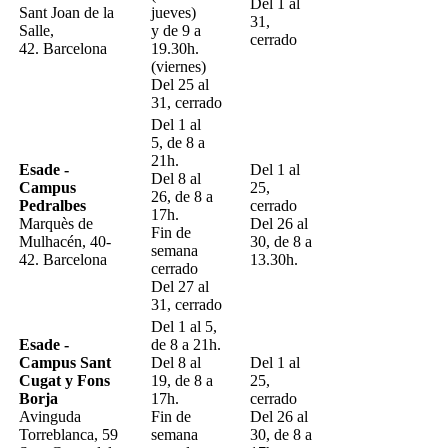
Del 1 al
Sant Joan de la
jueves)
31,
Salle,
y de 9 a
cerrado
42. Barcelona
19.30h.
(viernes)
Del 25 al
31, cerrado
Del 1 al
5, de 8 a
21h.
Esade -
Del 1 al
Del 8 al
Campus
25,
26, de 8 a
Pedralbes
cerrado
17h.
Marquès de
Del 26 al
Fin de
Mulhacén, 40-
30, de 8 a
semana
42. Barcelona
13.30h.
cerrado
Del 27 al
31, cerrado
Del 1 al 5,
Esade -
de 8 a 21h.
Campus Sant
Del 8 al
Del 1 al
Cugat y Fons
19, de 8 a
25,
Borja
17h.
cerrado
Avinguda
Fin de
Del 26 al
Torreblanca, 59
semana
30, de 8 a