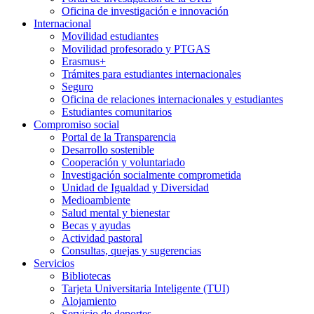
Oficina de investigación e innovación
Internacional
Movilidad estudiantes
Movilidad profesorado y PTGAS
Erasmus+
Trámites para estudiantes internacionales
Seguro
Oficina de relaciones internacionales y estudiantes
Estudiantes comunitarios
Compromiso social
Portal de la Transparencia
Desarrollo sostenible
Cooperación y voluntariado
Investigación socialmente comprometida
Unidad de Igualdad y Diversidad
Medioambiente
Salud mental y bienestar
Becas y ayudas
Actividad pastoral
Consultas, quejas y sugerencias
Servicios
Bibliotecas
Tarjeta Universitaria Inteligente (TUI)
Alojamiento
Servicio de deportes