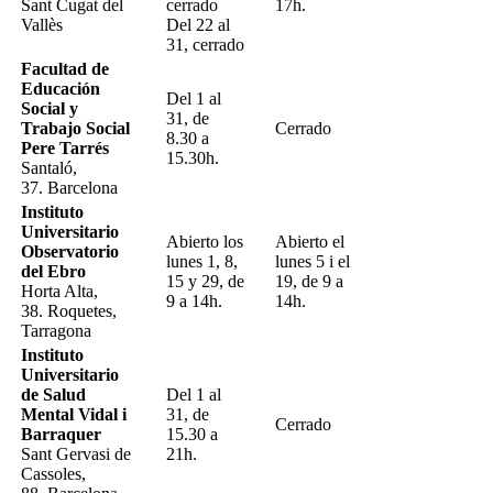
Sant Cugat del
cerrado
17h.
Vallès
Del 22 al
31, cerrado
Facultad de
Educación
Del 1 al
Social y
31, de
Trabajo Social
Cerrado
8.30 a
Pere Tarrés
15.30h.
Santaló,
37. Barcelona
Instituto
Universitario
Abierto los
Abierto el
Observatorio
lunes 1, 8,
lunes 5 i el
del Ebro
15 y 29, de
19, de 9 a
Horta Alta,
9 a 14h.
14h.
38. Roquetes,
Tarragona
Instituto
Universitario
de Salud
Del 1 al
Mental Vidal i
31, de
Cerrado
Barraquer
15.30 a
Sant Gervasi de
21h.
Cassoles,