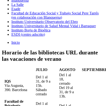
Blanquerna
La Salle
Esade
Facultad de Educación Social y Trabajo Social Pere Tarrés
(en colaboración con Blanquerna)
Instituto Universitario Observatorio del Ebro
Instituto Universitario de Salud Mental Vidal i Barraquer
Instituto Borja de Bioética
ESDI (centro adscrito)
Inicio
Horario de las bibliotecas URL durante
las vacaciones de verano
JULIO
AGOSTO
SEPTIEMBR
Del 1 al
Del 1 al
18,
IQS
31, de 9 a
cerrado
Via Augusta,
15h.
Del 19 al
390. Barcelona
Sábado
31, de 9 a
cerrado
13h.
Facultad de
Del 1 al
Psicología,
Del 1 al