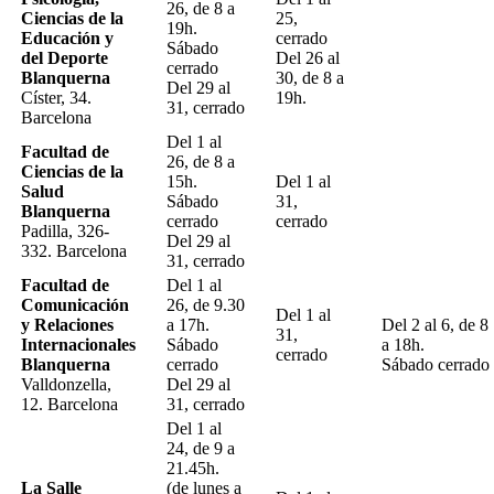
26, de 8 a
Ciencias de la
25,
19h.
Educación y
cerrado
Sábado
del Deporte
Del 26 al
cerrado
Blanquerna
30, de 8 a
Del 29 al
Císter, 34.
19h.
31, cerrado
Barcelona
Del 1 al
Facultad de
26, de 8 a
Ciencias de la
15h.
Del 1 al
Salud
Sábado
31,
Blanquerna
cerrado
cerrado
Padilla, 326-
Del 29 al
332. Barcelona
31, cerrado
Facultad de
Del 1 al
Comunicación
26, de 9.30
Del 1 al
y Relaciones
a 17h.
Del 2 al 6, de 8
31,
Internacionales
Sábado
a 18h.
cerrado
Blanquerna
cerrado
Sábado cerrado
Valldonzella,
Del 29 al
12. Barcelona
31, cerrado
Del 1 al
24, de 9 a
21.45h.
La Salle
(de lunes a