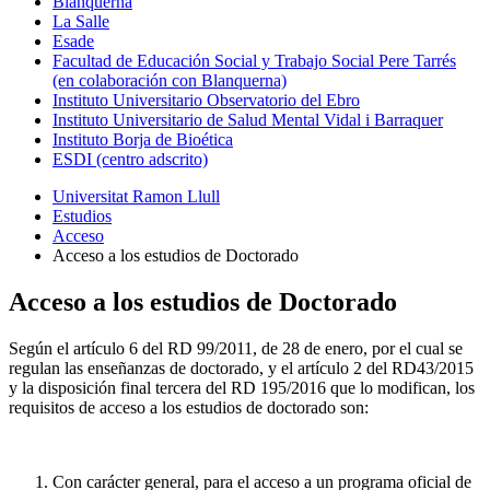
Blanquerna
La Salle
Esade
Facultad de Educación Social y Trabajo Social Pere Tarrés
(en colaboración con Blanquerna)
Instituto Universitario Observatorio del Ebro
Instituto Universitario de Salud Mental Vidal i Barraquer
Instituto Borja de Bioética
ESDI (centro adscrito)
Universitat Ramon Llull
Estudios
Acceso
Acceso a los estudios de Doctorado
Acceso a los estudios de Doctorado
Según el artículo 6 del RD 99/2011, de 28 de enero, por el cual se
regulan las enseñanzas de doctorado, y el artículo 2 del RD43/2015
y la disposición final tercera del RD 195/2016 que lo modifican, los
requisitos de acceso a los estudios de doctorado son:
Con carácter general, para el acceso a un programa oficial de