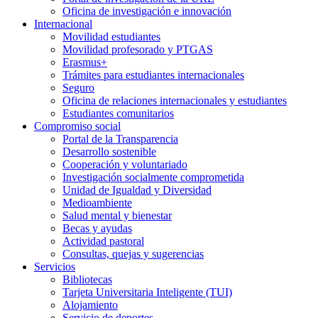
Oficina de investigación e innovación
Internacional
Movilidad estudiantes
Movilidad profesorado y PTGAS
Erasmus+
Trámites para estudiantes internacionales
Seguro
Oficina de relaciones internacionales y estudiantes
Estudiantes comunitarios
Compromiso social
Portal de la Transparencia
Desarrollo sostenible
Cooperación y voluntariado
Investigación socialmente comprometida
Unidad de Igualdad y Diversidad
Medioambiente
Salud mental y bienestar
Becas y ayudas
Actividad pastoral
Consultas, quejas y sugerencias
Servicios
Bibliotecas
Tarjeta Universitaria Inteligente (TUI)
Alojamiento
Servicio de deportes