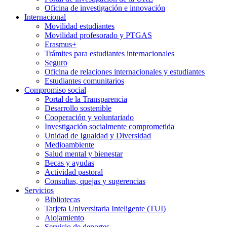
Oficina de investigación e innovación
Internacional
Movilidad estudiantes
Movilidad profesorado y PTGAS
Erasmus+
Trámites para estudiantes internacionales
Seguro
Oficina de relaciones internacionales y estudiantes
Estudiantes comunitarios
Compromiso social
Portal de la Transparencia
Desarrollo sostenible
Cooperación y voluntariado
Investigación socialmente comprometida
Unidad de Igualdad y Diversidad
Medioambiente
Salud mental y bienestar
Becas y ayudas
Actividad pastoral
Consultas, quejas y sugerencias
Servicios
Bibliotecas
Tarjeta Universitaria Inteligente (TUI)
Alojamiento
Servicio de deportes