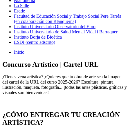
Blanquerna
La Salle
Esade
Facultad de Educación Social y Trabajo Social Pere Tarrés
(en colaboración con Blanquerna)
Instituto Universitario Observatorio del Ebro
Instituto Universitario de Salud Mental Vidal i Barraquer
Instituto Borja de Bioética
ESDI (centro adscrito)
Inicio
Concurso Artístico | Cartel URL
¿Tienes vena artística? ¿Quieres que tu obra de arte sea la imagen
del cartel de la URL del curso 2025-2026? Escultura, pintura,
ilustración, maqueta, fotografía... ¡todas las artes plásticas, gráficas y
visuales son bienvenidas!
¿CÓMO ENTREGAR TU CREACIÓN
ARTÍSTICA?