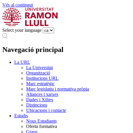
Vés al contingut
Select your language
Navegació principal
La URL
La Universitat
Organització
Institucions URL
Marc estratègic
Marc legislatiu i normativa pròpia
Aliances i xarxes
Dades i Xifres
Distincions
Ubicacions i contacte
Estudis
Nous Estudiants
Oferta formativa
Graus