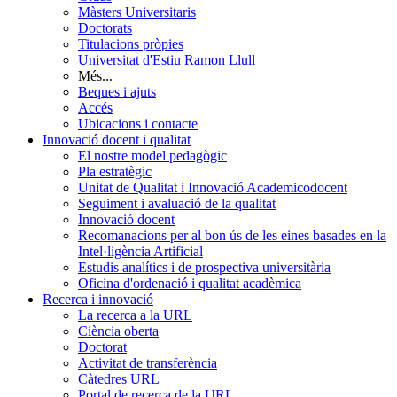
Màsters Universitaris
Doctorats
Titulacions pròpies
Universitat d'Estiu Ramon Llull
Més...
Beques i ajuts
Accés
Ubicacions i contacte
Innovació docent i qualitat
El nostre model pedagògic
Pla estratègic
Unitat de Qualitat i Innovació Academicodocent
Seguiment i avaluació de la qualitat
Innovació docent
Recomanacions per al bon ús de les eines basades en la
Intel·ligència Artificial
Estudis analítics i de prospectiva universitària
Oficina d'ordenació i qualitat acadèmica
Recerca i innovació
La recerca a la URL
Ciència oberta
Doctorat
Activitat de transferència
Càtedres URL
Portal de recerca de la URL