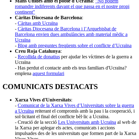
Mans Unides amb el poble d'Ucraïna
:
"No podem
romandre indiferents davant el que passa en el nostre propi
continent"
Càritas Diocesana de Barcelona
:
-
Càritas amb Ucraïna
-
Càritas Diocesana de Barcelona i l’Arquebisbat de
Barcelona envien dues ambulàncies amb material mèdic a
Ucraïna
-
Blog amb preguntes freqüents sobre el conflicte d’Ucraïna
Creu Roja Catalunya
:
-
Recollida de donatius
per ajudar les víctimes de la guerra a
Ucraïna
- Has perdut el contacte amb els teus familiars d'Ucraïna?
emplena
aquest formulari
COMUNICATS DESTACATS
Xarxa Vives d'Universitats
:
-
Comunicat de la Xarxa Vives d’Universitats sobre la guerra
a Ucraïna
reiterant el compromís amb la pau i la cooperació, i
sol·licitant el final del conflicte bèl·lic a Ucraïna.
- Creació de la secció
Les Universitats amb Ucraïna
al web de
la Xarxa per aplegar els actes, comunicats i accions
impulsades des de les universitats que formen part de la Xarxa
Vives Vives
.