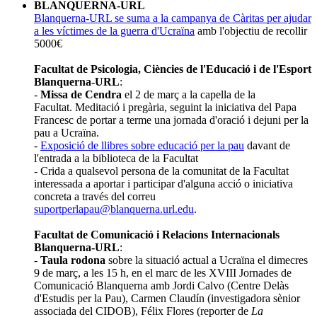
BLANQUERNA-URL
Blanquerna-URL se suma a la campanya de Càritas per ajudar
a les víctimes de la guerra d'Ucraïna
amb l'objectiu de recollir
5000€
Facultat de Psicologia, Ciències de l'Educació i de l'Esport
Blanquerna-URL
:
-
Missa de Cendra
el 2 de març a
la capella de la
Facultat.
Meditació i pregària, seguint la iniciativa del Papa
Francesc de portar a terme una jornada d'oració i dejuni per la
pau a Ucraïna.
-
Exposició de llibres sobre educació per la pau
davant de
l'entrada a la biblioteca de la Facultat
- C
rida a qualsevol persona de la comunitat de la Facultat
interessada a aportar i participar d'alguna acció o iniciativa
concreta a través del correu
suportperlapau@blanquerna.url.edu
.
Facultat de Comunicació i Relacions Internacionals
Blanquerna-URL
:
-
Taula rodona
sobre la situació actual a Ucraïna el dimecres
9 de març, a les 15 h, en el marc de les XVIII Jornades de
Comunicació Blanquerna amb Jordi Calvo (Centre Delàs
d'Estudis per la Pau), Carmen Claudín (investigadora sènior
associada del CIDOB), Félix Flores (reporter de
La