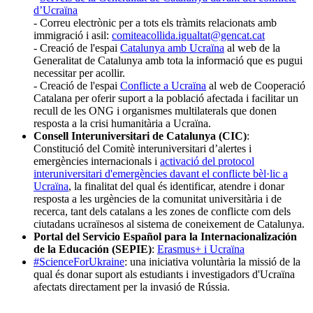
d’Ucraïna
- Correu electrònic per a tots els tràmits relacionats amb
immigració i asil:
comiteacollida.igualtat@gencat.cat
- Creació de l'espai
Catalunya amb Ucraïna
al web de la
Generalitat de Catalunya amb
tota la informació que es pugui
necessitar per acollir.
- Creació de l'espai
Conflicte a Ucraïna
al web de Cooperació
Catalana per oferir suport a la població afectada i facilitar un
recull de les ONG i organismes multilaterals que donen
resposta a la crisi humanitària a Ucraïna.
Consell Interuniversitari de Catalunya (CIC)
:
C
onstitució del Comitè interuniversitari d’alertes i
emergències internacionals i
activació del protocol
interuniversitari d'emergències davant el conflicte bèl·lic a
Ucraïna
, la finalitat del qual és
identificar, atendre i donar
resposta a les urgències de la comunitat universitària i de
recerca, tant dels catalans a les zones de conflicte com dels
ciutadans ucraïnesos al sistema de coneixement de Catalunya.
Portal del
Servicio Español para la Internacionalización
de la Educación (
SEPIE)
:
Erasmus+ i Ucraïna
#ScienceForUkraine
:
una iniciativa voluntària la missió de la
qual és donar suport als estudiants i investigadors d'Ucraïna
afectats directament per la invasió de Rússia.