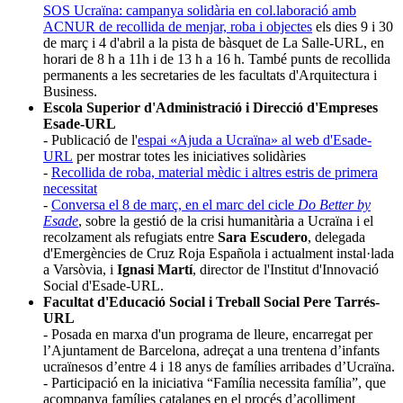
SOS Ucraïna: campanya solidària
en col.laboració amb
ACNUR
de recollida de menjar, roba i objectes
els dies 9 i 30
de març i 4 d'abril a la pista de bàsquet de La Salle-URL, en
horari de 8 h a 11h i de 13 h a 16 h. També punts de recollida
permanents a les secretaries de les facultats d'Arquitectura i
Business.
Escola Superior d'Administració i Direcció d'Empreses
Esade-URL
- Publicació de l'
espai «Ajuda a Ucraïna» al web d'Esade-
URL
per mostrar totes les iniciatives solidàries
-
Recollida de roba, material mèdic i altres estris de primera
necessitat
-
Conversa el 8 de març, en el marc del cicle
Do Better by
Esade
, sobre la gestió de la crisi humanitària a Ucraïna i el
recolzament als refugiats entre
Sara Escudero
, delegada
d'Emergències de Cruz Roja Española i actualment instal·lada
a Varsòvia, i
Ignasi Martí
, director de l'Institut d'Innovació
Social d'Esade-URL.
Facultat d'Educació Social i Treball Social Pere Tarrés-
URL
- Posada en marxa d'un programa de lleure, encarregat per
l’Ajuntament de Barcelona, adreçat a una trentena d’infants
ucraïnesos d’entre 4 i 18 anys de famílies arribades d’Ucraïna.
- Participació en la iniciativa “Família necessita família”, que
acompanya famílies catalanes en el procés d’acolliment