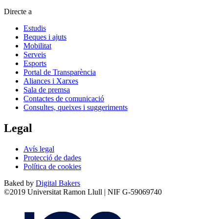
Directe a
Estudis
Beques i ajuts
Mobilitat
Serveis
Esports
Portal de Transparència
Aliances i Xarxes
Sala de premsa
Contactes de comunicació
Consultes, queixes i suggeriments
Legal
Avís legal
Protecció de dades
Política de cookies
Baked by
Digital Bakers
©2019 Universitat Ramon Llull | NIF G-59069740