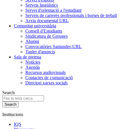
Serveis lingüístics
Servei d'orientació a l'estudiant
Serveis de carreres professionals i borses de treball
Arxiu documental URL
Comunitat universitària
Consell d'Estudiants
Sindicatura de Greuges
Alumni
Convocatòries Santander-URL
Tauler d'anuncis
Sala de premsa
Notícies
Agenda
Recursos audiovisuals
Contactes de comunicació
Directori xarxes socials
Search
Institucions
IQS