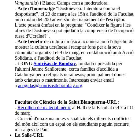
Vanguardia
) i Blanca Camps com a moderadora.
-
Acte d'homenatge
"Dostoievski: Literatura contra el
despotisme", el 23 de març a les 15h a l'auditori de la Facultat,
amb motiu del 200 aniversari del naixement de l'escriptor.
L'acte posarà èmfasi en la pregunta: "Conèixer la figura i les
obres de Dostoievski pot ajudar a la comprensió de l'ocupació
russa d'Ucraïna?".
-
Acte benèfic
de cultura i música ucraïnesa amb l'objectiu de
mostrar la cultura ucraïnesa i recaptar fons per a la seva
comunitat organitzat el 9 de maig,
en col.laboració amb Acció
Solidària,
a l'auditori de la Facultat
.
- L'
ONG
Sonrisas de Bombay
, fundada i presidida per
l'alumni Jaume Sanllorente, cerca famílies d'acollida a
Catalunya per a refugiats ucraïnesos, principalment dones
amb criatures o matrimonis. Interessats enviar email
a
acogidas@sonrisasdebombay.org
.
Facultat de Ciències de la Salut Blanquerna-URL:
-
Recollida de material mèdic
al Hall de la Facultat del 7 a l'11
de març
- Cr
eació d'una zona on es visualitzin els diferents conflictes
del món així com un espai on els estudiants puguin escriure
missatges de Pau.
La Salle-URL