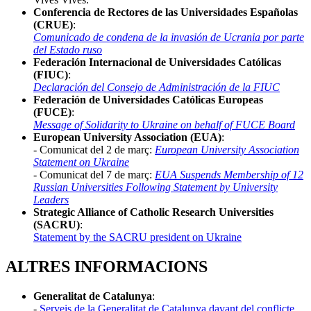
Conferencia de Rectores de las Universidades Españolas
(CRUE)
:
Comunicado de condena de la invasión de Ucrania por parte
del Estado ruso
Federación Internacional de Universidades Católicas
(FIUC)
:
Declaración del Consejo de Administración de la FIUC
Federación de Universidades Católicas Europeas
(FUCE)
:
Message of Solidarity to Ukraine on behalf of FUCE Board
European University Association (EUA)
:
- Comunicat del 2 de març:
European University Association
Statement on Ukraine
- Comunicat del 7 de març:
EUA Suspends Membership of 12
Russian Universities Following Statement by University
Leaders
Strategic Alliance of Catholic Research Universities
(SACRU)
:
Statement by the SACRU president on Ukraine
ALTRES INFORMACIONS
Generalitat de Catalunya
:
-
Serveis de la Generalitat de Catalunya davant del conflicte