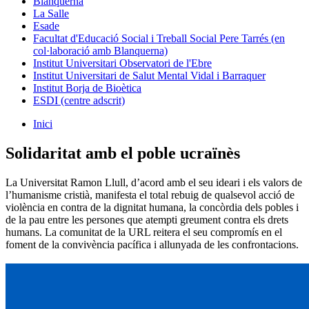
Blanquerna
La Salle
Esade
Facultat d'Educació Social i Treball Social Pere Tarrés (en
col·laboració amb Blanquerna)
Institut Universitari Observatori de l'Ebre
Institut Universitari de Salut Mental Vidal i Barraquer
Institut Borja de Bioètica
ESDI (centre adscrit)
Inici
Solidaritat amb el poble ucraïnès
La Universitat Ramon Llull, d’acord amb el seu ideari i els valors de
l’humanisme cristià, manifesta el total rebuig de qualsevol acció de
violència en contra de la dignitat humana, la concòrdia dels pobles i
de la pau entre les persones que atempti greument contra els drets
humans. La comunitat de la URL reitera el seu compromís en el
foment de la convivència pacífica i allunyada de les confrontacions.