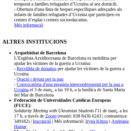
temporal a famílies refugiades d’Ucraïna al seu domicili.
- Obertura d'una línia de beques específiques adreçades als
infants de famílies refugiades d’Ucraïna que participen en
centres d’esplai i centres socioeducatius.
Més informació
ALTRES INSTITUCIONS
Arquebisbat de Barcelona
L’Església Arxidiocesana de Barcelona es mobilitza per
ajudar les víctimes de la guerra a Ucraïna:
-
Recollida de donatius
per ajudar les víctimes de la guerra a
Ucraïna
-
Oració i dejuni per la pau
-
Convocatòria d'una pregària interconfessional per la pau a
Ucraïna
el 3 de març, a las 19 h, a la basílica de Santa Maria
del Mar de Barcelona
Federación de Universidades Católicas Europeas
(FUCE)
:
Solidarity Meeting with Ukrainian Students
l'11 de març, a les
17 h, a través de
Zoom
(reunió:
838 8436 6243 | contrasenya:
349182) |
Inscripció
| Més informació:
Iryna Kitura
i
Andriana
Hamar