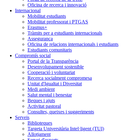
Oficina de recerca i innovació
Internacional
Mobilitat estudiants
Mobilitat professorat i PTGAS
Erasmus+
Tràmits per a estudiants internacionals
Assegurança
Oficina de relacions internacionals i estudiants
Estudiants comunitaris
Compromís social
Portal de la Transparència
Desenvolupament sostenible
Cooperació i voluntariat
Recerca socialment compromesa
Unitat d'Igualtat i Diversitat
Medi ambient
Salut mental i benestar
Beques i ajuts
Activitat pastoral
Consultes, queixes i suggeriments
Serveis
Biblioteques
Targeta Universitària Intel·ligent (TUI)
Allotjament
Servei d'esports