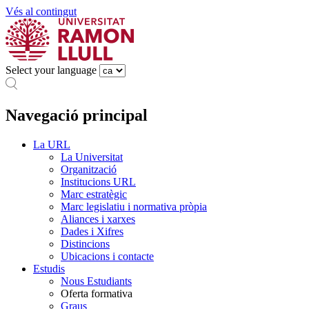
Vés al contingut
Select your language
Navegació principal
La URL
La Universitat
Organització
Institucions URL
Marc estratègic
Marc legislatiu i normativa pròpia
Aliances i xarxes
Dades i Xifres
Distincions
Ubicacions i contacte
Estudis
Nous Estudiants
Oferta formativa
Graus