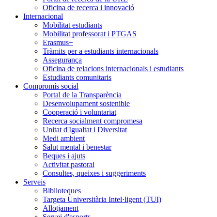
Oficina de recerca i innovació
Internacional
Mobilitat estudiants
Mobilitat professorat i PTGAS
Erasmus+
Tràmits per a estudiants internacionals
Assegurança
Oficina de relacions internacionals i estudiants
Estudiants comunitaris
Compromís social
Portal de la Transparència
Desenvolupament sostenible
Cooperació i voluntariat
Recerca socialment compromesa
Unitat d'Igualtat i Diversitat
Medi ambient
Salut mental i benestar
Beques i ajuts
Activitat pastoral
Consultes, queixes i suggeriments
Serveis
Biblioteques
Targeta Universitària Intel·ligent (TUI)
Allotjament
Servei d'esports