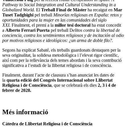
Pathway to Social Integration and Cultural Understanding in a
Globalized World.
El
Treball Final de Màster
ha recaigut en
Mar
Tuset Tadghighi
pel treball
Minorías religiosas en España: retos y
oportunidades para la mujer en las comunidades del siglo
XXI.
Finalment, el premi a la
millor tesi doctoral
ha estat concedit
a
Alberto Ferrari Puerta
pel treball D
elitos contra la libertad de
conciencia, contra los sentimientos religiosos y de incitación al odio
por motivos religiosos e ideológicos: ¿un arma de doble filo?.
Segons ha explicat Sabaté, els treballs guardonats destaquen per la
seva originalitat, la solidesa metodològica i l’elevat rigor científic,
així com per la rellevància dels temes abordats i la seva contribució
significativa a l’estudi de la llibertat religiosa i de consciència.
Finalment, durant l’acte de clausura s’han anunciat les dates de
la
quarta edició del Congrés Internacional sobre Llibertat
Religiosa i de Consciència
, que se celebrarà els dies
2, 3 i 4 de
febrer de 2028.
Més informació
Càtedra de Llibertat Religiosa i de Consciència