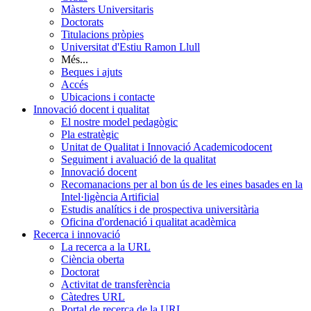
Màsters Universitaris
Doctorats
Titulacions pròpies
Universitat d'Estiu Ramon Llull
Més...
Beques i ajuts
Accés
Ubicacions i contacte
Innovació docent i qualitat
El nostre model pedagògic
Pla estratègic
Unitat de Qualitat i Innovació Academicodocent
Seguiment i avaluació de la qualitat
Innovació docent
Recomanacions per al bon ús de les eines basades en la
Intel·ligència Artificial
Estudis analítics i de prospectiva universitària
Oficina d'ordenació i qualitat acadèmica
Recerca i innovació
La recerca a la URL
Ciència oberta
Doctorat
Activitat de transferència
Càtedres URL
Portal de recerca de la URL