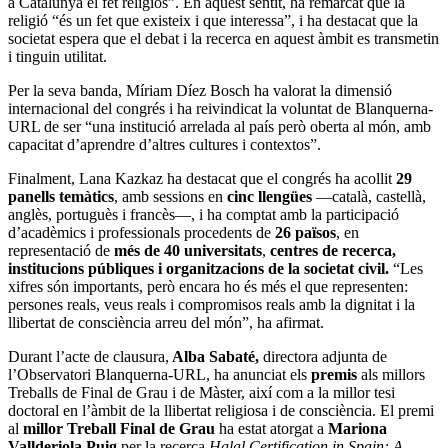
a Catalunya el fet religiós”. En aquest sentit, ha remarcat que la
religió “és un fet que existeix i que interessa”, i ha destacat que la
societat espera que el debat i la recerca en aquest àmbit es transmetin
i tinguin utilitat.
Per la seva banda, Míriam Díez Bosch ha valorat la dimensió
internacional del congrés i ha reivindicat la voluntat de Blanquerna-
URL de ser “una institució arrelada al país però oberta al món, amb
capacitat d’aprendre d’altres cultures i contextos”.
Finalment, Lana Kazkaz ha destacat que el congrés ha acollit
29
panells temàtics
, amb sessions en
cinc llengües
—català, castellà,
anglès, portuguès i francès—, i ha comptat amb la participació
d’acadèmics i professionals procedents de
26 països
, en
representació de
més de 40 universitats
,
centres de recerca,
institucions públiques i organitzacions de la societat civil.
“Les
xifres són importants, però encara ho és més el que representen:
persones reals, veus reals i compromisos reals amb la dignitat i la
llibertat de consciència arreu del món”, ha afirmat.
Durant l’acte de clausura,
Alba Sabaté,
directora adjunta de
l’Observatori Blanquerna-URL, ha anunciat els
premis
als millors
Treballs de Final de Grau i de Màster, així com a la millor tesi
doctoral en l’àmbit de la llibertat religiosa i de consciència. El premi
al
millor Treball Final de Grau
ha estat atorgat a
Mariona
Vallderiola Puig
per la recerca
Halal Certification in Spain: A