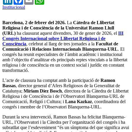
Institucional
Barcelona, 2 de febrer del 2026.
La
Càtedra de Llibertat
Religiosa i de Consciència de la Universitat Ramon Llull
(URL)
ha clausurat aquest divendres, 30 de gener de 2026, el
III
Congrés Internacional sobre Llibertat Religiosa i de
Consciència
, celebrat al llarg de tres jornades a la
Facultat de
Comunicació i Relacions Internacionals Blanquerna-URL
. El
congrés ha reunit especialistes de l’àmbit acadèmic i institucional
amb l’objectiu d’analitzar els principals reptes vinculats a la llibertat
religiosa i de consciència en un context social i jurídic en constant
transformació.
L’acte de clausura ha comptat amb la participació de
Ramon
Bassas
, director general d’Afers Religiosos de la Generalitat de
Catalunya;
Míriam Díez Bosch
, directora de la Càtedra de Llibertat
Religiosa i de Consciència i de l’Observatori Blanquerna-URL de
Comunicació, Religió i Cultura; i
Lana Kazkaz
, coordinadora del
congrés i membre de l’Observatori Blanquerna-URL.
Durant la seva intervenció, Ramon Bassas ha felicitat Blanquerna-
URL, l’Observatori i la Càtedra per l’organització del congrés i ha
subratllat que l’esdeveniment “és un símptoma del que significa avui