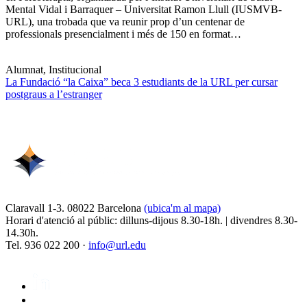
Mental Vidal i Barraquer – Universitat Ramon Llull (IUSMVB-
URL), una trobada que va reunir prop d’un centenar de
professionals presencialment i més de 150 en format…
Alumnat, Institucional
La Fundació “la Caixa” beca 3 estudiants de la URL per cursar
postgraus a l’estranger
Claravall 1-3. 08022 Barcelona
(ubica'm al mapa)
Horari d'atenció al públic: dilluns-dijous 8.30-18h. | divendres 8.30-
14.30h.
Tel. 936 022 200 ·
info@url.edu