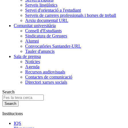
Serveis lingüístics
Servei d'orientació a l'estudiant
Serveis de carreres professionals i borses de treball
Arxiu documental URL
Comunitat universitària
Consell d'Estudiants
Sindicatura de Greuges
Alumni
Convocatòries Santander-URL
Tauler d'anuncis
Sala de premsa
Notícies
Agenda
Recursos audiovisuals
Contactes de comunicació
Directori xarxes socials
Search
Institucions
IQS