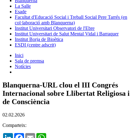
Blanquerna
La Salle
Esade
Facultat d'Educació Social i Treball Social Pere Tarrés (en
col·laboració amb Blanquerna)
Institut Universitari Observatori de l'Ebre
Institut Universitari de Salut Mental Vidal i Barraquer
Institut Borja de Bioètica
ESDI (centre adscrit)
Inici
Sala de premsa
Notícies
Blanquerna-URL clou el III Congrés
Internacional sobre Llibertat Religiosa i
de Consciència
02.02.2026
Comparteix:
LinkedIn
Facebook
Email
WhatsApp