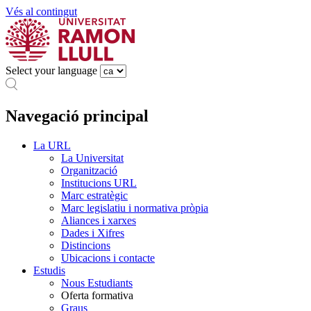
Vés al contingut
Select your language
Navegació principal
La URL
La Universitat
Organització
Institucions URL
Marc estratègic
Marc legislatiu i normativa pròpia
Aliances i xarxes
Dades i Xifres
Distincions
Ubicacions i contacte
Estudis
Nous Estudiants
Oferta formativa
Graus