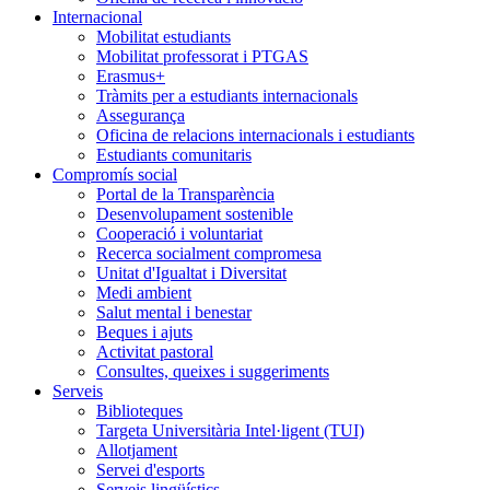
Internacional
Mobilitat estudiants
Mobilitat professorat i PTGAS
Erasmus+
Tràmits per a estudiants internacionals
Assegurança
Oficina de relacions internacionals i estudiants
Estudiants comunitaris
Compromís social
Portal de la Transparència
Desenvolupament sostenible
Cooperació i voluntariat
Recerca socialment compromesa
Unitat d'Igualtat i Diversitat
Medi ambient
Salut mental i benestar
Beques i ajuts
Activitat pastoral
Consultes, queixes i suggeriments
Serveis
Biblioteques
Targeta Universitària Intel·ligent (TUI)
Allotjament
Servei d'esports
Serveis lingüístics