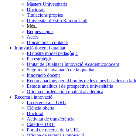
Màsters Universitaris
Doctorats
Titulacions pròpies
Universitat d'Estiu Ramon Llull
Més...
Beques i ajuts
Accés
Ubicacions i contacte
Innovació docent i qualitat
El nostre model pedagògic
Pla estratègic
Unitat de Qualitat i Innovació Academicodocent
Seguiment i avaluació de la qualitat
Innovació docent
Recomanacions per al bon ús de les eines basades en la Int
Estudis analítics i de prospectiva universitària
Oficina d'ordenació i qualitat acadèmica
Recerca i innovació
La recerca a la URL
Ciència oberta
Doctorat
Activitat de transferència
Càtedres URL
Portal de recerca de la URL
Oficina de recerca i innovació