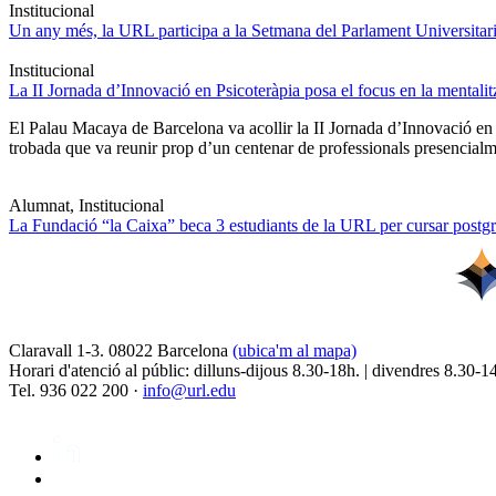
Institucional
Un any més, la URL participa a la Setmana del Parlament Universitari 
Institucional
La II Jornada d’Innovació en Psicoteràpia posa el focus en la mentali
El Palau Macaya de Barcelona va acollir la II Jornada d’Innovació en
trobada que va reunir prop d’un centenar de professionals presencia
Alumnat, Institucional
La Fundació “la Caixa” beca 3 estudiants de la URL per cursar postgra
Claravall 1-3. 08022 Barcelona
(ubica'm al mapa)
Horari d'atenció al públic: dilluns-dijous 8.30-18h. | divendres 8.30-1
Tel. 936 022 200 ·
info@url.edu