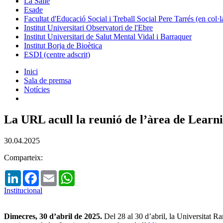
La Salle
Esade
Facultat d'Educació Social i Treball Social Pere Tarrés (en col
Institut Universitari Observatori de l'Ebre
Institut Universitari de Salut Mental Vidal i Barraquer
Institut Borja de Bioètica
ESDI (centre adscrit)
Inici
Sala de premsa
Notícies
La URL acull la reunió de l’àrea de Le
30.04.2025
Comparteix:
LinkedIn
Facebook
Email
WhatsApp
Institucional
Dimecres, 30 d’abril de 2025.
Del 28 al 30 d’abril, la Universitat Ra