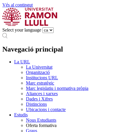
Vés al contingut
Select your language
Navegació principal
La URL
La Universitat
Organització
Institucions URL
Marc estratègic
Marc legislatiu i normativa pròpia
Aliances i xarxes
Dades i Xifres
Distincions
Ubicacions i contacte
Estudis
Nous Estudiants
Oferta formativa
Graus