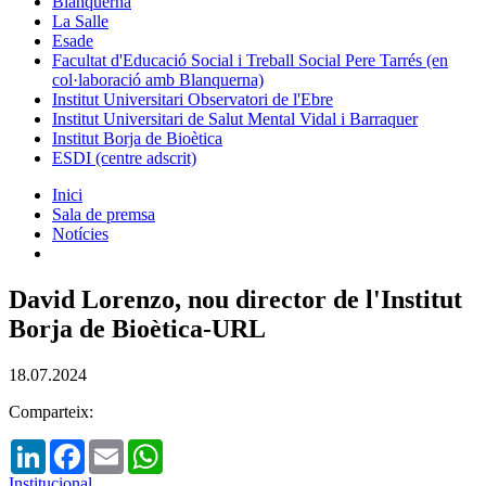
Blanquerna
La Salle
Esade
Facultat d'Educació Social i Treball Social Pere Tarrés (en
col·laboració amb Blanquerna)
Institut Universitari Observatori de l'Ebre
Institut Universitari de Salut Mental Vidal i Barraquer
Institut Borja de Bioètica
ESDI (centre adscrit)
Inici
Sala de premsa
Notícies
David Lorenzo, nou director de l'Institut
Borja de Bioètica-URL
18.07.2024
Comparteix:
LinkedIn
Facebook
Email
WhatsApp
Institucional