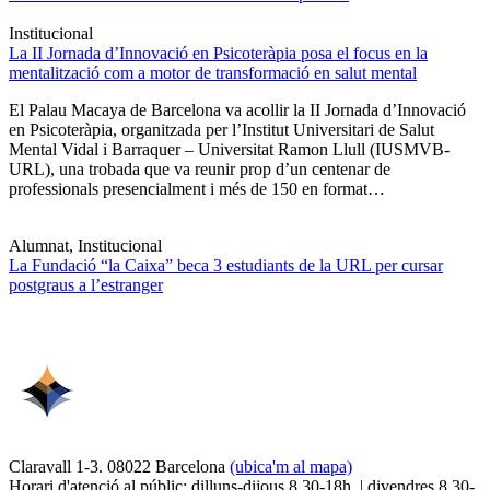
Institucional
La II Jornada d’Innovació en Psicoteràpia posa el focus en la
mentalització com a motor de transformació en salut mental
El Palau Macaya de Barcelona va acollir la II Jornada d’Innovació
en Psicoteràpia, organitzada per l’Institut Universitari de Salut
Mental Vidal i Barraquer – Universitat Ramon Llull (IUSMVB-
URL), una trobada que va reunir prop d’un centenar de
professionals presencialment i més de 150 en format…
Alumnat, Institucional
La Fundació “la Caixa” beca 3 estudiants de la URL per cursar
postgraus a l’estranger
Claravall 1-3. 08022 Barcelona
(ubica'm al mapa)
Horari d'atenció al públic: dilluns-dijous 8.30-18h. | divendres 8.30-