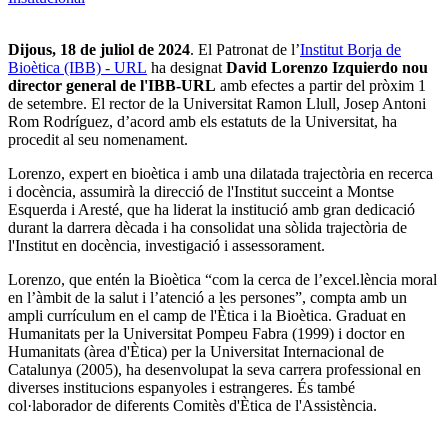
Dijous, 18 de juliol de 2024
. El Patronat de l’
Institut Borja de
Bioètica (IBB) - URL
ha designat
David Lorenzo Izquierdo nou
director general de l'IBB-URL
amb efectes a partir del pròxim 1
de setembre. El rector de la Universitat Ramon Llull, Josep Antoni
Rom Rodríguez, d’acord amb els estatuts de la Universitat, ha
procedit al seu nomenament.
Lorenzo, expert en bioètica i amb una dilatada trajectòria en recerca
i docència, assumirà la direcció de l'Institut succeint a Montse
Esquerda i Aresté, que ha liderat la institució amb gran dedicació
durant la darrera dècada i ha consolidat una sòlida trajectòria de
l'Institut en docència, investigació i assessorament.
Lorenzo, que entén la Bioètica “com la cerca de l’excel.lència moral
en l’àmbit de la salut i l’atenció a les persones”, c
ompta amb un
ampli currículum en el camp de l'Ètica i la Bioètica. Graduat en
Humanitats per la Universitat Pompeu Fabra (1999) i doctor en
Humanitats (àrea d'Ètica) per la Universitat Internacional de
Catalunya (2005), ha desenvolupat la seva carrera professional en
diverses institucions espanyoles i estrangeres. És també
col·laborador de diferents Comitès d'Ètica de l'Assistència.