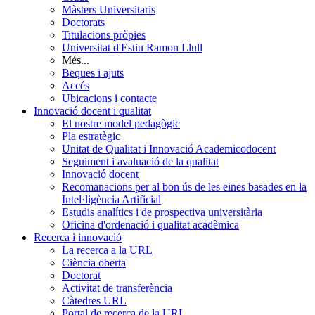
Màsters Universitaris
Doctorats
Titulacions pròpies
Universitat d'Estiu Ramon Llull
Més...
Beques i ajuts
Accés
Ubicacions i contacte
Innovació docent i qualitat
El nostre model pedagògic
Pla estratègic
Unitat de Qualitat i Innovació Academicodocent
Seguiment i avaluació de la qualitat
Innovació docent
Recomanacions per al bon ús de les eines basades en la
Intel·ligència Artificial
Estudis analítics i de prospectiva universitària
Oficina d'ordenació i qualitat acadèmica
Recerca i innovació
La recerca a la URL
Ciència oberta
Doctorat
Activitat de transferència
Càtedres URL
Portal de recerca de la URL