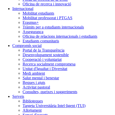
Oficina de recerca i innovació
Internacional
Mobilitat estudiants
Mobilitat professorat i PTGAS
Erasmus+
Tràmits per a estudiants internacionals
Assegurança
Oficina de relacions internacionals i estudiants
Estudiants comunitaris
Compromís social
Portal de la Transparència
Desenvolupament sostenible
Cooperació i voluntariat
Recerca socialment compromesa
Unitat d'Igualtat i Diversitat
Medi ambient
Salut mental i benestar
Beques i ajuts
Activitat pastoral
Consultes, queixes i suggeriments
Serveis
Biblioteques
Targeta Universitària Intel·ligent (TUI)
Allotjament
Servei d'esports