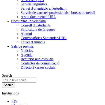
Serveis lingüístics
Servei d'orientació a l'estudiant
Serveis de carreres professionals i borses de treball
Arxiu documental URL
Comunitat universitària
Consell d'Estudiants
Sindicatura de Greuges
Alumni
Convocatòries Santander-URL
Tauler d'anuncis
Sala de premsa
Notícies
Agenda
Recursos audiovisuals
Contactes de comunicació
Directori xarxes socials
Search
Institucions
IQS