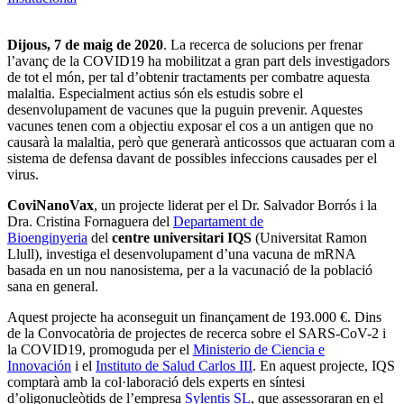
Dijous, 7 de maig de 2020
. La recerca de solucions per frenar
l’avanç de la COVID19 ha mobilitzat a gran part dels investigadors
de tot el món, per tal d’obtenir tractaments per combatre aquesta
malaltia. Especialment actius són els estudis sobre el
desenvolupament de vacunes que la puguin prevenir. Aquestes
vacunes tenen com a objectiu exposar el cos a un antigen que no
causarà la malaltia, però que generarà anticossos que actuaran com a
sistema de defensa davant de possibles infeccions causades per el
virus.
CoviNanoVax
, un projecte liderat per el Dr. Salvador Borrós i la
Dra. Cristina Fornaguera del
Departament de
Bioenginyeria
del
centre universitari IQS
(Universitat Ramon
Llull), investiga el desenvolupament d’una vacuna de mRNA
basada en un nou nanosistema, per a la vacunació de la població
sana en general.
Aquest projecte ha aconseguit un finançament de 193.000 €. Dins
de la Convocatòria de projectes de recerca sobre el SARS-CoV-2 i
la COVID19, promoguda per el
Ministerio de Ciencia e
Innovación
i el
Instituto de Salud Carlos III
. En aquest projecte, IQS
comptarà amb la col·laboració dels experts en síntesi
d’oligonucleòtids de l’empresa
Sylentis SL
, que assessoraran en el