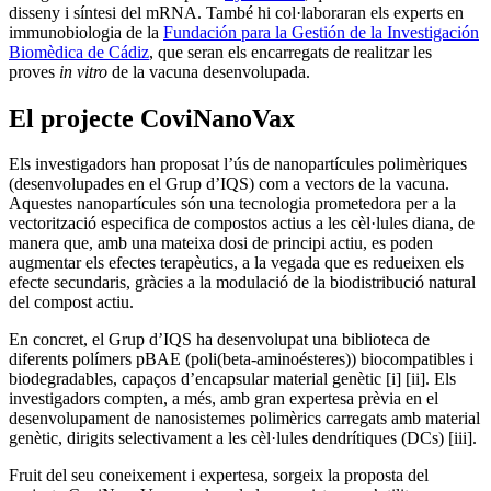
disseny i síntesi del mRNA. També hi col·laboraran els experts en
immunobiologia de la
Fundación para la Gestión de la Investigación
Biomèdica de Cádiz
, que seran els encarregats de realitzar les
proves
in vitro
de la vacuna desenvolupada.
El projecte CoviNanoVax
Els investigadors han proposat l’ús de nanopartícules polimèriques
(desenvolupades en el Grup d’IQS) com a vectors de la vacuna.
Aquestes nanopartícules són una tecnologia prometedora per a la
vectorització especifica de compostos actius a les cèl·lules diana, de
manera que, amb una mateixa dosi de principi actiu, es poden
augmentar els efectes terapèutics, a la vegada que es redueixen els
efecte secundaris, gràcies a la modulació de la biodistribució natural
del compost actiu.
En concret, el Grup d’IQS ha desenvolupat una biblioteca de
diferents polímers pBAE (poli(beta-aminoésteres)) biocompatibles i
biodegradables, capaços d’encapsular material genètic [i] [ii]. Els
investigadors compten, a més, amb gran expertesa prèvia en el
desenvolupament de nanosistemes polimèrics carregats amb material
genètic, dirigits selectivament a les cèl·lules dendrítiques (DCs) [iii].
Fruit del seu coneixement i expertesa, sorgeix la proposta del