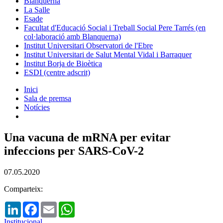
Blanquerna
La Salle
Esade
Facultat d'Educació Social i Treball Social Pere Tarrés (en
col·laboració amb Blanquerna)
Institut Universitari Observatori de l'Ebre
Institut Universitari de Salut Mental Vidal i Barraquer
Institut Borja de Bioètica
ESDI (centre adscrit)
Inici
Sala de premsa
Notícies
Una vacuna de mRNA per evitar
infeccions per SARS-CoV-2
07.05.2020
Comparteix:
LinkedIn
Facebook
Email
WhatsApp
Institucional