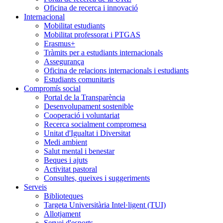
Oficina de recerca i innovació
Internacional
Mobilitat estudiants
Mobilitat professorat i PTGAS
Erasmus+
Tràmits per a estudiants internacionals
Assegurança
Oficina de relacions internacionals i estudiants
Estudiants comunitaris
Compromís social
Portal de la Transparència
Desenvolupament sostenible
Cooperació i voluntariat
Recerca socialment compromesa
Unitat d'Igualtat i Diversitat
Medi ambient
Salut mental i benestar
Beques i ajuts
Activitat pastoral
Consultes, queixes i suggeriments
Serveis
Biblioteques
Targeta Universitària Intel·ligent (TUI)
Allotjament
Servei d'esports