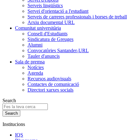
Serveis lingüístics
Servei d'orientació a l'estudiant
Serveis de carreres professionals i borses de treball
Arxiu documental URL
Comunitat universitària
Consell d'Estudiants
Sindicatura de Greuges
Alumni
Convocatòries Santander-URL
Tauler d'anuncis
Sala de premsa
Notícies
Agenda
Recursos audiovisuals
Contactes de comunicació
Directori xarxes socials
Search
Institucions
IQS