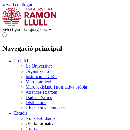
Vés al contingut
Select your language
Navegació principal
La URL
La Universitat
Organització
Institucions URL
Marc estratègic
Marc legislatiu i normativa pròpia
Aliances i xarxes
Dades i Xifres
Distincions
Ubicacions i contacte
Estudis
Nous Estudiants
Oferta formativa
Graus