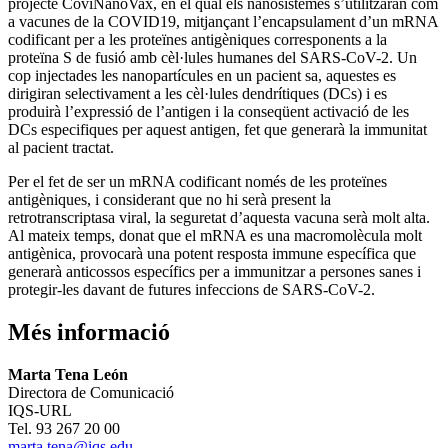
projecte CoviNanoVax, en el qual els nanosistemes s’utilitzaran com
a vacunes de la COVID19, mitjançant l’encapsulament d’un mRNA
codificant per a les proteïnes antigèniques corresponents a la
proteïna S de fusió amb cèl·lules humanes del SARS-CoV-2. Un
cop injectades les nanopartícules en un pacient sa, aquestes es
dirigiran selectivament a les cèl·lules dendrítiques (DCs) i es
produirà l’expressió de l’antigen i la conseqüent activació de les
DCs especifiques per aquest antigen, fet que generarà la immunitat
al pacient tractat.
Per el fet de ser un mRNA codificant només de les proteïnes
antigèniques, i considerant que no hi serà present la
retrotranscriptasa viral, la seguretat d’aquesta vacuna serà molt alta.
Al mateix temps, donat que el mRNA es una macromolècula molt
antigènica, provocarà una potent resposta immune específica que
generarà anticossos específics per a immunitzar a persones sanes i
protegir-les davant de futures infeccions de SARS-CoV-2.
Més informació
Marta Tena León
Directora de Comunicació
IQS-URL
Tel. 93 267 20 00
marta.tena@iqs.edu