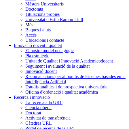
Màsters Universitaris
Doctorats
Titulacions pròpies
Universitat d'Estiu Ramon Llull
Més...
Beques i ajuts
Accés
Ubicacions i contacte
Innovació docent i qualitat
El nostre model pedagògic
Pla estratègic
Unitat de Qualitat i Innovació Academicodocent
Seguiment i avaluació de la qualitat
Innovació docent
Recomanacions per al bon ús de les eines basades en la
Intel·ligència Artificial
Estudis analítics i de prospectiva universitària
Oficina d'ordenació i qualitat acadèmica
Recerca i innovació
La recerca a la URL
Ciència oberta
Doctorat
Activitat de transferència
Càtedres URL
Portal de recerca de la URL