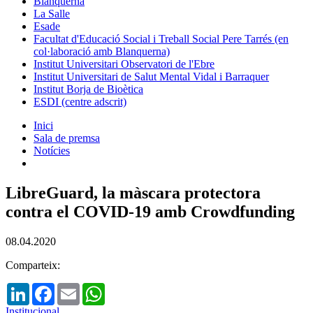
Blanquerna
La Salle
Esade
Facultat d'Educació Social i Treball Social Pere Tarrés (en
col·laboració amb Blanquerna)
Institut Universitari Observatori de l'Ebre
Institut Universitari de Salut Mental Vidal i Barraquer
Institut Borja de Bioètica
ESDI (centre adscrit)
Inici
Sala de premsa
Notícies
LibreGuard, la màscara protectora
contra el COVID-19 amb Crowdfunding
08.04.2020
Comparteix:
LinkedIn
Facebook
Email
WhatsApp
Institucional