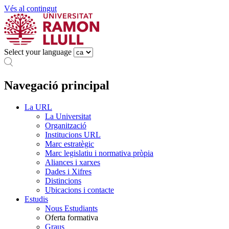
Vés al contingut
Select your language
Navegació principal
La URL
La Universitat
Organització
Institucions URL
Marc estratègic
Marc legislatiu i normativa pròpia
Aliances i xarxes
Dades i Xifres
Distincions
Ubicacions i contacte
Estudis
Nous Estudiants
Oferta formativa
Graus