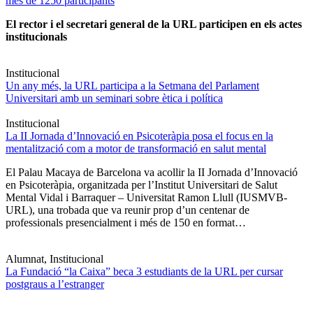
més de 1250 participants
El rector i el secretari general de la URL participen en els actes
institucionals
Institucional
Un any més, la URL participa a la Setmana del Parlament
Universitari amb un seminari sobre ètica i política
Institucional
La II Jornada d’Innovació en Psicoteràpia posa el focus en la
mentalització com a motor de transformació en salut mental
El Palau Macaya de Barcelona va acollir la II Jornada d’Innovació
en Psicoteràpia, organitzada per l’Institut Universitari de Salut
Mental Vidal i Barraquer – Universitat Ramon Llull (IUSMVB-
URL), una trobada que va reunir prop d’un centenar de
professionals presencialment i més de 150 en format…
Alumnat, Institucional
La Fundació “la Caixa” beca 3 estudiants de la URL per cursar
postgraus a l’estranger