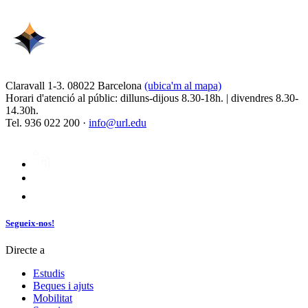
Claravall 1-3. 08022 Barcelona
(ubica'm al mapa)
Horari d'atenció al públic: dilluns-dijous 8.30-18h. | divendres 8.30-
14.30h.
Tel. 936 022 200 ·
info@url.edu
Segueix-nos!
Directe a
Estudis
Beques i ajuts
Mobilitat