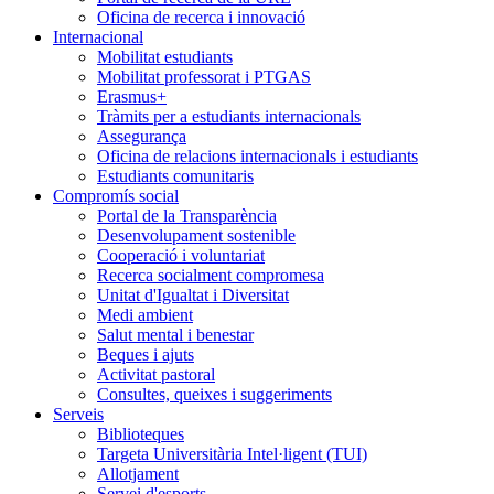
Oficina de recerca i innovació
Internacional
Mobilitat estudiants
Mobilitat professorat i PTGAS
Erasmus+
Tràmits per a estudiants internacionals
Assegurança
Oficina de relacions internacionals i estudiants
Estudiants comunitaris
Compromís social
Portal de la Transparència
Desenvolupament sostenible
Cooperació i voluntariat
Recerca socialment compromesa
Unitat d'Igualtat i Diversitat
Medi ambient
Salut mental i benestar
Beques i ajuts
Activitat pastoral
Consultes, queixes i suggeriments
Serveis
Biblioteques
Targeta Universitària Intel·ligent (TUI)
Allotjament
Servei d'esports