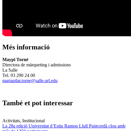
Més informació
Maypi Torné
Directora de màrqueting i admissions
La Salle
Tel. 93 290 24 00
mariapilar.torne@salle.url.edu
També et pot interessar
Activitats, Institucional
La 28a edició Universitat d’Estiu Ramon Llull Puigcerdà clou amb