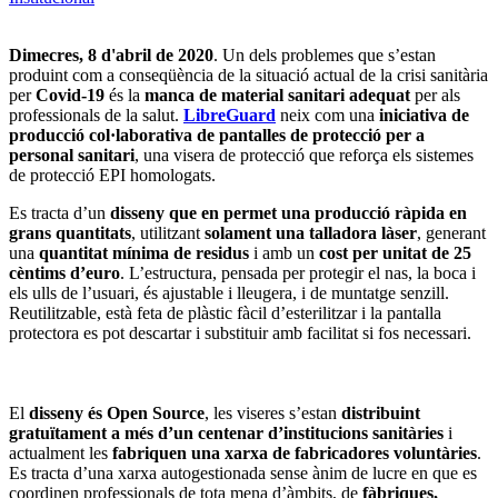
Dimecres, 8 d'abril de 2020
. Un dels problemes que s’estan
produint com a conseqüència de la situació actual de la crisi sanitària
per
Covid-19
és la
manca de material sanitari adequat
per als
professionals de la salut.
LibreGuard
neix com una
iniciativa de
producció col·laborativa de pantalles de protecció per a
personal sanitari
, una visera de protecció que reforça els sistemes
de protecció EPI homologats.
Es tracta d’un
disseny que en permet una producció ràpida en
grans quantitats
, utilitzant
solament una talladora làser
, generant
una
quantitat mínima de residus
i amb un
cost per unitat de 25
cèntims d’euro
. L’estructura, pensada per protegir el nas, la boca i
els ulls de l’usuari, és ajustable i lleugera, i de muntatge senzill.
Reutilitzable, està feta de plàstic fàcil d’esterilitzar i la pantalla
protectora es pot descartar i substituir amb facilitat si fos necessari.
El
disseny és Open Source
, les viseres s’estan
distribuint
gratuïtament a més d’un centenar d’institucions sanitàries
i
actualment les
fabriquen una xarxa de fabricadores voluntàries
.
Es tracta d’una xarxa autogestionada sense ànim de lucre en que es
coordinen professionals de tota mena d’àmbits, de
fàbriques,