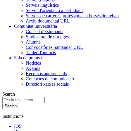
Serveis lingüístics
Servei d'orientació a l'estudiant
Serveis de carreres professionals i borses de treball
Arxiu documental URL
Comunitat universitària
Consell d'Estudiants
Sindicatura de Greuges
Alumni
Convocatòries Santander-URL
Tauler d'anuncis
Sala de premsa
Notícies
Agenda
Recursos audiovisuals
Contactes de comunicació
Directori xarxes socials
Search
Institucions
IQS