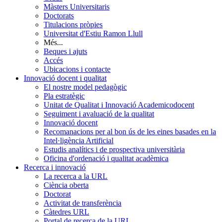
Màsters Universitaris
Doctorats
Titulacions pròpies
Universitat d'Estiu Ramon Llull
Més...
Beques i ajuts
Accés
Ubicacions i contacte
Innovació docent i qualitat
El nostre model pedagògic
Pla estratègic
Unitat de Qualitat i Innovació Academicodocent
Seguiment i avaluació de la qualitat
Innovació docent
Recomanacions per al bon ús de les eines basades en la
Intel·ligència Artificial
Estudis analítics i de prospectiva universitària
Oficina d'ordenació i qualitat acadèmica
Recerca i innovació
La recerca a la URL
Ciència oberta
Doctorat
Activitat de transferència
Càtedres URL
Portal de recerca de la URL