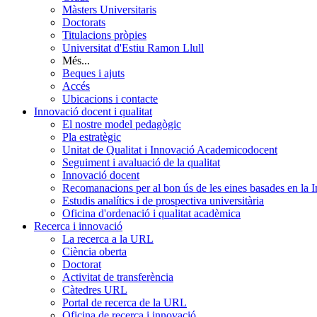
Màsters Universitaris
Doctorats
Titulacions pròpies
Universitat d'Estiu Ramon Llull
Més...
Beques i ajuts
Accés
Ubicacions i contacte
Innovació docent i qualitat
El nostre model pedagògic
Pla estratègic
Unitat de Qualitat i Innovació Academicodocent
Seguiment i avaluació de la qualitat
Innovació docent
Recomanacions per al bon ús de les eines basades en la Int
Estudis analítics i de prospectiva universitària
Oficina d'ordenació i qualitat acadèmica
Recerca i innovació
La recerca a la URL
Ciència oberta
Doctorat
Activitat de transferència
Càtedres URL
Portal de recerca de la URL
Oficina de recerca i innovació