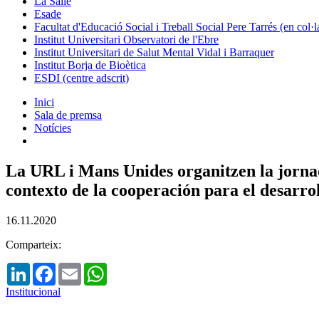
La Salle
Esade
Facultat d'Educació Social i Treball Social Pere Tarrés (en col
Institut Universitari Observatori de l'Ebre
Institut Universitari de Salut Mental Vidal i Barraquer
Institut Borja de Bioètica
ESDI (centre adscrit)
Inici
Sala de premsa
Notícies
La URL i Mans Unides organitzen la jornad
contexto de la cooperación para el desarro
16.11.2020
Comparteix:
LinkedIn
Facebook
Email
WhatsApp
Institucional