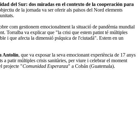
dad del Sur: dos miradas en el contexto de la cooperación para
jectiu de la jornada va ser oferir als països del Nord elements
unitats.
 sobre com gestionem emocionalment la situació de pandèmia mundial
. Torralba va explicar que "la crisi que estem patint té múltiples
able i que afecta la dimensió psíquica de l'ciutadà". Estem en un
a Antolín
, que va exposar la seva emocionant experiència de 17 anys
a patir múltiples crisis sanitàries, per viure i celebrar el moment
l projecte "
Comunidad Esperanza
" a Cobán (Guatemala).