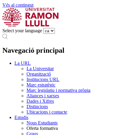
Vés al contingut
Select your language
Navegació principal
La URL
La Universitat
Organització
Institucions URL
Marc estratègic
Marc legislatiu i normativa pròpia
Aliances i xarxes
Dades i Xifres
Distincions
Ubicacions i contacte
Estudis
Nous Estudiants
Oferta formativa
Graus