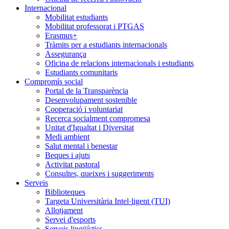
Internacional
Mobilitat estudiants
Mobilitat professorat i PTGAS
Erasmus+
Tràmits per a estudiants internacionals
Assegurança
Oficina de relacions internacionals i estudiants
Estudiants comunitaris
Compromís social
Portal de la Transparència
Desenvolupament sostenible
Cooperació i voluntariat
Recerca socialment compromesa
Unitat d'Igualtat i Diversitat
Medi ambient
Salut mental i benestar
Beques i ajuts
Activitat pastoral
Consultes, queixes i suggeriments
Serveis
Biblioteques
Targeta Universitària Intel·ligent (TUI)
Allotjament
Servei d'esports
Serveis lingüístics