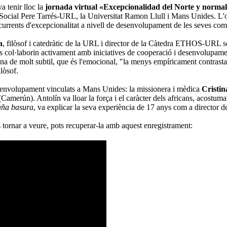
a tenir lloc la
jornada virtual «Excepcionalidad del Norte y normali
 Social Pere Tarrés-URL, la Universitat Ramon Llull i Mans Unides. L'ob
ecurrents d'excepcionalitat a nivell de desenvolupament de les seves com
a
, filòsof i catedràtic de la URL i director de la Càtedra ETHOS-URL
ts col·laborin activament amb iniciatives de cooperació i desenvolupament
, una de molt subtil, que és l'emocional, "la menys empíricament contrast
ilòsof.
esenvolupament vinculats a Mans Unides: la missionera i mèdica
Cristin
merún). Antolín va lloar la força i el caràcter dels africans, acostumats 
ña basura
, va explicar la seva experiència de 17 anys com a director de
ls tornar a veure, pots recuperar-la amb aquest enregistrament: