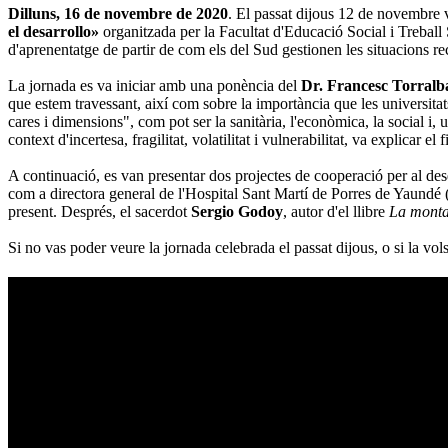
Dilluns, 16 de novembre de 2020
. El passat dijous 12 de novembre v
el desarrollo»
organitzada per la Facultat d'Educació Social i Treball
d'aprenentatge de partir de com els del Sud gestionen les situacions r
La jornada es va iniciar amb una ponència del
Dr. Francesc Torralb
que estem travessant, així com sobre la importància que les universita
cares i dimensions", com pot ser la sanitària, l'econòmica, la social i
context d'incertesa, fragilitat, volatilitat i vulnerabilitat, va explicar el f
A continuació, es van presentar dos projectes de cooperació per al d
com a directora general de l'Hospital Sant Martí de Porres de Yaundé (Ca
present. Després, el sacerdot
Sergio Godoy
, autor d'el llibre
La monta
Si no vas poder veure la jornada celebrada el passat dijous, o si la vo