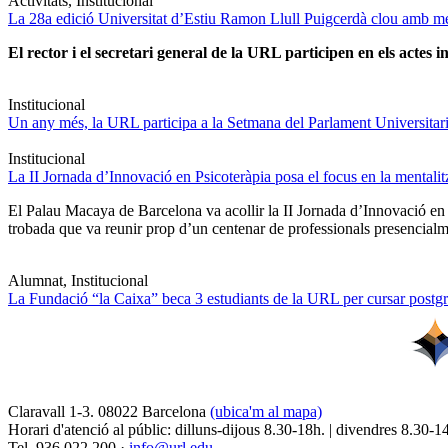
Activitats, Institucional
La 28a edició Universitat d’Estiu Ramon Llull Puigcerdà clou amb mé
El rector i el secretari general de la URL participen en els actes in
Institucional
Un any més, la URL participa a la Setmana del Parlament Universitari 
Institucional
La II Jornada d’Innovació en Psicoteràpia posa el focus en la mentali
El Palau Macaya de Barcelona va acollir la II Jornada d’Innovació en
trobada que va reunir prop d’un centenar de professionals presencia
Alumnat, Institucional
La Fundació “la Caixa” beca 3 estudiants de la URL per cursar postgra
Claravall 1-3. 08022 Barcelona
(ubica'm al mapa)
Horari d'atenció al públic: dilluns-dijous 8.30-18h. | divendres 8.30-1
Tel. 936 022 200 ·
info@url.edu