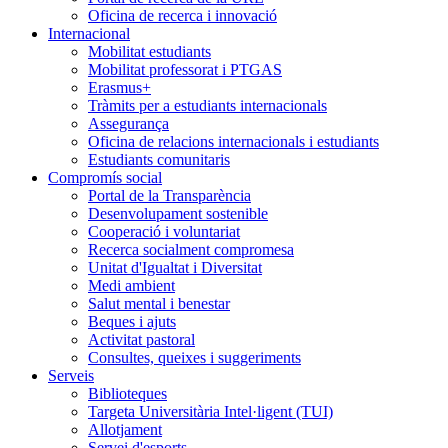
Oficina de recerca i innovació
Internacional
Mobilitat estudiants
Mobilitat professorat i PTGAS
Erasmus+
Tràmits per a estudiants internacionals
Assegurança
Oficina de relacions internacionals i estudiants
Estudiants comunitaris
Compromís social
Portal de la Transparència
Desenvolupament sostenible
Cooperació i voluntariat
Recerca socialment compromesa
Unitat d'Igualtat i Diversitat
Medi ambient
Salut mental i benestar
Beques i ajuts
Activitat pastoral
Consultes, queixes i suggeriments
Serveis
Biblioteques
Targeta Universitària Intel·ligent (TUI)
Allotjament
Servei d'esports