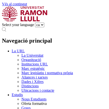
Vés al contingut
Select your language
Navegació principal
La URL
La Universitat
Organització
Institucions URL
Marc estratègic
Marc legislatiu i normativa pròpia
Aliances i xarxes
Dades i Xifres
Distincions
Ubicacions i contacte
Estudis
Nous Estudiants
Oferta formativa
Graus