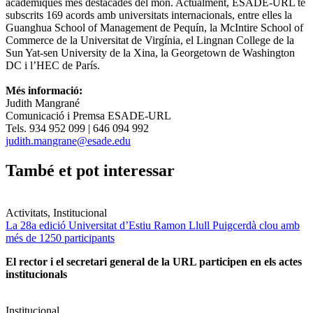
acadèmiques més destacades del món. Actualment, ESADE-URL té
subscrits 169 acords amb universitats internacionals, entre elles la
Guanghua School of Management de Pequín, la McIntire School of
Commerce de la Universitat de Virgínia, el Lingnan College de la
Sun Yat-sen University de la Xina, la Georgetown de Washington
DC i l’HEC de París.
Més informació:
Judith Mangrané
Comunicació i Premsa ESADE-URL
Tels. 934 952 099 | 646 094 992
judith.mangrane@esade.edu
També et pot interessar
Activitats, Institucional
La 28a edició Universitat d’Estiu Ramon Llull Puigcerdà clou amb
més de 1250 participants
El rector i el secretari general de la URL participen en els actes
institucionals
Institucional