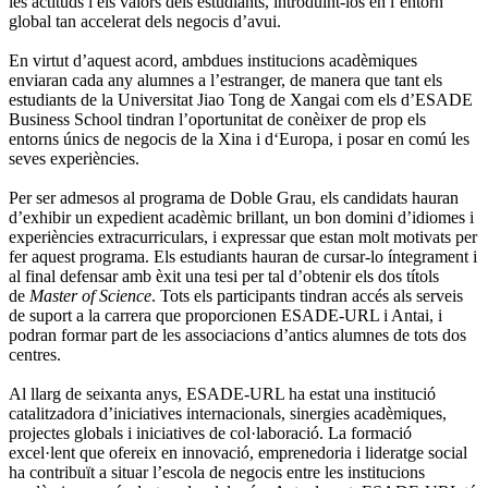
les actituds i els valors dels estudiants, introduint-los en l’entorn
global tan accelerat dels negocis d’avui.
En virtut d’aquest acord, ambdues institucions acadèmiques
enviaran cada any alumnes a l’estranger, de manera que tant els
estudiants de la Universitat Jiao Tong de Xangai com els d’ESADE
Business School tindran l’oportunitat de conèixer de prop els
entorns únics de negocis de la Xina i d‘Europa, i posar en comú les
seves experiències.
Per ser admesos al programa de Doble Grau, els candidats hauran
d’exhibir un expedient acadèmic brillant, un bon domini d’idiomes i
experiències extracurriculars, i expressar que estan molt motivats per
fer aquest programa. Els estudiants hauran de cursar-lo íntegrament i
al final defensar amb èxit una tesi per tal d’obtenir els dos títols
de
Master of Science
. Tots els participants tindran accés als serveis
de suport a la carrera que proporcionen ESADE-URL i Antai, i
podran formar part de les associacions d’antics alumnes de tots dos
centres.
Al llarg de seixanta anys, ESADE-URL ha estat una institució
catalitzadora d’iniciatives internacionals, sinergies acadèmiques,
projectes globals i iniciatives de col·laboració. La formació
excel·lent que ofereix en innovació, emprenedoria i lideratge social
ha contribuït a situar l’escola de negocis entre les institucions