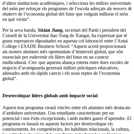
d’altres institucions acadèmiques, i selecciona les millors universitats
del món per reforçar els programes de l’escola adreçats als
movers &
shakers
de l’economia global del futur que vulguin millorar el món
en què vivim”.
Per la seva banda,
Sixian Jiang
, secretari del Partit i president del
Consell de la Universitat Jiao Tong de Xangai, ha expressat que té
grans esperances dipositades en aquesta col·laboració entre l’Antai
College i ESADE Business School: “Aquest acord proporcionarà
als nostres alumnes més oportunitats d’immersió global, que són
essencials per esdevenir els líders del futur en un context
multicultural. Crec que aquesta aliança estreta entre dues escoles de
negocis d’avantguarda generarà millors pràctiques educatives,
alineades amb els ràpids canvis i els nous reptes de l’economia
global”.
Desenvolupar líders globals amb impacte social
Aquest nou programa crearà vincles entre els alumnes més destacats
d’ambdues universitats. Uns estudiants caracteritzats per un
potencial i uns èxits excepcionals, i amb moltes ganes d’aprendre. El
programa es basarà en aquests factors per desenvolupar els
coneixements, les competències, les habilitats relacionals, la cultura,