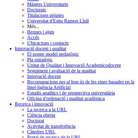
Màsters Universitaris
Doctorats
Titulacions pròpies
Universitat d'Estiu Ramon Llull
Més...
Beques i ajuts
Accés
Ubicacions i contacte
Innovació docent i qualitat
El nostre model pedagògic
Pla estratègic
Unitat de Qualitat i Innovació Academicodocent
Seguiment i avaluació de la qualitat
Innovació docent
Recomanacions per al bon ús de les eines basades en la
Intel·ligència Artificial
Estudis analítics i de prospectiva universitària
Oficina d'ordenació i qualitat acadèmica
Recerca i innovació
La recerca a la URL
Ciència oberta
Doctorat
Activitat de transferència
Càtedres URL
Portal de recerca de la URL