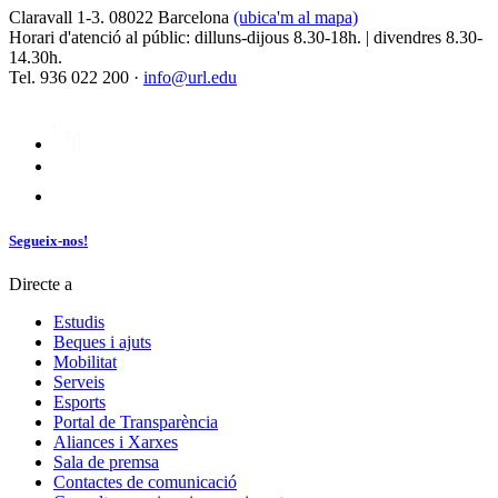
Claravall 1-3. 08022 Barcelona
(ubica'm al mapa)
Horari d'atenció al públic: dilluns-dijous 8.30-18h. | divendres 8.30-
14.30h.
Tel. 936 022 200 ·
info@url.edu
Segueix-nos!
Directe a
Estudis
Beques i ajuts
Mobilitat
Serveis
Esports
Portal de Transparència
Aliances i Xarxes
Sala de premsa
Contactes de comunicació