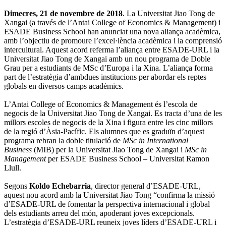
Dimecres, 21 de novembre de 2018
. La Universitat Jiao Tong de
Xangai (a través de l’Antai College of Economics & Management) i
ESADE Business School han anunciat una nova aliança acadèmica,
amb l’objectiu de promoure l’excel·lència acadèmica i la comprensió
intercultural. Aquest acord referma l’aliança entre ESADE-URL i la
Universitat Jiao Tong de Xangai amb un nou programa de Doble
Grau per a estudiants de MSc d’Europa i la Xina. L’aliança forma
part de l’estratègia d’ambdues institucions per abordar els reptes
globals en diversos camps acadèmics.
L’Antai College of Economics & Management és l’escola de
negocis de la Universitat Jiao Tong de Xangai. Es tracta d’una de les
millors escoles de negocis de la Xina i figura entre les cinc millors
de la regió d’Àsia-Pacífic. Els alumnes que es graduïn d’aquest
programa rebran la doble titulació de
MSc in International
Business
(MIB) per la Universitat Jiao Tong de Xangai i
MSc in
Management
per ESADE Business School – Universitat Ramon
Llull.
Segons
Koldo Echebarria
, director general d’ESADE-URL,
aquest nou acord amb la Universitat Jiao Tong “confirma la missió
d’ESADE-URL de fomentar la perspectiva internacional i global
dels estudiants arreu del món, apoderant joves excepcionals.
L’estratègia d’ESADE-URL reuneix joves líders d’ESADE-URL i