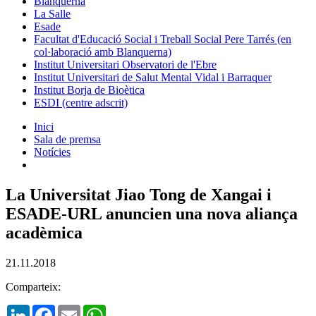
Blanquerna
La Salle
Esade
Facultat d'Educació Social i Treball Social Pere Tarrés (en
col·laboració amb Blanquerna)
Institut Universitari Observatori de l'Ebre
Institut Universitari de Salut Mental Vidal i Barraquer
Institut Borja de Bioètica
ESDI (centre adscrit)
Inici
Sala de premsa
Notícies
La Universitat Jiao Tong de Xangai i
ESADE-URL anuncien una nova aliança
acadèmica
21.11.2018
Comparteix:
LinkedIn
Facebook
Email
WhatsApp