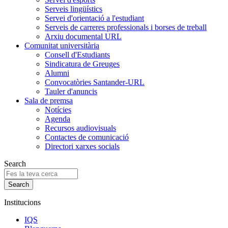
Serveis lingüístics
Servei d'orientació a l'estudiant
Serveis de carreres professionals i borses de treball
Arxiu documental URL
Comunitat universitària
Consell d'Estudiants
Sindicatura de Greuges
Alumni
Convocatòries Santander-URL
Tauler d'anuncis
Sala de premsa
Notícies
Agenda
Recursos audiovisuals
Contactes de comunicació
Directori xarxes socials
Search
Institucions
IQS