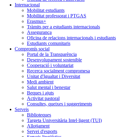
Internacional
Mobilitat estudiants
Mobilitat professorat i PTGAS
Erasmus+
Tràmits per a estudiants internacionals
Assegurança
Oficina de relacions internacionals i estudiants
Estudiants comunitaris
Compromís social
Portal de la Transparència
Desenvolupament sostenible
Cooperació i voluntariat
Recerca socialment compromesa
Unitat d'Igualtat i Diversitat
Medi ambient
Salut mental i benestar
Beques i ajuts
Activitat pastoral
Consultes, queixes i suggeriments
Serveis
Biblioteques
Targeta Universitària Intel·ligent (TUI)
Allotjament
Servei d'esports
Serveis lingüístics