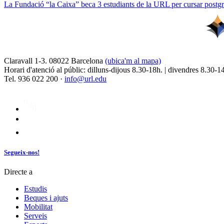
La Fundació “la Caixa” beca 3 estudiants de la URL per cursar postgra
Claravall 1-3. 08022 Barcelona
(ubica'm al mapa)
Horari d'atenció al públic: dilluns-dijous 8.30-18h. | divendres 8.30-1
Tel. 936 022 200 ·
info@url.edu
Segueix-nos!
Directe a
Estudis
Beques i ajuts
Mobilitat
Serveis