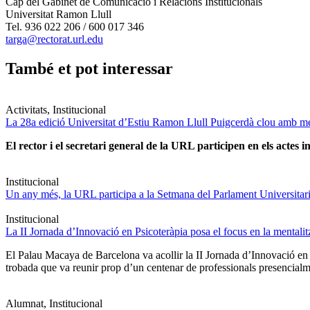
Cap del Gabinet de Comunicació i Relacions Institucionals
Universitat Ramon Llull
Tel. 936 022 206 / 600 017 346
targa@rectorat.url.edu
També et pot interessar
Activitats, Institucional
La 28a edició Universitat d’Estiu Ramon Llull Puigcerdà clou amb mé
El rector i el secretari general de la URL participen en els actes in
Institucional
Un any més, la URL participa a la Setmana del Parlament Universitari 
Institucional
La II Jornada d’Innovació en Psicoteràpia posa el focus en la mentali
El Palau Macaya de Barcelona va acollir la II Jornada d’Innovació en
trobada que va reunir prop d’un centenar de professionals presencia
Alumnat, Institucional