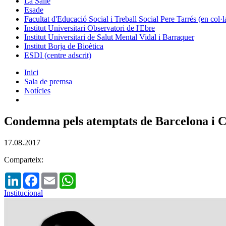
La Salle
Esade
Facultat d'Educació Social i Treball Social Pere Tarrés (en col
Institut Universitari Observatori de l'Ebre
Institut Universitari de Salut Mental Vidal i Barraquer
Institut Borja de Bioètica
ESDI (centre adscrit)
Inici
Sala de premsa
Notícies
Condemna pels atemptats de Barcelona i Ca
17.08.2017
Comparteix:
LinkedIn
Facebook
Email
WhatsApp
Institucional