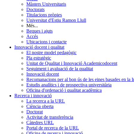
Màsters Universitaris
Doctorats
Titulacions pròpies
Universitat d'Estiu Ramon Llull
Més...
Beques i ajuts
Accés
Ubicacions i contacte
Innovació docent i qualitat
El nostre model pedagògic
Pla estratègic
Unitat de Qualitat i Innovació Academicodocent
Seguiment i avaluació de la qualitat
Innovació docent
Recomanacions per al bon ús de les eines basades en la Int
Estudis analítics i de prospectiva universitària
Oficina d'ordenació i qualitat acadèmica
Recerca i innovació
La recerca a la URL
Ciència oberta
Doctorat
Activitat de transferència
Càtedres URL
Portal de recerca de la URL
Oficina de recerca i innovació