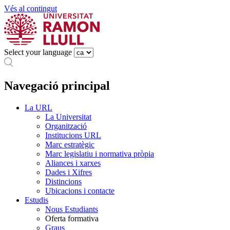
Vés al contingut
Select your language
Navegació principal
La URL
La Universitat
Organització
Institucions URL
Marc estratègic
Marc legislatiu i normativa pròpia
Aliances i xarxes
Dades i Xifres
Distincions
Ubicacions i contacte
Estudis
Nous Estudiants
Oferta formativa
Graus