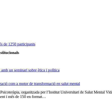
s de 1250 participants
stitucionals
amb un seminari sobre ètica i política
tzació com a motor de transformació en salut mental
 Psicoteràpia, organitzada per l’Institut Universitari de Salut Menta
lment i més de 150 en format…