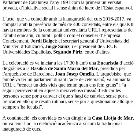
Parlament de Catalunya l’any 1991 com la primera universitat
privada, d’iniciativa social i sense ànim de lucre de l’Estat espanyol.
L’acte, que va coincidir amb la inauguració del curs 2016-2017, va
comptar amb la presència de més de 400 convidats, entre els quals hi
havia membres de la comunitat universitària URL i representants de
l’àmbit educatiu, cultural i polític com el conseller d’Empresa i
Coneixement,
Jordi
Baiget
; el secretari general d’Universitats del
Ministeri d’Educació,
Jorge Sainz
, i el president de CRUE
Universidades Españolas,
Segundo Píriz
, entre d’altres.
La celebració es va iniciar a les 17.30 h amb una
Eucaristia
d’acció
de gràcies a la
Basílica de Santa Maria del Mar
, presidida per
l’arquebisbe de Barcelona,
Joan Josep Omella
. L’arquebisbe, que
també va fer un parlament durant l’acte de celebració, va animar la
URL a “trencar un dels vicis que tenim quan ens fem grans” i “a
seguir perseverant en aquesta meravellosa missió d’educar les
persones sense por a canviar el que s’hagi de canviar, sense por a
trencar en allò que resulti rutinari, sense por a qüestionar-se allò que
sempre s’ha fet així”.
A continuació, els convidats es van dirigir a la
Casa Llotja de Mar
,
on va tenir lloc la celebració acadèmica així com la tradicional
inauguració de curs.