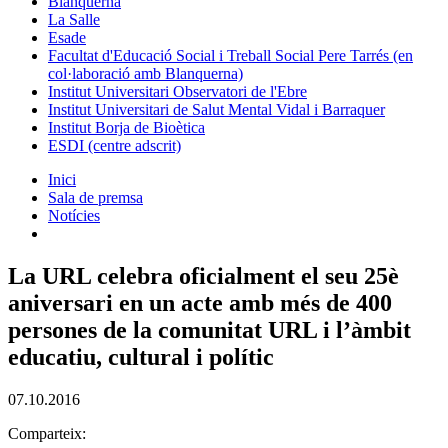
Blanquerna
La Salle
Esade
Facultat d'Educació Social i Treball Social Pere Tarrés (en
col·laboració amb Blanquerna)
Institut Universitari Observatori de l'Ebre
Institut Universitari de Salut Mental Vidal i Barraquer
Institut Borja de Bioètica
ESDI (centre adscrit)
Inici
Sala de premsa
Notícies
La URL celebra oficialment el seu 25è
aniversari en un acte amb més de 400
persones de la comunitat URL i l’àmbit
educatiu, cultural i polític
07.10.2016
Comparteix: