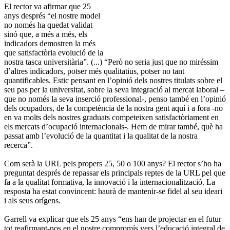
El rector va afirmar que 25
anys després “el nostre model
no només ha quedat validat
sinó que, a més a més, els
indicadors demostren la més
que satisfactòria evolució de la
nostra tasca universitària”. (...) “Però no seria just que no miréssim
d’altres indicadors, potser més qualitatius, potser no tant
quantificables. Estic pensant en l’opinió dels nostres titulats sobre el
seu pas per la universitat, sobre la seva integració al mercat laboral –
que no només la seva inserció professional-, penso també en l’opinió
dels ocupadors, de la competència de la nostra gent aquí i a fora -no
en va molts dels nostres graduats competeixen satisfactòriament en
els mercats d’ocupació internacionals-. Hem de mirar també, què ha
passat amb l’evolució de la quantitat i la qualitat de la nostra
recerca”.
Com serà la URL pels propers 25, 50 o 100 anys? El rector s’ho ha
preguntat després de repassar els principals reptes de la URL pel que
fa a la qualitat formativa, la innovació i la internacionalització. La
resposta ha estat convincent: haurà de mantenir-se fidel al seu ideari
i als seus orígens.
Garrell va explicar que els 25 anys “ens han de projectar en el futur
tot reafirmant-nos en el nostre compromís vers l’educació integral de