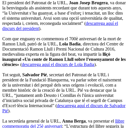
El president del Patronat de la URL,
Joan Josep Brugera
, va donar
la benvinguda als assistents recordant que durant tots aquests anys,
“la Universitat s’ha guanyat, a base d’esforç i tenacitat, un lloc dins
el sistema universitari. Avui som una opció universitària de qualitat,
respectada i, creiem, reconeguda socialment” (
descarrega aquí el
discurs del president
).
Com que enguany es commemora el 700è aniversari de la mort de
Ramon Llull, patró de la URL,
Lola Badia
, directora del Centre de
Documentació Ramon Llull i Premi Nacional de Cultura 2016,
medievalista experta en la figura del beat, va impartir la
lliçó
inaugural «Un conte de Ramon Llull sobre l’ensenyament de les
ciències»
(
descarrega aquí el discurs de Lola Badia
).
Tot seguit,
Salvador Pié
, secretari del Patronat de la URL i
president de la Fundació Blanquerna, va parlar sobre el naixement
de la universitat i del perquè dels seus orígens i evolució, com a
membre històric de la creació de la URL. Pié va destacar que la
URL, “juntament amb Deusto i Comillas és l'única universitat
d’iniciativa social privada de Catalunya que té el segell de Campus
d'Excel·lència Internacional” (
descarrega aquí el discurs de Salvador
Pié
).
La secretària general de la URL,
Anna Berga
, va presentar el
llibre
commemoratiu del 25è aniversari
: “L’estructura del llibre segueix la