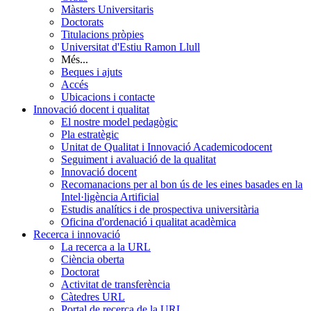
Màsters Universitaris
Doctorats
Titulacions pròpies
Universitat d'Estiu Ramon Llull
Més...
Beques i ajuts
Accés
Ubicacions i contacte
Innovació docent i qualitat
El nostre model pedagògic
Pla estratègic
Unitat de Qualitat i Innovació Academicodocent
Seguiment i avaluació de la qualitat
Innovació docent
Recomanacions per al bon ús de les eines basades en la
Intel·ligència Artificial
Estudis analítics i de prospectiva universitària
Oficina d'ordenació i qualitat acadèmica
Recerca i innovació
La recerca a la URL
Ciència oberta
Doctorat
Activitat de transferència
Càtedres URL
Portal de recerca de la URL