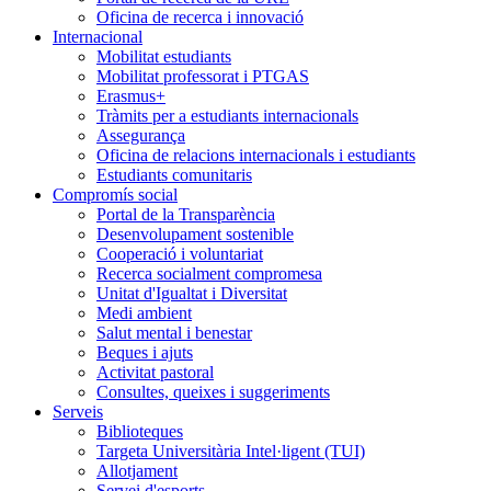
Oficina de recerca i innovació
Internacional
Mobilitat estudiants
Mobilitat professorat i PTGAS
Erasmus+
Tràmits per a estudiants internacionals
Assegurança
Oficina de relacions internacionals i estudiants
Estudiants comunitaris
Compromís social
Portal de la Transparència
Desenvolupament sostenible
Cooperació i voluntariat
Recerca socialment compromesa
Unitat d'Igualtat i Diversitat
Medi ambient
Salut mental i benestar
Beques i ajuts
Activitat pastoral
Consultes, queixes i suggeriments
Serveis
Biblioteques
Targeta Universitària Intel·ligent (TUI)
Allotjament
Servei d'esports