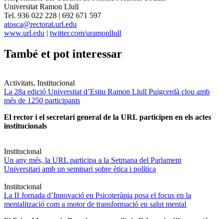
Universitat Ramon Llull
Tel. 936 022 228 | 692 671 597
atosca@rectorat.url.edu
www.url.edu
|
twitter.com/uramonllull
També et pot interessar
Activitats, Institucional
La 28a edició Universitat d’Estiu Ramon Llull Puigcerdà clou amb
més de 1250 participants
El rector i el secretari general de la URL participen en els actes
institucionals
Institucional
Un any més, la URL participa a la Setmana del Parlament
Universitari amb un seminari sobre ètica i política
Institucional
La II Jornada d’Innovació en Psicoteràpia posa el focus en la
mentalització com a motor de transformació en salut mental