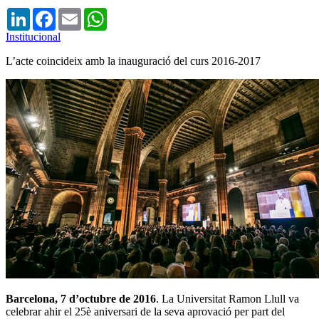
LinkedIn
Facebook
Email
WhatsApp
Institucional
L’acte coincideix amb la inauguració del curs 2016-2017
Barcelona, 7 d’octubre de 2016
. La Universitat Ramon Llull va
celebrar ahir el 25è aniversari de la seva aprovació per part del