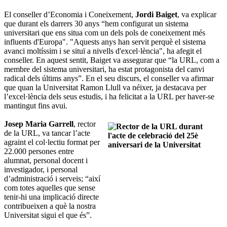
El conseller d’Economia i Coneixement,
Jordi Baiget
, va explicar
que durant els darrers 30 anys “hem configurat un sistema
universitari que ens situa com un dels pols de coneixement més
influents d'Europa". "Aquests anys han servit perquè el sistema
avanci moltíssim i se situï a nivells d'excel·lència", ha afegit el
conseller. En aquest sentit, Baiget va assegurar que “la URL, com a
membre del sistema universitari, ha estat protagonista del canvi
radical dels últims anys”. En el seu discurs, el conseller va afirmar
que quan la Universitat Ramon Llull va néixer, ja destacava per
l’excel·lència dels seus estudis, i ha felicitat a la URL per haver-se
mantingut fins avui.
Josep Maria Garrell
, rector
de la URL, va tancar l’acte
agraint el col·lectiu format per
22.000 persones entre
alumnat, personal docent i
investigador, i personal
d’administració i serveis; “així
com totes aquelles que sense
tenir-hi una implicació directe
contribueixen a què la nostra
Universitat sigui el que és”.