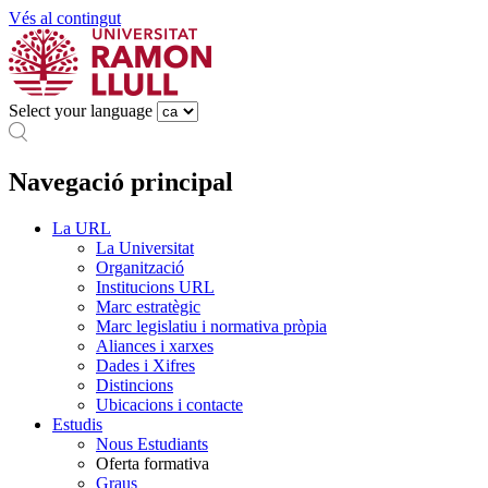
Vés al contingut
Select your language
Navegació principal
La URL
La Universitat
Organització
Institucions URL
Marc estratègic
Marc legislatiu i normativa pròpia
Aliances i xarxes
Dades i Xifres
Distincions
Ubicacions i contacte
Estudis
Nous Estudiants
Oferta formativa
Graus