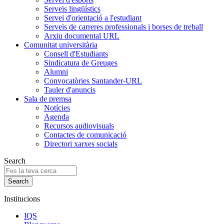
Serveis lingüístics
Servei d'orientació a l'estudiant
Serveis de carreres professionals i borses de treball
Arxiu documental URL
Comunitat universitària
Consell d'Estudiants
Sindicatura de Greuges
Alumni
Convocatòries Santander-URL
Tauler d'anuncis
Sala de premsa
Notícies
Agenda
Recursos audiovisuals
Contactes de comunicació
Directori xarxes socials
Search
Institucions
IQS