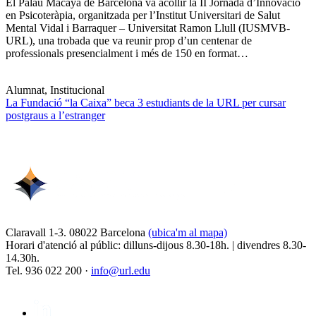
El Palau Macaya de Barcelona va acollir la II Jornada d’Innovació
en Psicoteràpia, organitzada per l’Institut Universitari de Salut
Mental Vidal i Barraquer – Universitat Ramon Llull (IUSMVB-
URL), una trobada que va reunir prop d’un centenar de
professionals presencialment i més de 150 en format…
Alumnat, Institucional
La Fundació “la Caixa” beca 3 estudiants de la URL per cursar
postgraus a l’estranger
Claravall 1-3. 08022 Barcelona
(ubica'm al mapa)
Horari d'atenció al públic: dilluns-dijous 8.30-18h. | divendres 8.30-
14.30h.
Tel. 936 022 200 ·
info@url.edu