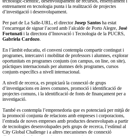
tecnològic-científic, desenvolupament de recursos, ensenyament i
entrenament en tecnologia punta i la realització de projectes
d’investigació i desenvolupament.
Per part de La Salle-URL, el director
Josep Santos
ha estat
l’encarregat de signar l’acord amb l’alcalde de Porto Alegre,
José
Fortunati
i la directora d’Innovació i Tecnologia de la PUCRS,
Gabriela Cardozo
.
En l’àmbit educatiu, el conveni contempla compartir contingut i
programes, intercanvi i mobilitat de professors i alumnes, explorar
oportunitats en programes conjunts (on campus, on line, on site),
pràctiques internacionals per alumnes dels programes, cursos
conjunts específics a nivell internacional.
A nivell de recerca, es propiciarà la connexió de grups
d’investigacions en àrees comunes, promoció i identificació de
projectes comuns, i la identificació de fonts de finançament per a
investigació.
També es contempla l’emprenedoria que es potenciarà per mitjà de
la promoció conjunta de relacions amb empreses i corporacions,
l’entrada de noves empreses amb productes desenvolupats a partir
de tecnologies desenvolupades pels grups de recerca, l’estímul al
City Global Challenge i a altres mecanismes de connexió