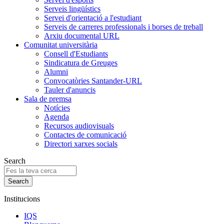
Serveis lingüístics
Servei d'orientació a l'estudiant
Serveis de carreres professionals i borses de treball
Arxiu documental URL
Comunitat universitària
Consell d'Estudiants
Sindicatura de Greuges
Alumni
Convocatòries Santander-URL
Tauler d'anuncis
Sala de premsa
Notícies
Agenda
Recursos audiovisuals
Contactes de comunicació
Directori xarxes socials
Search
Institucions
IQS