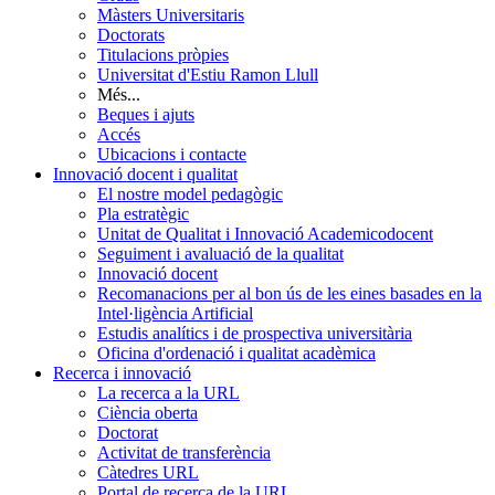
Màsters Universitaris
Doctorats
Titulacions pròpies
Universitat d'Estiu Ramon Llull
Més...
Beques i ajuts
Accés
Ubicacions i contacte
Innovació docent i qualitat
El nostre model pedagògic
Pla estratègic
Unitat de Qualitat i Innovació Academicodocent
Seguiment i avaluació de la qualitat
Innovació docent
Recomanacions per al bon ús de les eines basades en la
Intel·ligència Artificial
Estudis analítics i de prospectiva universitària
Oficina d'ordenació i qualitat acadèmica
Recerca i innovació
La recerca a la URL
Ciència oberta
Doctorat
Activitat de transferència
Càtedres URL
Portal de recerca de la URL