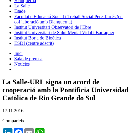
Blanquerna
La Salle
Esade
Facultat d'Educació Social i Treball Social Pere Tarrés (en
col·laboració amb Blanquerna)
Institut Universitari Observatori de l'Ebre
Institut Universitari de Salut Mental Vidal i Barraquer
Institut Borja de Bioètica
ESDI (centre adscrit)
Inici
Sala de premsa
Notícies
La Salle-URL signa un acord de
cooperació amb la Pontificia Universidad
Católica de Rio Grande do Sul
17.11.2016
Comparteix:
LinkedIn
Facebook
Email
WhatsApp