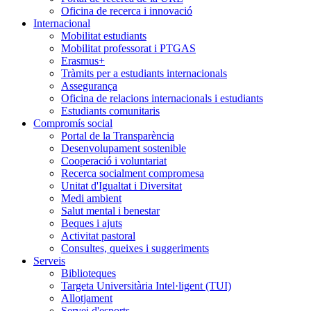
Oficina de recerca i innovació
Internacional
Mobilitat estudiants
Mobilitat professorat i PTGAS
Erasmus+
Tràmits per a estudiants internacionals
Assegurança
Oficina de relacions internacionals i estudiants
Estudiants comunitaris
Compromís social
Portal de la Transparència
Desenvolupament sostenible
Cooperació i voluntariat
Recerca socialment compromesa
Unitat d'Igualtat i Diversitat
Medi ambient
Salut mental i benestar
Beques i ajuts
Activitat pastoral
Consultes, queixes i suggeriments
Serveis
Biblioteques
Targeta Universitària Intel·ligent (TUI)
Allotjament
Servei d'esports