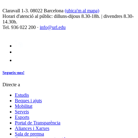
Claravall 1-3. 08022 Barcelona
(ubica'm al mapa)
Horari d'atenció al públic: dilluns-dijous 8.30-18h. | divendres 8.30-
14.30h.
Tel. 936 022 200 ·
info@url.edu
Segueix-nos!
Directe a
Estudis
Beques i ajuts
Mobilitat
Serveis
Esports
Portal de Transparència
Aliances i Xarxes
Sala de premsa