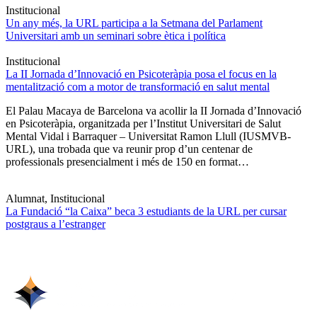
Institucional
Un any més, la URL participa a la Setmana del Parlament
Universitari amb un seminari sobre ètica i política
Institucional
La II Jornada d’Innovació en Psicoteràpia posa el focus en la
mentalització com a motor de transformació en salut mental
El Palau Macaya de Barcelona va acollir la II Jornada d’Innovació
en Psicoteràpia, organitzada per l’Institut Universitari de Salut
Mental Vidal i Barraquer – Universitat Ramon Llull (IUSMVB-
URL), una trobada que va reunir prop d’un centenar de
professionals presencialment i més de 150 en format…
Alumnat, Institucional
La Fundació “la Caixa” beca 3 estudiants de la URL per cursar
postgraus a l’estranger