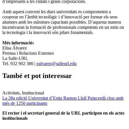
d’empresaris a les ciutats i grans corporacions.
Amb aquest conveni les dues universitats es comprometen a
cooperar en l’àmbit tecnològic i d’innovació per formar els seus
alumnes amb les màximes capacitats possibles. D’aquesta manera
incentivaran la formació de professionals competents en un món on
la tecnologia i la innovació són pilars fonamentals.
Més informació:
Elisa Álvarez
Premsa i Relacions Externes
La Salle-URL
Tel. 932 902 386 |
ealvarez@salleurl.edu
També et pot interessar
Activitats, Institucional
La 28a edició Universitat d’Estiu Ramon Llull Puigcerdà clou amb
més de 1250 participants
El rector i el secretari general de la URL participen en els actes
institucionals