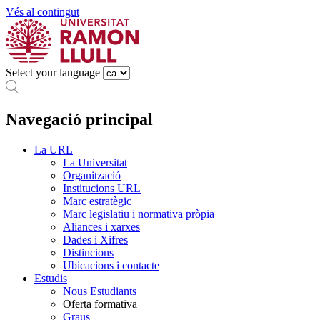
Vés al contingut
Select your language
Navegació principal
La URL
La Universitat
Organització
Institucions URL
Marc estratègic
Marc legislatiu i normativa pròpia
Aliances i xarxes
Dades i Xifres
Distincions
Ubicacions i contacte
Estudis
Nous Estudiants
Oferta formativa
Graus