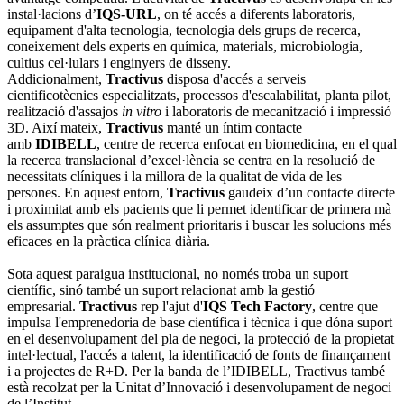
instal·lacions d’
IQS-URL
, on té accés a diferents laboratoris,
equipament d'alta tecnologia, tecnologia dels grups de recerca,
coneixement dels experts en química, materials, microbiologia,
cultius cel·lulars i enginyers de disseny.
Addicionalment,
Tractivus
disposa d'accés a serveis
cientificotècnics especialitzats, processos d'escalabilitat, planta pilot,
realització d'assajos
in vitro
i laboratoris de mecanització i impressió
3D. Així mateix,
Tractivus
manté un íntim contacte
amb
IDIBELL
, centre de recerca enfocat en biomedicina, en el qual
la recerca translacional d’excel·lència se centra en la resolució de
necessitats clíniques i la millora de la qualitat de vida de les
persones. En aquest entorn,
Tractivus
gaudeix d’un contacte directe
i proximitat amb els pacients que li permet identificar de primera mà
els assumptes que són realment prioritaris i buscar les solucions més
eficaces en la pràctica clínica diària.
Sota aquest paraigua institucional, no només troba un suport
científic, sinó també un suport relacionat amb la gestió
empresarial.
Tractivus
rep l'ajut d'
IQS Tech Factory
, centre que
impulsa l'emprenedoria de base científica i tècnica i que dóna suport
en el desenvolupament del pla de negoci, la protecció de la propietat
intel·lectual, l'accés a talent, la identificació de fonts de finançament
i a projectes de R+D. Per la banda de l’IDIBELL, Tractivus també
està recolzat per la Unitat d’Innovació i desenvolupament de negoci
de l’Institut.