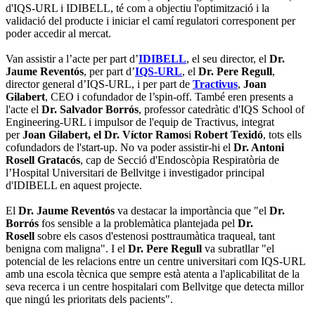
d'IQS-URL i IDIBELL, té com a objectiu l'optimització i la
validació del producte i iniciar el camí regulatori corresponent per
poder accedir al mercat.
Van assistir a l’acte per part d’
IDIBELL
, el seu director, el
Dr.
Jaume Reventós
, per part d’
IQS-URL
, el
Dr. Pere Regull
,
director general d’IQS-URL, i per part de
Tractivus
,
Joan
Gilabert
, CEO i cofundador de l’spin-off. També eren presents a
l'acte el
Dr. Salvador Borrós
, professor catedràtic d'IQS School of
Engineering-URL i impulsor de l'equip de Tractivus, integrat
per
Joan Gilabert,
el Dr. Víctor Ramos
i
Robert Texidó
, tots ells
cofundadors de l'start-up. No va poder assistir-hi el
Dr. Antoni
Rosell Gratacós
, cap de Secció d'Endoscòpia Respiratòria de
l’Hospital Universitari de Bellvitge i investigador principal
d'IDIBELL en aquest projecte.
El
Dr. Jaume Reventós
va destacar la importància que "el
Dr.
Borrós
fos sensible a la problemàtica plantejada pel
Dr.
Rosell
sobre els casos d'estenosi posttraumàtica traqueal, tant
benigna com maligna". I el
Dr. Pere Regull
va subratllar "el
potencial de les relacions entre un centre universitari com IQS-URL
amb una escola tècnica que sempre està atenta a l'aplicabilitat de la
seva recerca i un centre hospitalari com Bellvitge que detecta millor
que ningú les prioritats dels pacients".