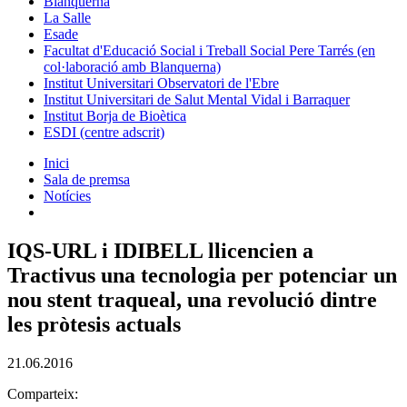
Blanquerna
La Salle
Esade
Facultat d'Educació Social i Treball Social Pere Tarrés (en
col·laboració amb Blanquerna)
Institut Universitari Observatori de l'Ebre
Institut Universitari de Salut Mental Vidal i Barraquer
Institut Borja de Bioètica
ESDI (centre adscrit)
Inici
Sala de premsa
Notícies
IQS-URL i IDIBELL llicencien a
Tractivus una tecnologia per potenciar un
nou stent traqueal, una revolució dintre
les pròtesis actuals
21.06.2016
Comparteix: