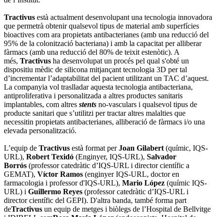
Tractivus
està actualment desenvolupant una tecnologia innovadora
que permetrà obtenir qualsevol tipus de material amb superfícies
bioactives com ara propietats antibacterianes (amb una reducció del
95% de la colonització bacteriana) i amb la capacitat per alliberar
fàrmacs (amb una reducció del 80% de teixit estenòtic). A
més,
Tractivus
ha desenvolupat un procés pel qual s'obté un
dispositiu mèdic de silicona mitjançant tecnologia 3D per tal
d’incrementar l’adaptabilitat del pacient utilitzant un TAC d’aquest.
La companyia vol traslladar aquesta tecnologia antibacteriana,
antiproliferativa i personalitzada a altres productes sanitaris
implantables, com altres
stents
no-vasculars i qualsevol tipus de
producte sanitari que s’utilitzi per tractar altres malalties que
necessitin propietats antibacterianes, alliberació de fàrmacs i/o una
elevada personalització.
L’equip de
Tractivus
està format per
Joan Gilabert
(químic, IQS-
URL),
Robert Texidó
(Enginyer, IQS-URL),
Salvador
Borrós
(professor catedràtic d’IQS-URL i director científic a
GEMAT),
Víctor Ramos
(enginyer IQS-URL, doctor en
farmacologia i professor d'IQS-URL),
Mario López
(químic IQS-
URL) i
Guillermo Reyes
(professor catedràtic d’IQS-URL i
director científic del GEPI). D'altra banda, també forma part
de
Tractivus
un equip de metges i biòlegs de l’Hospital de Bellvitge