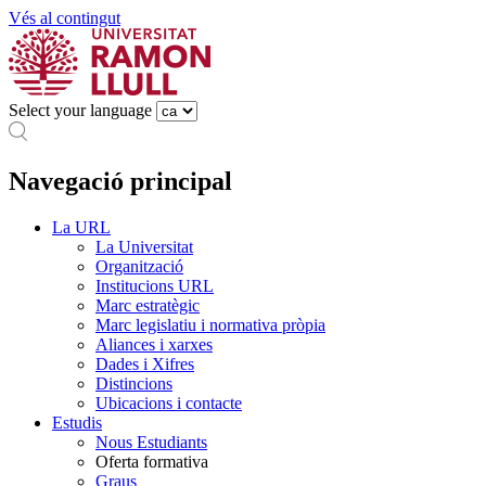
Vés al contingut
Select your language
Navegació principal
La URL
La Universitat
Organització
Institucions URL
Marc estratègic
Marc legislatiu i normativa pròpia
Aliances i xarxes
Dades i Xifres
Distincions
Ubicacions i contacte
Estudis
Nous Estudiants
Oferta formativa
Graus