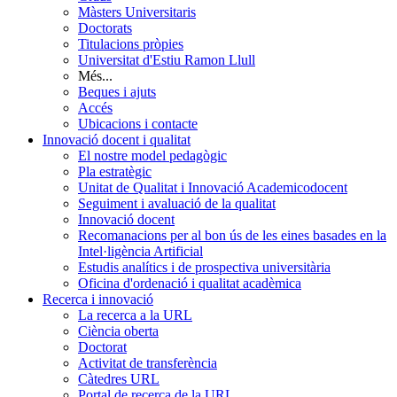
Màsters Universitaris
Doctorats
Titulacions pròpies
Universitat d'Estiu Ramon Llull
Més...
Beques i ajuts
Accés
Ubicacions i contacte
Innovació docent i qualitat
El nostre model pedagògic
Pla estratègic
Unitat de Qualitat i Innovació Academicodocent
Seguiment i avaluació de la qualitat
Innovació docent
Recomanacions per al bon ús de les eines basades en la
Intel·ligència Artificial
Estudis analítics i de prospectiva universitària
Oficina d'ordenació i qualitat acadèmica
Recerca i innovació
La recerca a la URL
Ciència oberta
Doctorat
Activitat de transferència
Càtedres URL
Portal de recerca de la URL