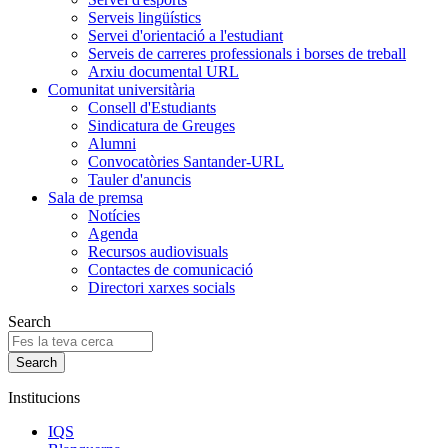
Serveis lingüístics
Servei d'orientació a l'estudiant
Serveis de carreres professionals i borses de treball
Arxiu documental URL
Comunitat universitària
Consell d'Estudiants
Sindicatura de Greuges
Alumni
Convocatòries Santander-URL
Tauler d'anuncis
Sala de premsa
Notícies
Agenda
Recursos audiovisuals
Contactes de comunicació
Directori xarxes socials
Search
Institucions
IQS