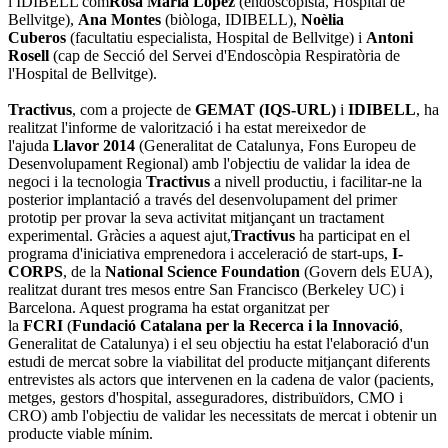
i IDIBELL com
Rosa Maria López
(endoscopista, Hospital de
Bellvitge),
Ana Montes
(biòloga, IDIBELL),
Noèlia
Cuberos
(facultatiu especialista, Hospital de Bellvitge) i
Antoni
Rosell
(cap de Secció del Servei d'Endoscòpia Respiratòria de
l'Hospital de Bellvitge).
Tractivus
, com a projecte de
GEMAT (IQS-URL)
i
IDIBELL
, ha
realitzat l'informe de valorització i ha estat mereixedor de
l'ajuda
Llavor 2014
(Generalitat de Catalunya, Fons Europeu de
Desenvolupament Regional) amb l'objectiu de validar la idea de
negoci i la tecnologia
Tractivus
a nivell productiu, i facilitar-ne la
posterior implantació a través del desenvolupament del primer
prototip per provar la seva activitat mitjançant un tractament
experimental. Gràcies a aquest ajut,
Tractivus
ha participat en el
programa d'iniciativa emprenedora i acceleració de start-ups,
I-
CORPS
, de la
National Science Foundation
(Govern dels EUA),
realitzat durant tres mesos entre San Francisco (Berkeley UC) i
Barcelona. Aquest programa ha estat organitzat per
la
FCRI
(
Fundació Catalana per la Recerca i la Innovació
,
Generalitat de Catalunya) i el seu objectiu ha estat l'elaboració d'un
estudi de mercat sobre la viabilitat del producte mitjançant diferents
entrevistes als actors que intervenen en la cadena de valor (pacients,
metges, gestors d'hospital, asseguradores, distribuïdors, CMO i
CRO) amb l'objectiu de validar les necessitats de mercat i obtenir un
producte viable mínim.