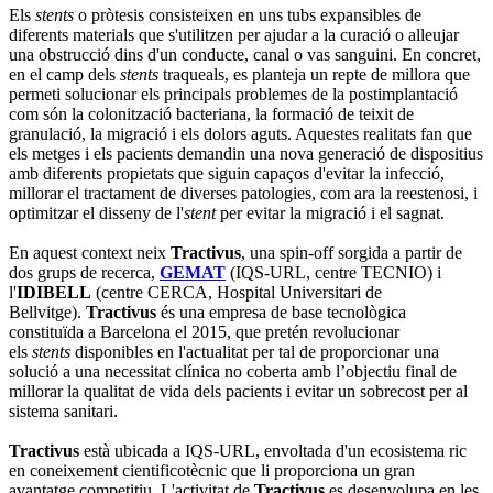
Els
stents
o pròtesis consisteixen en uns tubs expansibles de
diferents materials que s'utilitzen per ajudar a la curació o alleujar
una obstrucció dins d'un conducte, canal o vas sanguini. En concret,
en el camp dels
stents
traqueals, es planteja un repte de millora que
permeti solucionar els principals problemes de la postimplantació
com són la colonització bacteriana, la formació de teixit de
granulació, la migració i els dolors aguts. Aquestes realitats fan que
els metges i els pacients demandin una nova generació de dispositius
amb diferents propietats que siguin capaços d'evitar la infecció,
millorar el tractament de diverses patologies, com ara la reestenosi, i
optimitzar el disseny de l'
stent
per evitar la migració i el sagnat.
En aquest context neix
Tractivus
, una spin-off sorgida a partir de
dos grups de recerca,
GEMAT
(IQS-URL, centre TECNIO) i
l'
IDIBELL
(centre CERCA, Hospital Universitari de
Bellvitge).
Tractivus
és una empresa de base tecnològica
constituïda a Barcelona el 2015, que pretén revolucionar
els
stents
disponibles en l'actualitat per tal de proporcionar una
solució a una necessitat clínica no coberta amb l’objectiu final de
millorar la qualitat de vida dels pacients i evitar un sobrecost per al
sistema sanitari.
Tractivus
està ubicada a IQS-URL, envoltada d'un ecosistema ric
en coneixement cientificotècnic que li proporciona un gran
avantatge competitiu. L'activitat de
Tractivus
es desenvolupa en les