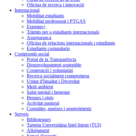
Oficina de recerca i innovació
Internacional
Mobilitat estudiants
Mobilitat professorat i PTGAS
Erasmus+
Tràmits per a estudiants internacionals
Assegurança
Oficina de relacions internacionals i estudiants
Estudiants comunitaris
Compromís social
Portal de la Transparència
Desenvolupament sostenible
Cooperació i voluntariat
Recerca socialment compromesa
Unitat d'Igualtat i Diversitat
Medi ambient
Salut mental i benestar
Beques i ajuts
Activitat pastoral
Consultes, queixes i suggeriments
Serveis
Biblioteques
Targeta Universitària Intel·ligent (TUI)
Allotjament
Servei d'esports