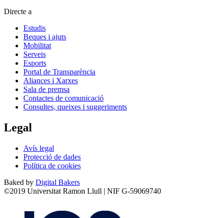
Directe a
Estudis
Beques i ajuts
Mobilitat
Serveis
Esports
Portal de Transparència
Aliances i Xarxes
Sala de premsa
Contactes de comunicació
Consultes, queixes i suggeriments
Legal
Avís legal
Protecció de dades
Política de cookies
Baked by
Digital Bakers
©2019 Universitat Ramon Llull | NIF G-59069740