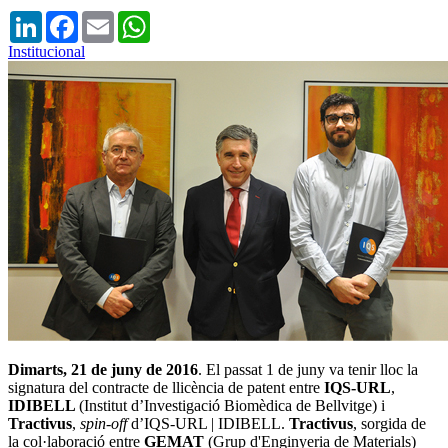
LinkedIn
Facebook
Email
WhatsApp
Institucional
Dimarts, 21 de juny de 2016
. El passat 1 de juny va tenir lloc la
signatura del contracte de llicència de patent entre
IQS-URL
,
IDIBELL
(Institut d’Investigació Biomèdica de Bellvitge) i
Tractivus
,
spin-off
d’IQS-URL | IDIBELL.
Tractivus
, sorgida de
la col·laboració entre
GEMAT
(Grup d'Enginyeria de Materials)