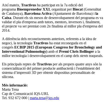
Així mateix,
Tractivus
ha participat en la 7a edició del
programa
Bioemprenedor XXI
, organitzat per
Biocat
(Generalitat
de Catalunya),
Barcelona Activa
(Ajuntament de Barcelona) i
la
Caixa
. Durant els sis mesos de desenvolupament del programa es va
validar el pla d'empresa amb tutors, mentors, inversors i, finalment,
el projecte va ser premiat com 2n finalista al millor pla d'empresa del
2014.
A diferència dels reconeixements anteriors, referents a la idea de
negoci, la tecnologia
Tractivus
ha estat reconeguda en el
congrés
ECBIP 2015 (European Congress for Bronchology and
Interventional Pulmonology)
amb el
Premi Chris Bollinger
a la
millor tecnologia i desenvolupament en el camp dels
stents
traqueals.
Els principals reptes de
Tractivus
per als propers quatre anys són la
comercialització del primer producte antibacterià i l'establiment del
sistema d’impressió 3D per obtenir dispositius personalitzats de
silicona.
Més informació:
Marta Tena
Cap de Comunicació IQS-URL
Tel. 932 672 000 |
marta.tena@iqs.edu