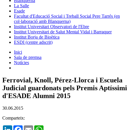
Blanquerna
La Salle
Esade
Facultat d'Educació Social i Treball Social Pere Tarrés (en
col·laboració amb Blanquerna)
Institut Universitari Observatori de l'Ebre
Institut Universitari de Salut Mental Vidal i Barraquer
Institut Borja de Bioètica
ESDI (centre adscrit)
Inici
Sala de premsa
Notícies
Ferrovial, Knoll, Pérez-Llorca i Escuela
Judicial guardonats pels Premis Aptíssimi
d'ESADE Alumni 2015
30.06.2015
Comparteix:
LinkedIn
Facebook
Email
WhatsApp