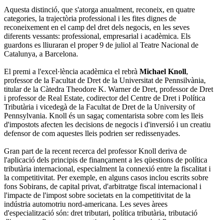
Aquesta distinció, que s'atorga anualment, reconeix, en quatre
categories, la trajectòria professional i les fites dignes de
reconeixement en el camp del dret dels negocis, en les seves
diferents vessants: professional, empresarial i acadèmica. Els
guardons es lliuraran el proper 9 de juliol al Teatre Nacional de
Catalunya, a Barcelona.
El premi a l'excel·lència acadèmica el rebrà
Michael Knoll
,
professor de la Facultat de Dret de la Universitat de Pennsilvània,
titular de la Càtedra Theodore K. Warner de Dret, professor de Dret
i professor de Real Estate, codirector del Centre de Dret i Política
Tributària i vicedegà de la Facultat de Dret de la University of
Pennsylvania. Knoll és un sagaç comentarista sobre com les lleis
d'impostots afecten les decisions de negocis i d'inversió i un creatiu
defensor de com aquestes lleis podrien ser redissenyades.
Gran part de la recent recerca del professor Knoll deriva de
l'aplicació dels principis de finançament a les qüestions de política
tributària internacional, especialment la connexió entre la fiscalitat i
la competitivitat. Per exemple, en alguns casos inclou escrits sobre
fons Sobirans, de capital privat, d'arbitratge fiscal internacional i
l'impacte de l'impost sobre societats en la competitivitat de la
indústria automotriu nord-americana. Les seves àrees
d'especialització són: dret tributari, política tributària, tributació