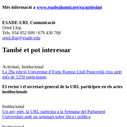
Més informació a
www.esadealumni.net/ea/aptissimi
ESADE-URL Comunicació
Oriol Llop
Tels. 934 952 099 / 679 430 768
oriol.llop@esade.edu
També et pot interessar
Activitats, Institucional
La 28a edició Universitat d’Estiu Ramon Llull Puigcerdà clou amb
més de 1250 participants
El rector i el secretari general de la URL participen en els actes
institucionals
Institucional
Un any més, la URL participa a la Setmana del Parlament
Universitari amb un seminari sobre ètica i política
Institucional