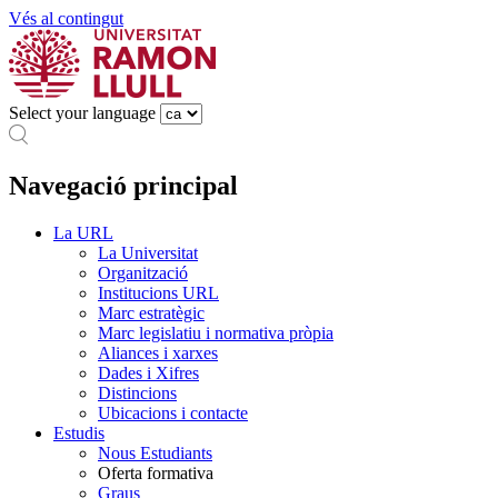
Vés al contingut
Select your language
Navegació principal
La URL
La Universitat
Organització
Institucions URL
Marc estratègic
Marc legislatiu i normativa pròpia
Aliances i xarxes
Dades i Xifres
Distincions
Ubicacions i contacte
Estudis
Nous Estudiants
Oferta formativa
Graus