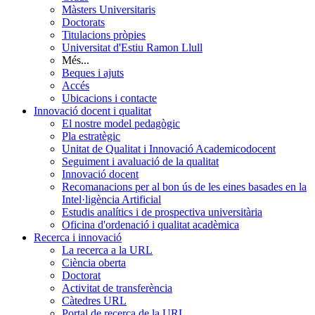
Màsters Universitaris
Doctorats
Titulacions pròpies
Universitat d'Estiu Ramon Llull
Més...
Beques i ajuts
Accés
Ubicacions i contacte
Innovació docent i qualitat
El nostre model pedagògic
Pla estratègic
Unitat de Qualitat i Innovació Academicodocent
Seguiment i avaluació de la qualitat
Innovació docent
Recomanacions per al bon ús de les eines basades en la
Intel·ligència Artificial
Estudis analítics i de prospectiva universitària
Oficina d'ordenació i qualitat acadèmica
Recerca i innovació
La recerca a la URL
Ciència oberta
Doctorat
Activitat de transferència
Càtedres URL
Portal de recerca de la URL