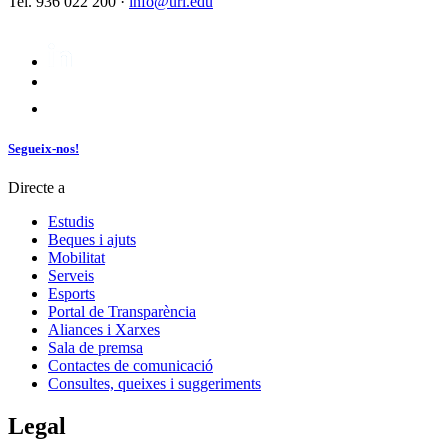
Tel. 936 022 200 ·
info@url.edu
Segueix-nos!
Directe a
Estudis
Beques i ajuts
Mobilitat
Serveis
Esports
Portal de Transparència
Aliances i Xarxes
Sala de premsa
Contactes de comunicació
Consultes, queixes i suggeriments
Legal