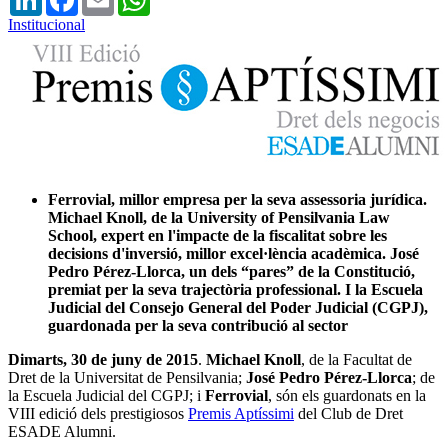
Institucional
Ferrovial, millor empresa per la seva assessoria jurídica.
Michael Knoll, de la
University of Pensilvania Law
School, expert en l'impacte de la fiscalitat sobre les
decisions d'inversió, millor excel·lència acadèmica.
José
Pedro Pérez-Llorca, un dels “pares” de la Constitució,
premiat per la seva trajectòria professional. I la
Escuela
Judicial del Consejo General del Poder Judicial (CGPJ),
guardonada per la seva contribució al sector
Dimarts, 30 de juny de 2015
.
Michael Knoll
, de la Facultat de
Dret de la Universitat de Pensilvania;
José Pedro Pérez-Llorca
; de
la Escuela Judicial del CGPJ; i
Ferrovial
, són els guardonats en la
VIII edició dels prestigiosos
Premis Aptíssimi
del Club de Dret
ESADE Alumni.