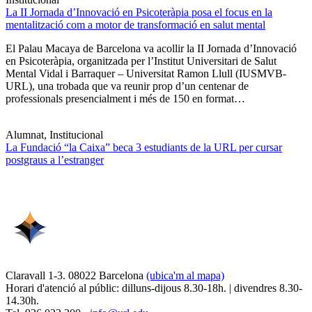
La II Jornada d’Innovació en Psicoteràpia posa el focus en la
mentalització com a motor de transformació en salut mental
El Palau Macaya de Barcelona va acollir la II Jornada d’Innovació
en Psicoteràpia, organitzada per l’Institut Universitari de Salut
Mental Vidal i Barraquer – Universitat Ramon Llull (IUSMVB-
URL), una trobada que va reunir prop d’un centenar de
professionals presencialment i més de 150 en format…
Alumnat, Institucional
La Fundació “la Caixa” beca 3 estudiants de la URL per cursar
postgraus a l’estranger
Claravall 1-3. 08022 Barcelona
(ubica'm al mapa)
Horari d'atenció al públic: dilluns-dijous 8.30-18h. | divendres 8.30-
14.30h.