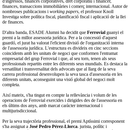
d'ingressos, finances corporatives, dret corporatiu i financer,
finances, transaccions immobiliàries i comerç internacional. Autor de
nombroses publicacions i
working papers
, el professor Knoll
Investiga sobre política fiscal, planificació fiscal i aplicació de la llei
de finances.
D'altra banda, ESADE Alumni ha decidit que
Ferrovial
guanyi el
premi a la millor assessoria jurídica. Per a la concessió d'aquest
guardó, el jurat ha valorat l'eficient divisió de l'organització interna
de l'assessoria jurídica. L'estructura es divideix en cinc seccions
coincidents amb les unitats de negoci que conformen l'entramat
empresarial del grup Ferrovial i que, al seu torn, tenen als seus
professionals repartits entre les diferents seus mundials. Es destaca la
versatilitat i transversalitat dels advocats que al llarg de la seva
carrera professional desenvolupen la seva tasca d'assessoria en les
diferents unitats, aconseguint una visió global del negoci molt
completa.
Així mateix, s'ha tingut en compte la rellevància i volum de les
operacions de Ferrovial exercides i dirigides des de l'assessoria en
els últims dos anys, amb marcat caràcter internacional i
multijurisdiccional.
Per la seva trajectòria professional, el premi Aptíssimi corresponent
s'ha assignat a
José Pedro Pérez-Llorca
. jurista, polític i