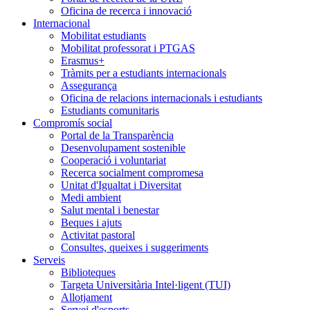
Oficina de recerca i innovació
Internacional
Mobilitat estudiants
Mobilitat professorat i PTGAS
Erasmus+
Tràmits per a estudiants internacionals
Assegurança
Oficina de relacions internacionals i estudiants
Estudiants comunitaris
Compromís social
Portal de la Transparència
Desenvolupament sostenible
Cooperació i voluntariat
Recerca socialment compromesa
Unitat d'Igualtat i Diversitat
Medi ambient
Salut mental i benestar
Beques i ajuts
Activitat pastoral
Consultes, queixes i suggeriments
Serveis
Biblioteques
Targeta Universitària Intel·ligent (TUI)
Allotjament
Servei d'esports