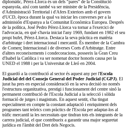
diplomàtic, Pérez-Llorca és un dels "pares" de la Constitució
espanyola, així com també va ser ministre de la Presidència,
d'Administració Territorial i d'Afers Exteriors amb el govern
d'UCD, època durant la qual va iniciar les converses per a la
adminisión d'Espanya a la Comunitat Econòmica Europea. Després
de la política, José Pedro Pérez-Llorca va tornar a l'exercici de
l'advocacia, en què s'havia iniciat l'any 1969, fundant en 1982 el seu
propi bufet, Pérez-Llorca. Destaca la seva pràctica en matèria
d'arbitratge i dret internacional i mercantil. És membre de la Cambra
de Comerç Internacional i de diverses Corts d'Arbitratge. Entre
d'altres reconeixements i condecoracions, posseeix la Gran Creu
d'Isabel la Catòlica i va ser nomenat doctor honoris causa per la
UNED el 1988 i per la Universitat de Lleó en 2004.
El guardó a la contribució al sector és aquest any per l'
Escola
Judicial del
del Consejo General del Poder Judicial (CGPJ)
. El
jurat ha pres en especial consideració en la seva decisió no només
l'estructura organitzativa, prestigi i funcionament del centre sinó la
permanent contribució de l'Escola Judicial a la selecció i sòlida
formació de jutges i magistrats. En aquest sentit, s'ha tingut
especialment en compte la constant adaptació i enriquiment dels
programes tant teòrics com pràctics de l'Escola per adaptar-los al
tràfic mercantil ia les necessitats que tindran tots els integrants de la
carrera judicial, el que contribueix a garantir una major seguretat
jurídica en l'àmbit del Dret dels Negocis.