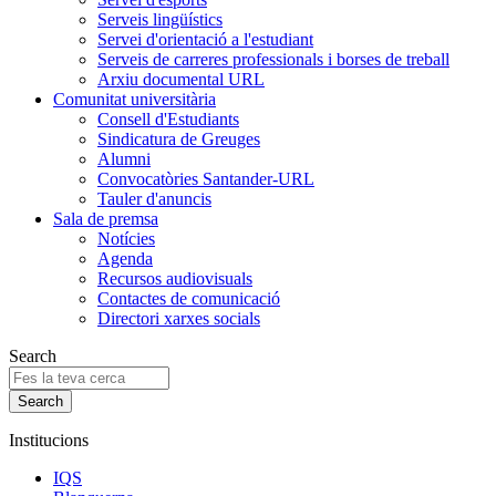
Serveis lingüístics
Servei d'orientació a l'estudiant
Serveis de carreres professionals i borses de treball
Arxiu documental URL
Comunitat universitària
Consell d'Estudiants
Sindicatura de Greuges
Alumni
Convocatòries Santander-URL
Tauler d'anuncis
Sala de premsa
Notícies
Agenda
Recursos audiovisuals
Contactes de comunicació
Directori xarxes socials
Search
Institucions
IQS