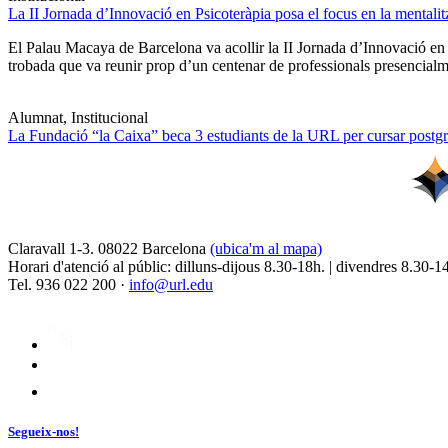
La II Jornada d’Innovació en Psicoteràpia posa el focus en la mentali
El Palau Macaya de Barcelona va acollir la II Jornada d’Innovació en
trobada que va reunir prop d’un centenar de professionals presencia
Alumnat, Institucional
La Fundació “la Caixa” beca 3 estudiants de la URL per cursar postgra
Claravall 1-3. 08022 Barcelona
(ubica'm al mapa)
Horari d'atenció al públic: dilluns-dijous 8.30-18h. | divendres 8.30-1
Tel. 936 022 200 ·
info@url.edu
Segueix-nos!