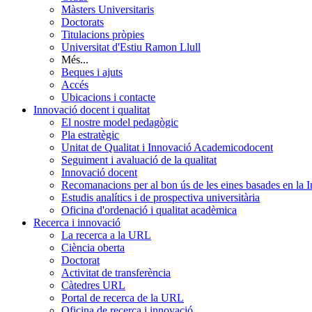
Màsters Universitaris
Doctorats
Titulacions pròpies
Universitat d'Estiu Ramon Llull
Més...
Beques i ajuts
Accés
Ubicacions i contacte
Innovació docent i qualitat
El nostre model pedagògic
Pla estratègic
Unitat de Qualitat i Innovació Academicodocent
Seguiment i avaluació de la qualitat
Innovació docent
Recomanacions per al bon ús de les eines basades en la Int
Estudis analítics i de prospectiva universitària
Oficina d'ordenació i qualitat acadèmica
Recerca i innovació
La recerca a la URL
Ciència oberta
Doctorat
Activitat de transferència
Càtedres URL
Portal de recerca de la URL
Oficina de recerca i innovació