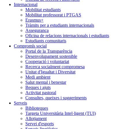
Internacional
Mobilitat estudiants
Mobilitat professorat i PTGAS
Erasmus+
Tràmits per a estudiants internacionals
Assegurança
Oficina de relacions internacionals i estudiants
Estudiants comunitaris
Compromís social
Portal de la Transparència
Desenvolupament sostenible
Cooperació i voluntariat
Recerca socialment compromesa
Unitat d'Igualtat i Diversitat
Medi ambient
Salut mental i benestar
Beques i ajuts
Activitat pastoral
Consultes, queixes i suggeriments
Serveis
Biblioteques
Targeta Universitària Intel·ligent (TUI)
Allotjament
Servei d'esports
Serveis lingüístics