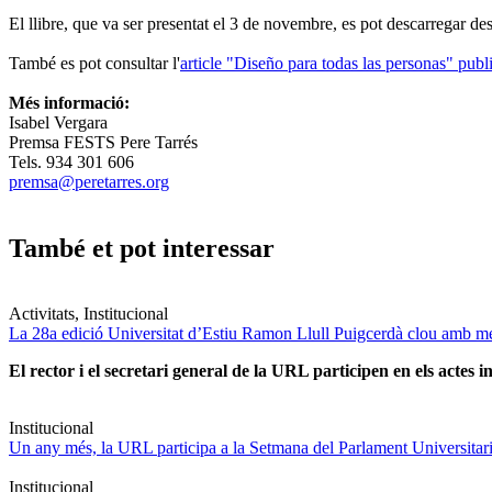
El llibre, que va ser presentat el 3 de novembre, es pot descarregar de
També es pot consultar l'
article "Diseño para todas las personas" publ
Més informació:
Isabel Vergara
Premsa FESTS Pere Tarrés
Tels. 934 301 606
premsa@peretarres.org
També et pot interessar
Activitats, Institucional
La 28a edició Universitat d’Estiu Ramon Llull Puigcerdà clou amb mé
El rector i el secretari general de la URL participen en els actes in
Institucional
Un any més, la URL participa a la Setmana del Parlament Universitari 
Institucional