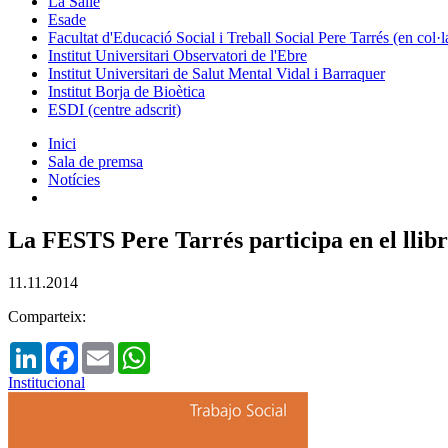
La Salle
Esade
Facultat d'Educació Social i Treball Social Pere Tarrés (en col
Institut Universitari Observatori de l'Ebre
Institut Universitari de Salut Mental Vidal i Barraquer
Institut Borja de Bioètica
ESDI (centre adscrit)
Inici
Sala de premsa
Notícies
La FESTS Pere Tarrés participa en el llibr
11.11.2014
Comparteix:
LinkedIn
Facebook
Email
WhatsApp
Institucional