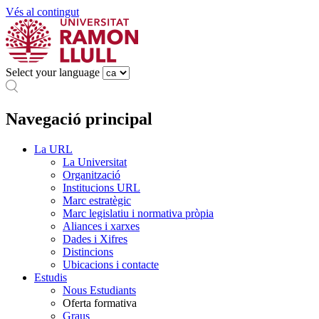
Vés al contingut
Select your language
Navegació principal
La URL
La Universitat
Organització
Institucions URL
Marc estratègic
Marc legislatiu i normativa pròpia
Aliances i xarxes
Dades i Xifres
Distincions
Ubicacions i contacte
Estudis
Nous Estudiants
Oferta formativa
Graus